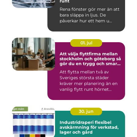
runt
Rena fönster gör mer än att
bara släppa in ljus. De
påverkar hur ett hem u...
01. jul
Att välja flyttfirma mellan
stockholm och göteborg så
gör du en trygg och smart
flytt
Att flytta mellan två av
Sveriges största städer
kräver mer planering än en
vanlig flytt runt hörnet...
30. jun
Industridraperi flexibel
avskärmning för verkstad,
lager och gård