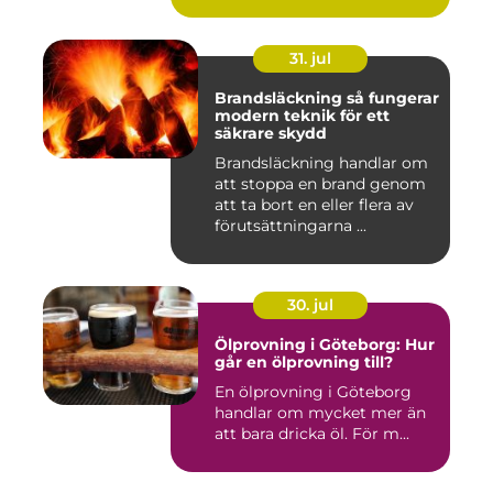
31. jul
Brandsläckning så fungerar
modern teknik för ett
säkrare skydd
Brandsläckning handlar om
att stoppa en brand genom
att ta bort en eller flera av
förutsättningarna ...
30. jul
Ölprovning i Göteborg: Hur
går en ölprovning till?
En ölprovning i Göteborg
handlar om mycket mer än
att bara dricka öl. För m...