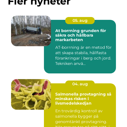
Fler nyheter
05. aug
At borrning grunden för
säkra och hållbara
markarbeten
AT-borrning är en metod för
att skapa stabila, hållfasta
förankringar i berg och jord.
Tekniken anvä...
04. aug
Salmonella provtagning så
minskas risken i
livsmedelskedjan
En trovärdig kontroll av
salmonella bygger på
genomtänkt provtagning.