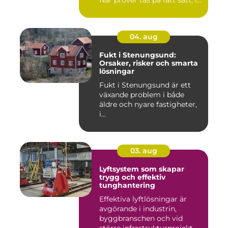
När prover tas på rätt sätt, i...
04. aug
Fukt i Stenungsund:
Orsaker, risker och smarta
lösningar
Fukt i Stenungsund är ett
växande problem i både
äldre och nyare fastigheter,
i...
03. aug
Lyftsystem som skapar
trygg och effektiv
tunghantering
Effektiva lyftlösningar är
avgörande i industrin,
byggbranschen och vid