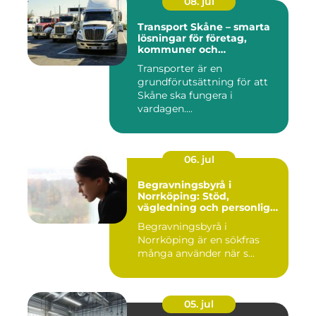
08. jul
Transport Skåne – smarta
lösningar för företag,
kommuner och
privatpersoner
Transporter är en
grundförutsättning för att
Skåne ska fungera i
vardagen....
06. jul
Begravningsbyrå i
Norrköping: Stöd,
vägledning och personliga
avsked
Begravningsbyrå i
Norrköping är en sökfras
många använder när s...
05. jul