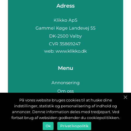
Adress
web:
www.klikko.dk
Menu
Annonsering
Om oss
Cookies
På vores website bruges cookies til at huske dine
indstillinger, statistik og personalisering af indhold og
Kontakta oss
annoncer. Denne information deles med tredjepart. Ved
Sitemap
fortsat brug af websiden godkender du cookiepolitikken.
Ok
Privatlivspolitik