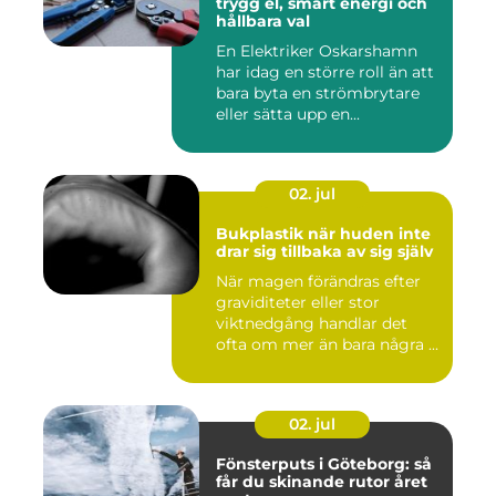
trygg el, smart energi och
hållbara val
En Elektriker Oskarshamn
har idag en större roll än att
bara byta en strömbrytare
eller sätta upp en...
02. jul
Bukplastik när huden inte
drar sig tillbaka av sig själv
När magen förändras efter
graviditeter eller stor
viktnedgång handlar det
ofta om mer än bara några ...
02. jul
Fönsterputs i Göteborg: så
får du skinande rutor året