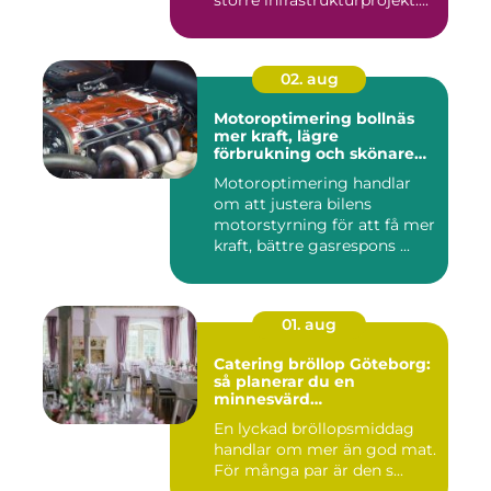
större infrastrukturprojekt....
02. aug
Motoroptimering bollnäs
mer kraft, lägre
förbrukning och skönare
körning
Motoroptimering handlar
om att justera bilens
motorstyrning för att få mer
kraft, bättre gasrespons ...
01. aug
Catering bröllop Göteborg:
så planerar du en
minnesvärd
bröllopsmiddag
En lyckad bröllopsmiddag
handlar om mer än god mat.
För många par är den s...