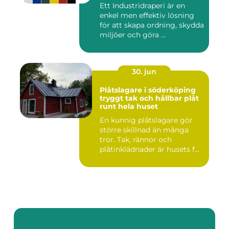
Ett Industridraperi är en
enkel men effektiv lösning
för att skapa ordning, skydda
miljöer och göra ...
30. jun
Plåtslagare i söderköping
tryggt tak och hållbar plåt
runt hela huset
En kunnig plåtslagare gör
större skillnad än många
tror. Tak, rännor och
plåtinklädnader är husets f...