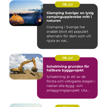
08. jul
Glamping Sverige: en lyxig
campingupplevelse mitt i
naturen
Glamping i Sverige har
snabbt blivit ett populärt
alternativ för dem som vill
njuta av nat...
08. jul
Schaktning grunden för
hållbara byggprojekt
Schaktning är ett av de
första och viktigaste stegen i
nästan alla bygg- och
anläggningsprojekt. Uta...