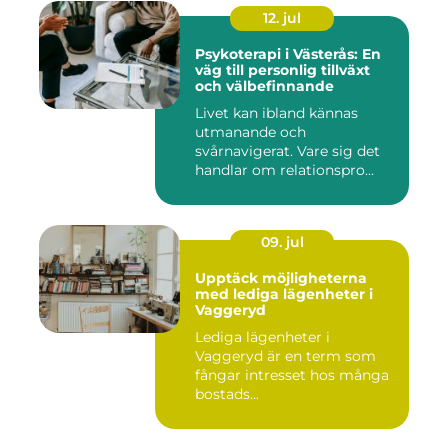
12. jul
Psykoterapi i Västerås: En
väg till personlig tillväxt
och välbefinnande
Livet kan ibland kännas
utmanande och
svårnavigerat. Vare sig det
handlar om relationspro...
09. jul
Upptäck möjligheterna
med lediga lägenheter i
Vaggeryd
Lediga lägenheter i
Vaggeryd är en term som
fångar intresset hos många
bostads...