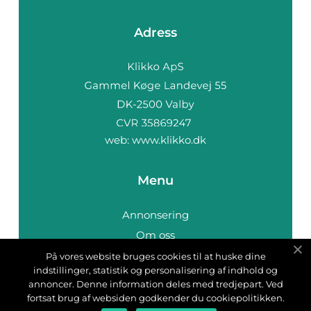
Adress
web:
www.klikko.dk
Menu
Annonsering
Om oss
Cookies
På vores website bruges cookies til at huske dine
indstillinger, statistik og personalisering af indhold og
Kontakta oss
annoncer. Denne information deles med tredjepart. Ved
Sitemap
fortsat brug af websiden godkender du cookiepolitikken.