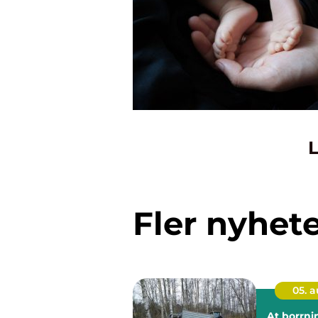
L
Fler nyhet
05. 
At borrning gru