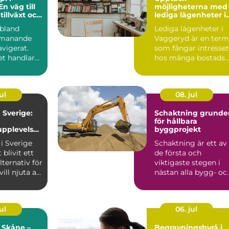
En väg till
möjligheterna med
tillväxt och
lediga lägenheter i
nande
Vaggeryd
ibland
Lediga lägenheter i
tmanande
Vaggeryd är en term
vigerat.
som fångar intresset
et handlar
hos många bostads..
nspro...
ul
08. jul
Sverige:
Schaktning grunden
för hållbara
pplevelse
byggprojekt
turen
i Sverige
Schaktning är ett av
 blivit ett
de första och
lternativ för
viktigaste stegen i
ll njuta av
nästan alla bygg- oc
anläggningsprojekt.
Uta...
ul
06. jul
 Skåne –
Begravningsbyrå i