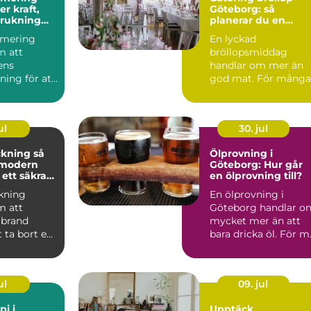
Göteborg: så
brukning
planerar du en
re körning
minnesvärd
imering
En lyckad
bröllopsmiddag
m att
bröllopsmiddag
lens
handlar om mer än
ning för att
god mat. För många
ft, bättre
par är den s...
 ...
ul
30. jul
ning så
Ölprovning i
 modern
Göteborg: Hur går
 ett säkrare
en ölprovning till?
kning
En ölprovning i
m att
Göteborg handlar o
 brand
mycket mer än att
 ta bort en
bara dricka öl. För m.
av
ingarna ...
ul
09. jul
pi i
Upptäck