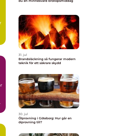
du en minnesvärd bröllopsmiddag
l
r
t,
31. jul
Brandsläckning så fungerar modern
teknik för ett säkrare skydd
ar
.
30. jul
Ölprovning i Göteborg: Hur går en
ölprovning till?