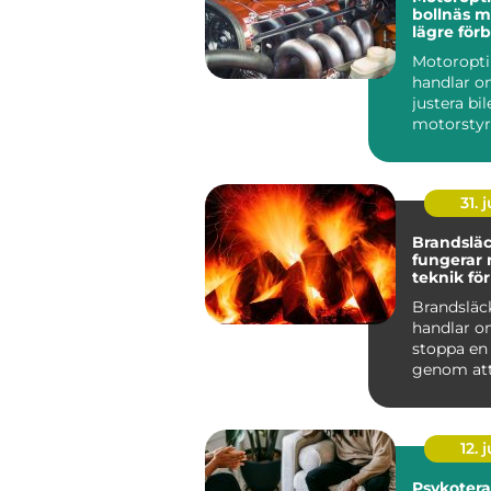
bollnäs mer kraft,
lägre för
och sköna
Motoropt
handlar o
justera bi
motorstyr
få mer kra
gasrespons
31. j
Brandsläck
fungerar
teknik för
skydd
Brandsläc
handlar o
stoppa en
genom att
eller flera 
förutsättn
12. j
Psykotera