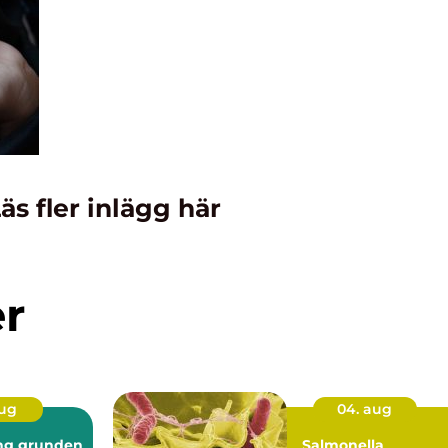
äs fler inlägg här
er
aug
04. aug
nden
Salmonella