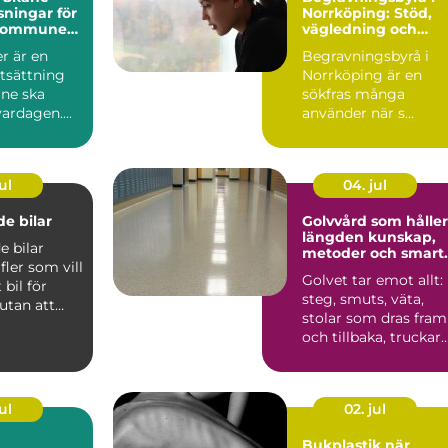
sningar för
Norrköping: Stöd,
 kommuner
vägledning och
tpersoner
personliga avsked
r är en
Begravningsbyrå i
tsättning
Norrköping är en
åne ska
sökfras många
ardagen....
använder när s...
ul
04. jul
e bilar
Golvvård som håller
längden kunskap,
 bilar
metoder och smart
 fler som vill
val
Golvet tar emot allt:
bil för
steg, smuts, väta,
utan att
stolar som dras fram
sa med t...
och tillbaka, truckar
som körs, spill ...
ul
02. jul
Bukplastik när