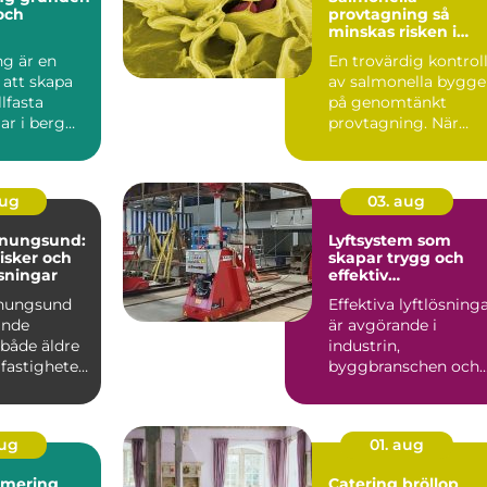
 och
provtagning så
minskas risken i
ten
livsmedelskedjan
ng är en
En trovärdig kontrol
 att skapa
av salmonella bygge
llfasta
på genomtänkt
ar i berg
provtagning. När
Tekniken
prover tas på rätt sät
i...
aug
03. aug
enungsund:
Lyftsystem som
risker och
skapar trygg och
sningar
effektiv
tunghantering
enungsund
Effektiva lyftlösning
ande
är avgörande i
 både äldre
industrin,
fastigheter,
byggbranschen och
vid större
infrastrukturprojekt...
aug
01. aug
imering
Catering bröllop