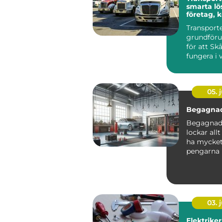
smarta lö
företag,
och priva
Transporte
grundföru
för att Sk
fungera i v
05. j
Begagnad
Begagnade
lockar allt
ha mycket 
pengarna 
kompromis
03. j
Elektriker