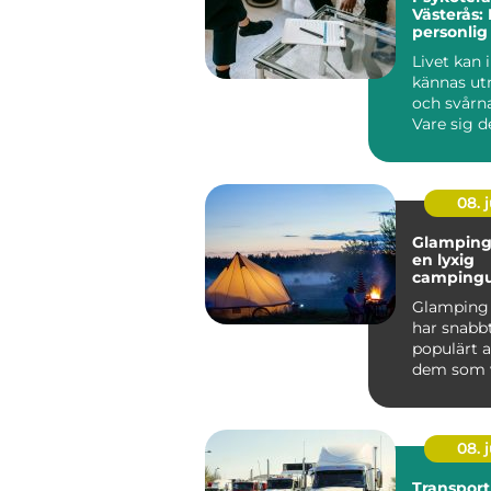
Västerås: 
personlig 
välbefin
Livet kan 
kännas u
och svårna
Vare sig d
om relatio
08. j
Glamping 
en lyxig
campingu
mitt i na
Glamping 
har snabbt
populärt a
dem som vi
nat...
08. j
Transport