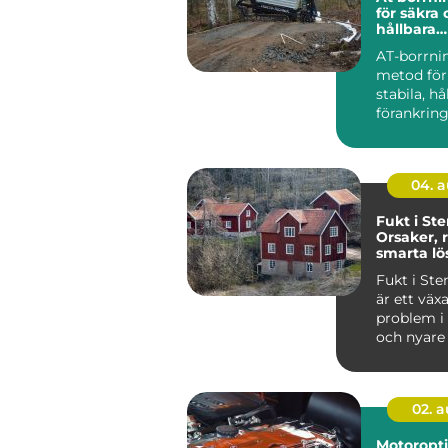
för säkra
hållbara
markarbe
AT-borrni
metod för
stabila, hå
förankring
och jord. 
anvä...
04. 
Fukt i St
Orsaker, 
smarta lö
Fukt i St
är ett väx
problem i
och nyare 
i...
02. 
Motoropt