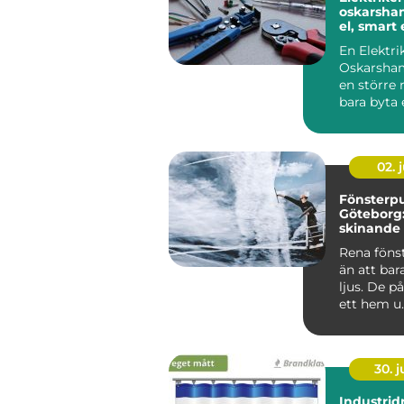
oskarshamn t
el, smart
hållbara v
En Elektri
Oskarsham
en större r
bara byta 
strömbryta
sätta upp e
02. j
Fönsterpu
Göteborg:
skinande 
runt
Rena föns
än att bar
ljus. De p
ett hem u..
30. 
Industrid