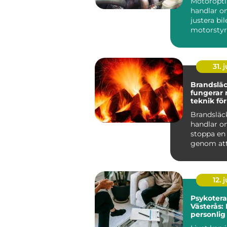
Motoropt
handlar o
justera bi
motorstyr
få mer kra
gasrespons
31. j
Brandsläck
fungerar
teknik för
skydd
Brandsläc
handlar o
stoppa en
genom att
eller flera 
förutsättn
12. j
Psykotera
Västerås: 
personlig 
välbefin