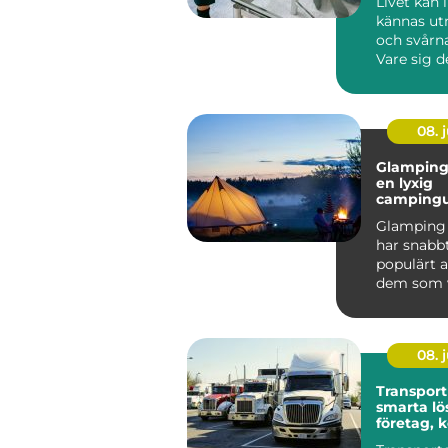
Livet kan 
kännas u
och svårna
Vare sig d
om relatio
08. j
Glamping 
en lyxig
campingu
mitt i na
Glamping 
har snabbt
populärt a
dem som vi
nat...
08. j
Transport
smarta lö
företag,
och priva