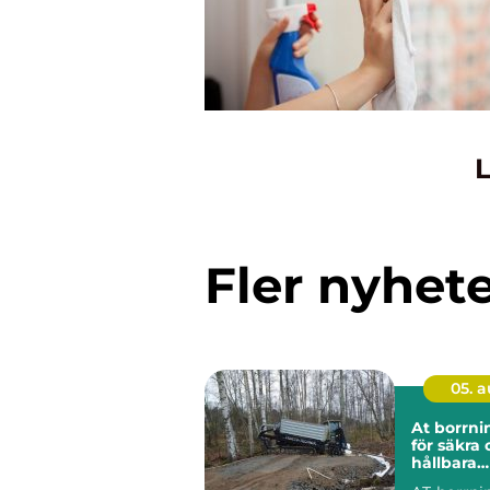
L
Fler nyhet
05. 
At borrning gru
för säkra
hållbara
markarbe