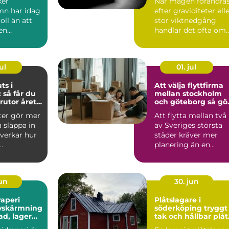
ker
När magen förändra
n har idag
efter graviditeter ell
oll än att
stor viktnedgång
en
handlar det ofta om
re eller
mer än bara några ...
n...
ul
01. jul
ts i
Att välja flyttfirma
 så får du
mellan stockholm
rutor året
och göteborg så gör
du en trygg och
ter gör mer
Att flytta mellan två
smart flytt
a släppa in
av Sveriges största
åverkar hur
städer kräver mer
.
planering än en
vanlig flytt runt
hörnet...
jun
30. jun
raperi
Plåtslagare i
avskärmning
söderköping tryggt
ad, lager
tak och hållbar plåt
runt hela huset