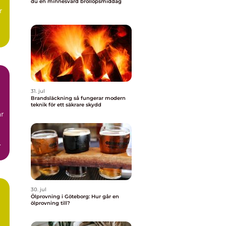
l
du en minnesvärd bröllopsmiddag
r
t,
31. jul
Brandsläckning så fungerar modern
teknik för ett säkrare skydd
ar
.
30. jul
Ölprovning i Göteborg: Hur går en
ölprovning till?