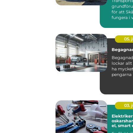
Transporte
grundföru
för att Sk
fungera i v
05. j
Begagnad
Begagnade
lockar allt
ha mycket 
pengarna 
kompromis
03. j
Elektriker
oskarshamn t
el, smart
hållbara v