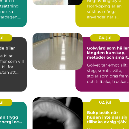
r är en
Begravningsbyrå i
tsättning
Norrköping är en
åne ska
sökfras många
ardagen....
använder när s...
ul
04. jul
e bilar
Golvvård som håller
längden kunskap,
 bilar
metoder och smart
 fler som vill
val
Golvet tar emot allt:
bil för
steg, smuts, väta,
utan att
stolar som dras fram
sa med t...
och tillbaka, truckar
som körs, spill ...
ul
02. jul
Bukplastik när
rygg
huden inte drar sig
 energi och
tillbaka av sig själv
al