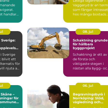
ibland
Lediga lägenheter i
tmanande
Vaggeryd är en term
vigerat.
som fångar intresset
et handlar
hos många bostads..
nspro...
ul
08. jul
Sverige:
Schaktning grunden
för hållbara
pplevelse
byggprojekt
turen
i Sverige
Schaktning är ett av
 blivit ett
de första och
lternativ för
viktigaste stegen i
ll njuta av
nästan alla bygg- oc
anläggningsprojekt.
Uta...
ul
06. jul
 Skåne –
Begravningsbyrå i
sningar för
Norrköping: Stöd,
 kommuner
vägledning och
tpersoner
personliga avsked