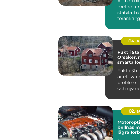
AT-borrni
metod för
stabila, hå
förankring
och jord. 
anvä...
04. 
Fukt i St
Orsaker, 
smarta lö
Fukt i St
är ett väx
problem i
och nyare 
i...
02. 
Motoropt
bollnäs mer kraft,
lägre för
och sköna