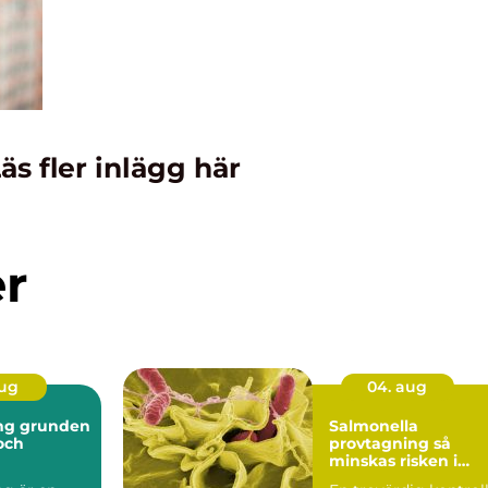
äs fler inlägg här
er
aug
04. aug
nden
Salmonella
 och
provtagning så
minskas risken i
ten
livsmedelskedjan