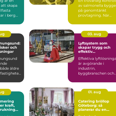
ng är en
En trovärdig kontrol
 att skapa
av salmonella bygge
llfasta
på genomtänkt
ar i berg
provtagning. När
Tekniken
prover tas på rätt sät
i...
aug
03. aug
enungsund:
Lyftsystem som
risker och
skapar trygg och
sningar
effektiv
tunghantering
enungsund
Effektiva lyftlösning
ande
är avgörande i
 både äldre
industrin,
fastigheter,
byggbranschen och
vid större
infrastrukturprojekt...
aug
01. aug
imering
Catering bröllop
Göteborg: så
brukning
planerar du en
re körning
minnesvärd