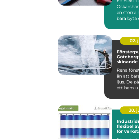
En Elektri
Oskarsham
en större r
bara byta 
strömbryta
sätta upp e
02. j
Fönsterpu
Göteborg:
skinande 
runt
Rena föns
än att bar
ljus. De p
ett hem u..
30. 
Industrid
flexibel 
för verkst
och gård