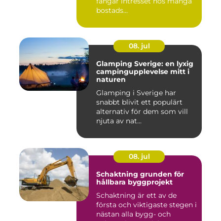
fångar intresset hos många
bostads...
08. jul
Glamping Sverige: en lyxig
campingupplevelse mitt i
naturen
Glamping i Sverige har
snabbt blivit ett populärt
alternativ för dem som vill
njuta av nat...
08. jul
Schaktning grunden för
hållbara byggprojekt
Schaktning är ett av de
första och viktigaste stegen i
nästan alla bygg- och