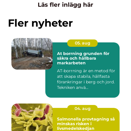
Läs fler inlägg här
Fler nyheter
05. aug
At borrning grunden för
säkra och hållbara
markarbeten
AT-borrning är en metod för
att skapa stabila, hållfasta
förankringar i berg och jord.
Tekniken anvä...
04. aug
Salmonella provtagning så
minskas risken i
livsmedelskedjan