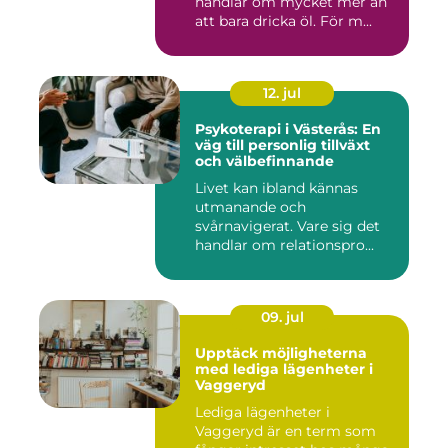
handlar om mycket mer än
att bara dricka öl. För m...
12. jul
Psykoterapi i Västerås: En
väg till personlig tillväxt
och välbefinnande
Livet kan ibland kännas
utmanande och
svårnavigerat. Vare sig det
handlar om relationspro...
09. jul
Upptäck möjligheterna
med lediga lägenheter i
Vaggeryd
Lediga lägenheter i
Vaggeryd är en term som