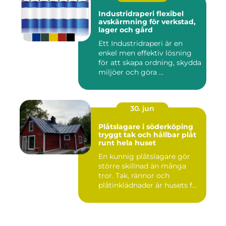
Industridraperi flexibel
avskärmning för verkstad,
lager och gård
Ett Industridraperi är en
enkel men effektiv lösning
för att skapa ordning, skydda
miljöer och göra ...
30. jun
Plåtslagare i söderköping
tryggt tak och hållbar plåt
runt hela huset
En kunnig plåtslagare gör
större skillnad än många
tror. Tak, rännor och
plåtinklädnader är husets f...