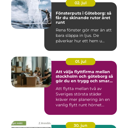
02. jul
Fönsterputs i Göteborg: så
får du skinande rutor året
runt
Rena fönster gör mer än att
bara släppa in ljus. De
påverkar hur ett hem u...
01. jul
Att välja flyttfirma mellan
stockholm och göteborg så
gör du en trygg och smart
flytt
Att flytta mellan två av
Sveriges största städer
kräver mer planering än en
vanlig flytt runt hörnet...
30. jun