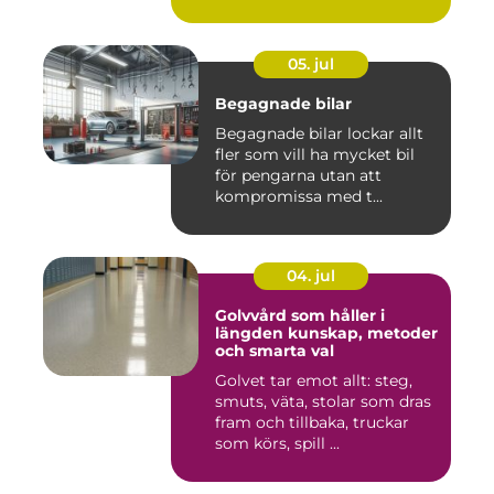
05. jul
Begagnade bilar
Begagnade bilar lockar allt
fler som vill ha mycket bil
för pengarna utan att
kompromissa med t...
04. jul
Golvvård som håller i
längden kunskap, metoder
och smarta val
Golvet tar emot allt: steg,
smuts, väta, stolar som dras
fram och tillbaka, truckar
som körs, spill ...