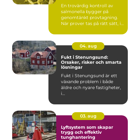
En trovärdig kontroll av
salmonella bygger på
genomtänkt provtagning.
När prover tas på rätt sätt, i...
04. aug
Fukt i Stenungsund:
Orsaker, risker och smarta
lösningar
Fukt i Stenungsund är ett
växande problem i både
äldre och nyare fastigheter,
i...
03. aug
Lyftsystem som skapar
trygg och effektiv
tunghantering