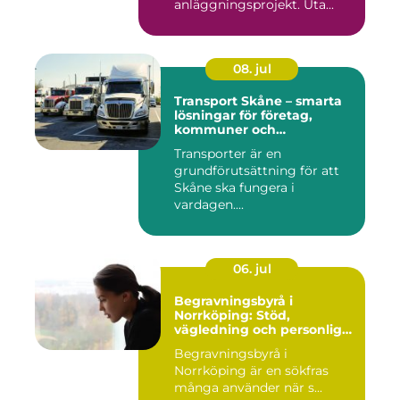
anläggningsprojekt. Uta...
08. jul
Transport Skåne – smarta
lösningar för företag,
kommuner och
privatpersoner
Transporter är en
grundförutsättning för att
Skåne ska fungera i
vardagen....
06. jul
Begravningsbyrå i
Norrköping: Stöd,
vägledning och personliga
avsked
Begravningsbyrå i
Norrköping är en sökfras
många använder när s...