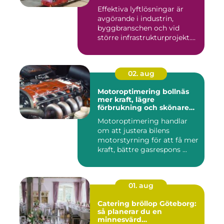
Effektiva lyftlösningar är
avgörande i industrin,
byggbranschen och vid
större infrastrukturprojekt....
02. aug
Motoroptimering bollnäs
mer kraft, lägre
förbrukning och skönare
körning
Motoroptimering handlar
om att justera bilens
motorstyrning för att få mer
kraft, bättre gasrespons ...
01. aug
Catering bröllop Göteborg:
så planerar du en
minnesvärd