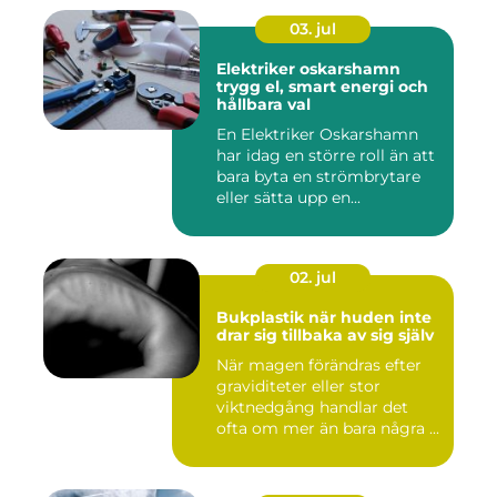
03. jul
Elektriker oskarshamn
trygg el, smart energi och
hållbara val
En Elektriker Oskarshamn
har idag en större roll än att
bara byta en strömbrytare
eller sätta upp en...
02. jul
Bukplastik när huden inte
drar sig tillbaka av sig själv
När magen förändras efter
graviditeter eller stor
viktnedgång handlar det
ofta om mer än bara några ...