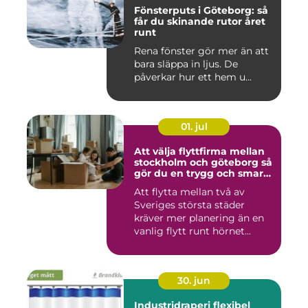
Fönsterputs i Göteborg: så
får du skinande rutor året
runt
Rena fönster gör mer än att
bara släppa in ljus. De
påverkar hur ett hem u...
01. jul
Att välja flyttfirma mellan
stockholm och göteborg så
gör du en trygg och smart
flytt
Att flytta mellan två av
Sveriges största städer
kräver mer planering än en
vanlig flytt runt hörnet...
30. jun
Industridraperi flexibel