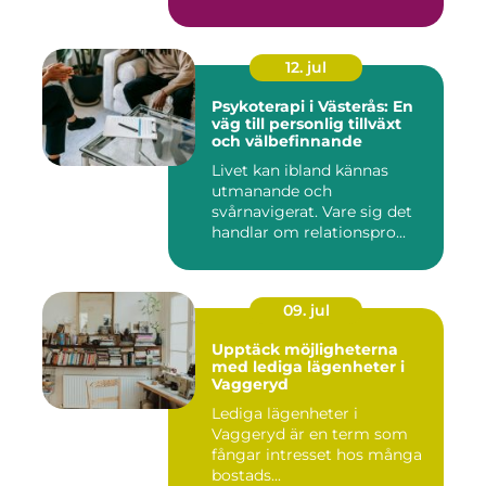
12. jul
Psykoterapi i Västerås: En
väg till personlig tillväxt
och välbefinnande
Livet kan ibland kännas
utmanande och
svårnavigerat. Vare sig det
handlar om relationspro...
09. jul
Upptäck möjligheterna
med lediga lägenheter i
Vaggeryd
Lediga lägenheter i
Vaggeryd är en term som
fångar intresset hos många
bostads...