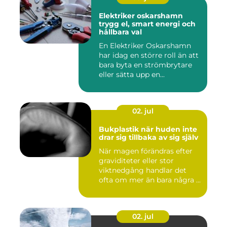
Elektriker oskarshamn
trygg el, smart energi och
hållbara val
En Elektriker Oskarshamn
har idag en större roll än att
bara byta en strömbrytare
eller sätta upp en...
02. jul
Bukplastik när huden inte
drar sig tillbaka av sig själv
När magen förändras efter
graviditeter eller stor
viktnedgång handlar det
ofta om mer än bara några ...
02. jul