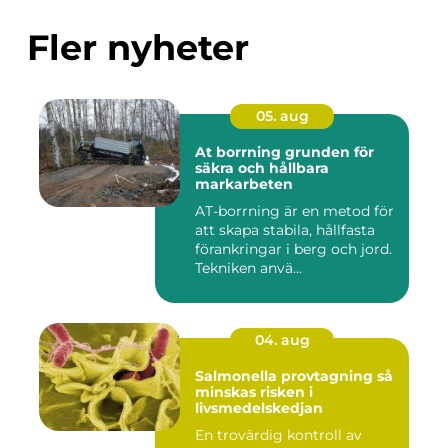
Fler nyheter
05. aug
At borrning grunden för
säkra och hållbara
markarbeten
AT-borrning är en metod för
att skapa stabila, hållfasta
förankringar i berg och jord.
Tekniken anvä...
04. aug
Salmonella provtagning så
minskas risken i
livsmedelskedjan
En trovärdig kontroll av