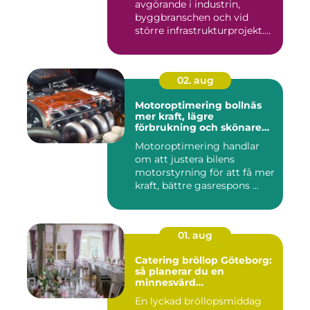
avgörande i industrin,
byggbranschen och vid
större infrastrukturprojekt....
02. aug
Motoroptimering bollnäs
mer kraft, lägre
förbrukning och skönare
körning
Motoroptimering handlar
om att justera bilens
motorstyrning för att få mer
kraft, bättre gasrespons ...
01. aug
Catering bröllop Göteborg:
så planerar du en
minnesvärd
bröllopsmiddag
En lyckad bröllopsmiddag