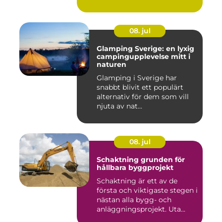
08. jul
Glamping Sverige: en lyxig
campingupplevelse mitt i
naturen
Glamping i Sverige har
snabbt blivit ett populärt
alternativ för dem som vill
njuta av nat...
08. jul
Schaktning grunden för
hållbara byggprojekt
Schaktning är ett av de
första och viktigaste stegen i
nästan alla bygg- och
anläggningsprojekt. Uta...