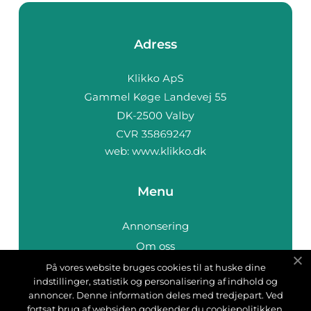
Adress
web:
www.klikko.dk
Menu
Annonsering
Om oss
Cookies
På vores website bruges cookies til at huske dine
indstillinger, statistik og personalisering af indhold og
Kontakta oss
annoncer. Denne information deles med tredjepart. Ved
Sitemap
fortsat brug af websiden godkender du cookiepolitikken.