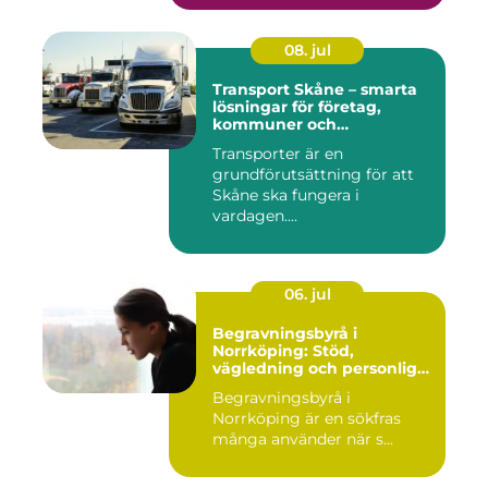
08. jul
Transport Skåne – smarta
lösningar för företag,
kommuner och
privatpersoner
Transporter är en
grundförutsättning för att
Skåne ska fungera i
vardagen....
06. jul
Begravningsbyrå i
Norrköping: Stöd,
vägledning och personliga
avsked
Begravningsbyrå i
Norrköping är en sökfras
många använder när s...