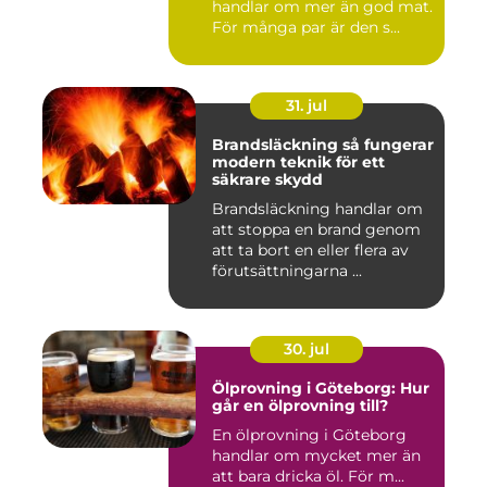
handlar om mer än god mat.
För många par är den s...
31. jul
Brandsläckning så fungerar
modern teknik för ett
säkrare skydd
Brandsläckning handlar om
att stoppa en brand genom
att ta bort en eller flera av
förutsättningarna ...
30. jul
Ölprovning i Göteborg: Hur
går en ölprovning till?
En ölprovning i Göteborg
handlar om mycket mer än
att bara dricka öl. För m...