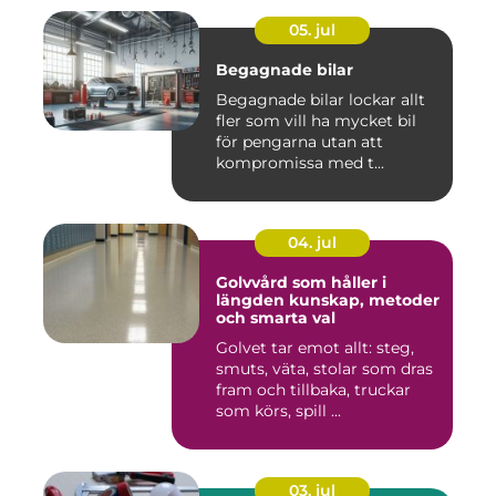
05. jul
Begagnade bilar
Begagnade bilar lockar allt
fler som vill ha mycket bil
för pengarna utan att
kompromissa med t...
04. jul
Golvvård som håller i
längden kunskap, metoder
och smarta val
Golvet tar emot allt: steg,
smuts, väta, stolar som dras
fram och tillbaka, truckar
som körs, spill ...
03. jul