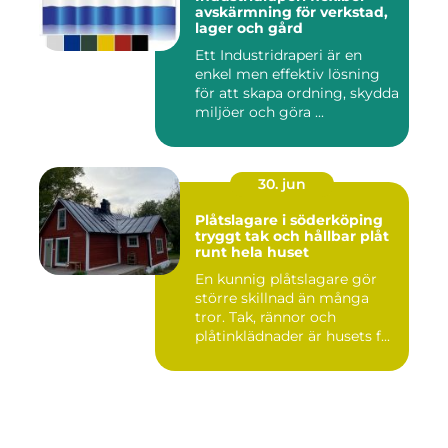
avskärmning för verkstad,
lager och gård
Ett Industridraperi är en
enkel men effektiv lösning
för att skapa ordning, skydda
miljöer och göra ...
30. jun
Plåtslagare i söderköping
tryggt tak och hållbar plåt
runt hela huset
En kunnig plåtslagare gör
större skillnad än många
tror. Tak, rännor och
plåtinklädnader är husets f...