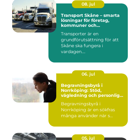
08. jul
Transport Skåne – smarta
lösningar för företag,
kommuner och
privatpersoner
Transporter är en
grundförutsättning för att
Skåne ska fungera i
vardagen....
06. jul
Begravningsbyrå i
Norrköping: Stöd,
vägledning och personliga
avsked
Begravningsbyrå i
Norrköping är en sökfras
många använder när s...
05. jul