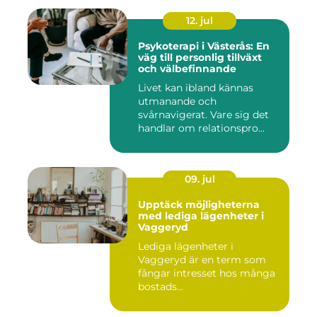
12. jul
Psykoterapi i Västerås: En
väg till personlig tillväxt
och välbefinnande
Livet kan ibland kännas
utmanande och
svårnavigerat. Vare sig det
handlar om relationspro...
09. jul
Upptäck möjligheterna
med lediga lägenheter i
Vaggeryd
Lediga lägenheter i
Vaggeryd är en term som
fångar intresset hos många
bostads...