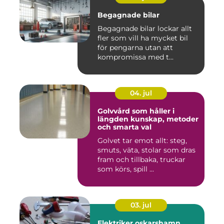
Begagnade bilar
Begagnade bilar lockar allt
fler som vill ha mycket bil
för pengarna utan att
kompromissa med t...
04. jul
Golvvård som håller i
längden kunskap, metoder
och smarta val
Golvet tar emot allt: steg,
smuts, väta, stolar som dras
fram och tillbaka, truckar
som körs, spill ...
03. jul
Elektriker oskarshamn