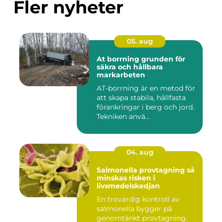
Fler nyheter
05. aug
At borrning grunden för
säkra och hållbara
markarbeten
AT-borrning är en metod för
att skapa stabila, hållfasta
förankringar i berg och jord.
Tekniken anvä...
04. aug
Salmonella provtagning så
minskas risken i
livsmedelskedjan
En trovärdig kontroll av
salmonella bygger på
genomtänkt provtagning.