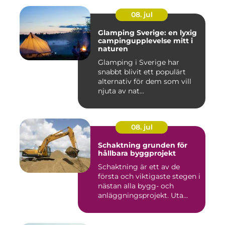
08. jul
Glamping Sverige: en lyxig
campingupplevelse mitt i
naturen
Glamping i Sverige har
snabbt blivit ett populärt
alternativ för dem som vill
njuta av nat...
08. jul
Schaktning grunden för
hållbara byggprojekt
Schaktning är ett av de
första och viktigaste stegen i
nästan alla bygg- och
anläggningsprojekt. Uta...