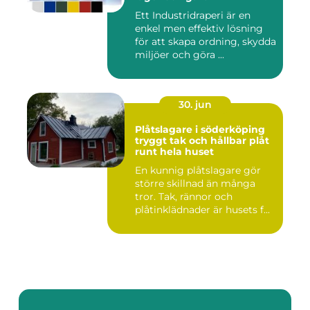
Ett Industridraperi är en
enkel men effektiv lösning
för att skapa ordning, skydda
miljöer och göra ...
30. jun
Plåtslagare i söderköping
tryggt tak och hållbar plåt
runt hela huset
En kunnig plåtslagare gör
större skillnad än många
tror. Tak, rännor och
plåtinklädnader är husets f...