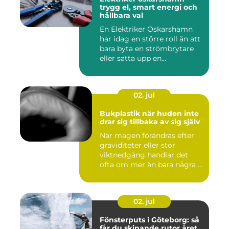
trygg el, smart energi och
hållbara val
En Elektriker Oskarshamn
har idag en större roll än att
bara byta en strömbrytare
eller sätta upp en...
02. jul
Bukplastik när huden inte
drar sig tillbaka av sig själv
När magen förändras efter
graviditeter eller stor
viktnedgång handlar det
ofta om mer än bara några ...
02. jul
Fönsterputs i Göteborg: så
får du skinande rutor året