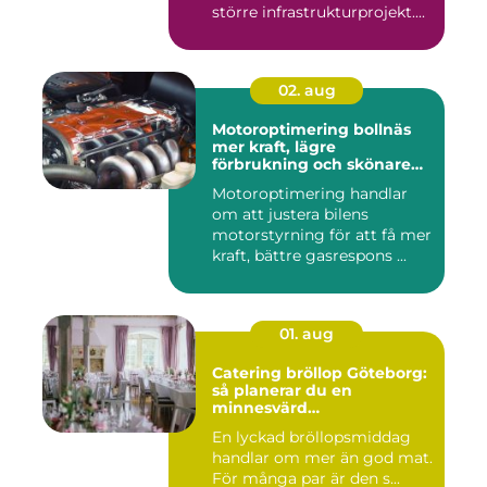
större infrastrukturprojekt....
02. aug
Motoroptimering bollnäs
mer kraft, lägre
förbrukning och skönare
körning
Motoroptimering handlar
om att justera bilens
motorstyrning för att få mer
kraft, bättre gasrespons ...
01. aug
Catering bröllop Göteborg:
så planerar du en
minnesvärd
bröllopsmiddag
En lyckad bröllopsmiddag
handlar om mer än god mat.
För många par är den s...