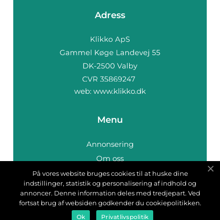
Adress
web:
www.klikko.dk
Menu
Annonsering
Om oss
Cookies
På vores website bruges cookies til at huske dine
indstillinger, statistik og personalisering af indhold og
Kontakta oss
annoncer. Denne information deles med tredjepart. Ved
Sitemap
fortsat brug af websiden godkender du cookiepolitikken.
Ok
Privatlivspolitik