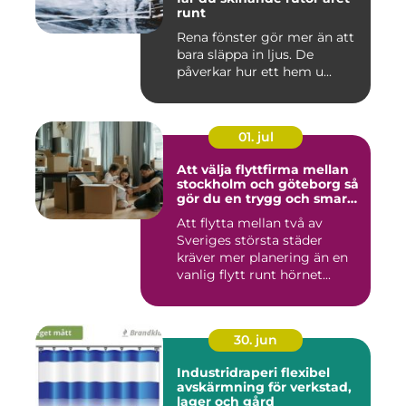
runt
Rena fönster gör mer än att
bara släppa in ljus. De
påverkar hur ett hem u...
01. jul
Att välja flyttfirma mellan
stockholm och göteborg så
gör du en trygg och smart
flytt
Att flytta mellan två av
Sveriges största städer
kräver mer planering än en
vanlig flytt runt hörnet...
30. jun
Industridraperi flexibel
avskärmning för verkstad,
lager och gård