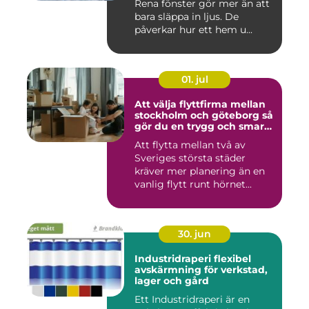
Rena fönster gör mer än att
bara släppa in ljus. De
påverkar hur ett hem u...
01. jul
Att välja flyttfirma mellan
stockholm och göteborg så
gör du en trygg och smart
flytt
Att flytta mellan två av
Sveriges största städer
kräver mer planering än en
vanlig flytt runt hörnet...
30. jun
Industridraperi flexibel
avskärmning för verkstad,
lager och gård
Ett Industridraperi är en