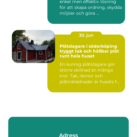
enkel men effektiv lösning
för att skapa ordning, skydda
miljöer och göra ...
30. jun
Plåtslagare i söderköping
tryggt tak och hållbar plåt
runt hela huset
En kunnig plåtslagare gör
större skillnad än många
tror. Tak, rännor och
plåtinklädnader är husets f...
Adress