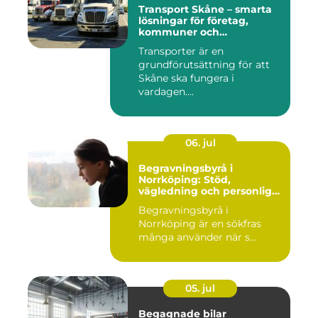
Transport Skåne – smarta
lösningar för företag,
kommuner och
privatpersoner
Transporter är en
grundförutsättning för att
Skåne ska fungera i
vardagen....
06. jul
Begravningsbyrå i
Norrköping: Stöd,
vägledning och personliga
avsked
Begravningsbyrå i
Norrköping är en sökfras
många använder när s...
05. jul
Begagnade bilar