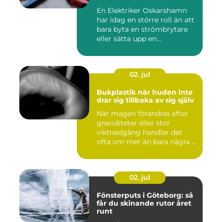
En Elektriker Oskarshamn
har idag en större roll än att
bara byta en strömbrytare
eller sätta upp en...
02. jul
Bukplastik när huden inte
drar sig tillbaka av sig själv
När magen förändras efter
graviditeter eller stor
viktnedgång handlar det
ofta om mer än bara några ...
02. jul
Fönsterputs i Göteborg: så
får du skinande rutor året
runt