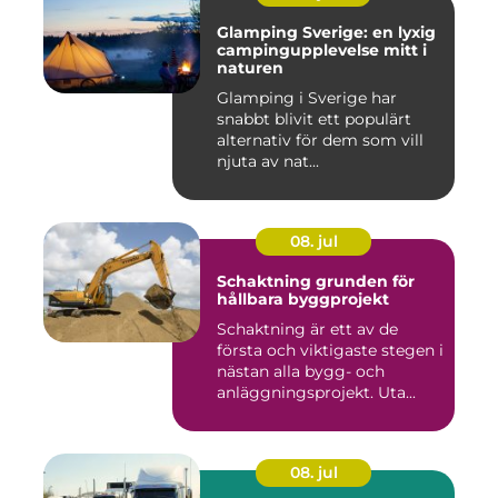
Glamping Sverige: en lyxig
campingupplevelse mitt i
naturen
Glamping i Sverige har
snabbt blivit ett populärt
alternativ för dem som vill
njuta av nat...
08. jul
Schaktning grunden för
hållbara byggprojekt
Schaktning är ett av de
första och viktigaste stegen i
nästan alla bygg- och
anläggningsprojekt. Uta...
08. jul