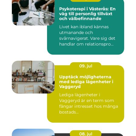
Psykoterapi i Västerås: En
väg till personlig tillväxt
och välbefinnande
Livet kan ibland kännas
utmanande och
svårnavigerat. Vare sig det
handlar om relationspro...
09. jul
Upptäck möjligheterna
med lediga lägenheter i
Vaggeryd
Lediga lägenheter i
Vaggeryd är en term som
fångar intresset hos många
bostads...
08. jul