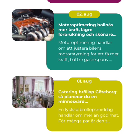
02. aug
Motoroptimering bollnäs
mer kraft, lägre
förbrukning och skönare
körning
Motoroptimering handlar
om att justera bilens
motorstyrning för att få mer
kraft, bättre gasrespons ...
01. aug
Catering bröllop Göteborg:
så planerar du en
minnesvärd
bröllopsmiddag
En lyckad bröllopsmiddag
handlar om mer än god mat.
För många par är den s...