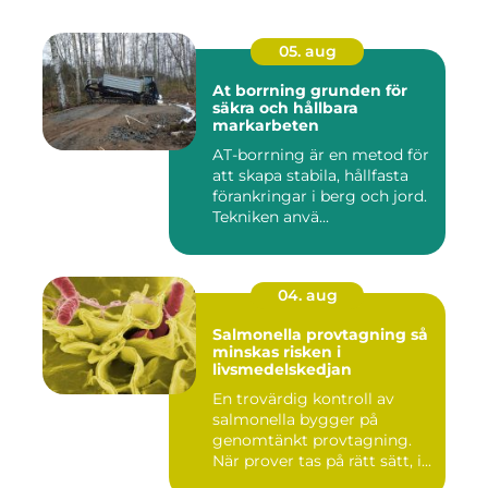
05. aug
At borrning grunden för
säkra och hållbara
markarbeten
AT-borrning är en metod för
att skapa stabila, hållfasta
förankringar i berg och jord.
Tekniken anvä...
04. aug
Salmonella provtagning så
minskas risken i
livsmedelskedjan
En trovärdig kontroll av
salmonella bygger på
genomtänkt provtagning.
När prover tas på rätt sätt, i...