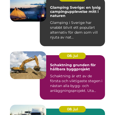
Glamping Sverige: en lyxig
campingupplevelse mitt i
naturen
Glamping i Sverige har
snabbt blivit ett populärt
alternativ för dem som vill
njuta av nat...
08. jul
Schaktning grunden för
hållbara byggprojekt
Schaktning är ett av de
första och viktigaste stegen i
nästan alla bygg- och
anläggningsprojekt. Uta...
08. jul