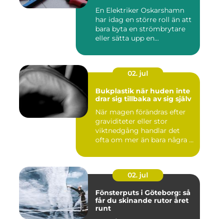
En Elektriker Oskarshamn
har idag en större roll än att
bara byta en strömbrytare
eller sätta upp en...
02. jul
Bukplastik när huden inte
drar sig tillbaka av sig själv
När magen förändras efter
graviditeter eller stor
viktnedgång handlar det
ofta om mer än bara några ...
02. jul
Fönsterputs i Göteborg: så
får du skinande rutor året
runt