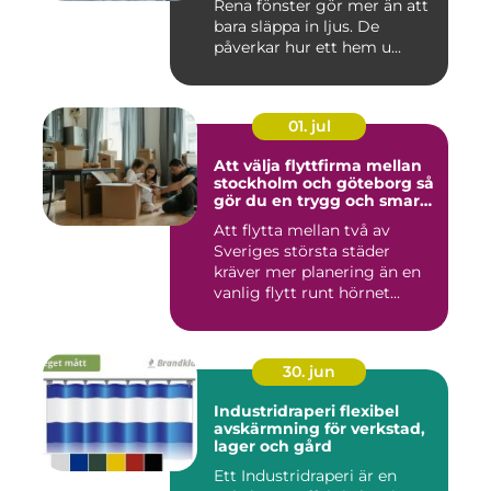
Rena fönster gör mer än att
bara släppa in ljus. De
påverkar hur ett hem u...
01. jul
Att välja flyttfirma mellan
stockholm och göteborg så
gör du en trygg och smart
flytt
Att flytta mellan två av
Sveriges största städer
kräver mer planering än en
vanlig flytt runt hörnet...
30. jun
Industridraperi flexibel
avskärmning för verkstad,
lager och gård
Ett Industridraperi är en