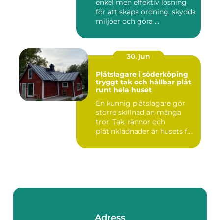
enkel men effektiv lösning
för att skapa ordning, skydda
miljöer och göra ...
30. jun
Plåtslagare i söderköping
tryggt tak och hållbar plåt
runt hela huset
En kunnig plåtslagare gör
större skillnad än många
tror. Tak, rännor och
plåtinklädnader är husets f...
Adress