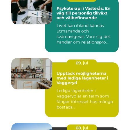
Psykoterapi i Västerås: En
väg till personlig tillväxt
och välbefinnande
Livet kan ibland kännas
utmanande och
svårnavigerat. Vare sig det
handlar om relationspro...
09. jul
Upptäck möjligheterna
med lediga lägenheter i
Vaggeryd
Lediga lägenheter i
Vaggeryd är en term som
fångar intresset hos många
bostads...
08. jul