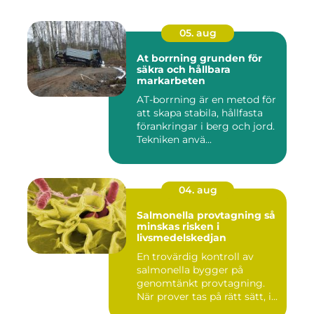
05. aug
At borrning grunden för
säkra och hållbara
markarbeten
AT-borrning är en metod för
att skapa stabila, hållfasta
förankringar i berg och jord.
Tekniken anvä...
04. aug
Salmonella provtagning så
minskas risken i
livsmedelskedjan
En trovärdig kontroll av
salmonella bygger på
genomtänkt provtagning.
När prover tas på rätt sätt, i...