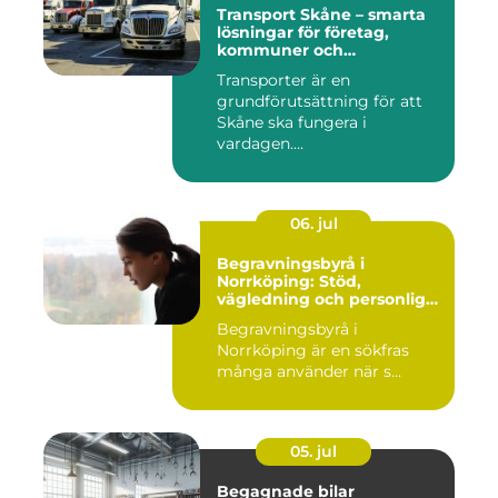
Transport Skåne – smarta
lösningar för företag,
kommuner och
privatpersoner
Transporter är en
grundförutsättning för att
Skåne ska fungera i
vardagen....
06. jul
Begravningsbyrå i
Norrköping: Stöd,
vägledning och personliga
avsked
Begravningsbyrå i
Norrköping är en sökfras
många använder när s...
05. jul
Begagnade bilar