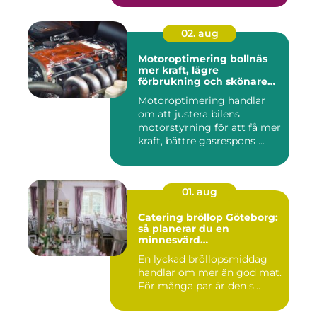
02. aug
Motoroptimering bollnäs
mer kraft, lägre
förbrukning och skönare
körning
Motoroptimering handlar
om att justera bilens
motorstyrning för att få mer
kraft, bättre gasrespons ...
01. aug
Catering bröllop Göteborg:
så planerar du en
minnesvärd
bröllopsmiddag
En lyckad bröllopsmiddag
handlar om mer än god mat.
För många par är den s...