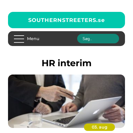
SOUTHERNSTREETERS.
se
Menu
HR interim
03. aug