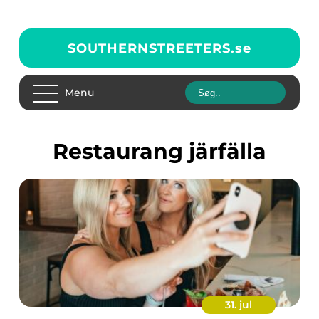
SOUTHERNSTREETERS.
se
Menu
restaurang järfälla
31. jul