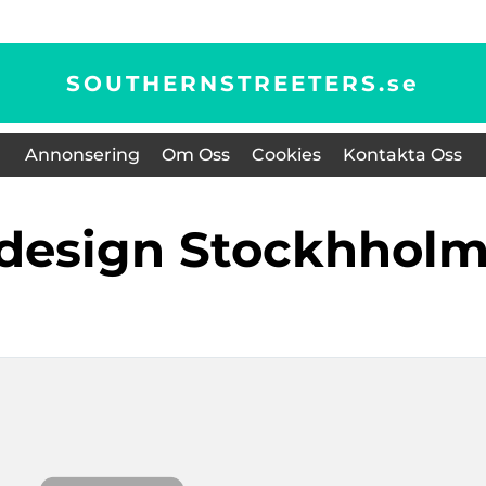
SOUTHERNSTREETERS.
se
Annonsering
Om Oss
Cookies
Kontakta Oss
sdesign Stockhhol