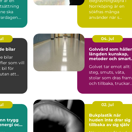
r är en
Begravningsbyrå i
tsättning
Norrköping är en
åne ska
sökfras många
ardagen....
använder när s...
ul
04. jul
e bilar
Golvvård som håller
längden kunskap,
 bilar
metoder och smart
 fler som vill
val
Golvet tar emot allt:
bil för
steg, smuts, väta,
utan att
stolar som dras fram
sa med t...
och tillbaka, truckar
som körs, spill ...
ul
02. jul
Bukplastik när
rygg
huden inte drar sig
 energi och
tillbaka av sig själv
al