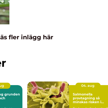
äs fler inlägg här
er
aug
04. aug
nden
Salmonella
 och
provtagning så
minskas risken i
ten
livsmedelskedjan