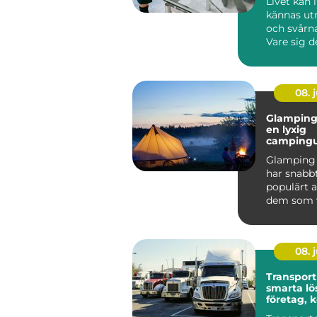
Livet kan 
kännas u
och svårna
Vare sig d
om relatio
08. j
Glamping 
en lyxig
campingu
mitt i na
Glamping 
har snabbt
populärt a
dem som vi
nat...
08. j
Transport
smarta lö
företag,
och priva