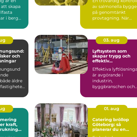
ng är en
En trovärdig kontrol
 att skapa
av salmonella bygge
llfasta
på genomtänkt
ar i berg
provtagning. När
Tekniken
prover tas på rätt sät
i...
aug
03. aug
enungsund:
Lyftsystem som
risker och
skapar trygg och
sningar
effektiv
tunghantering
enungsund
Effektiva lyftlösning
ande
är avgörande i
 både äldre
industrin,
fastigheter,
byggbranschen och
vid större
infrastrukturprojekt...
aug
01. aug
imering
Catering bröllop
Göteborg: så
brukning
planerar du en
re körning
minnesvärd