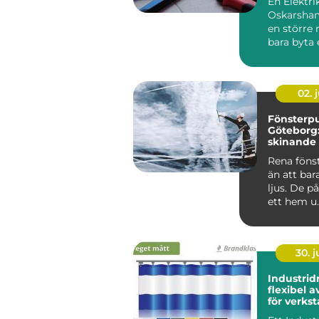
En Elektri
Oskarsham
en större r
bara byta 
strömbryta
sätta upp e
02. j
Fönsterpu
Göteborg:
skinande 
runt
Rena föns
än att bar
ljus. De p
ett hem u..
30. 
Industrid
flexibel 
för verkst
och gård