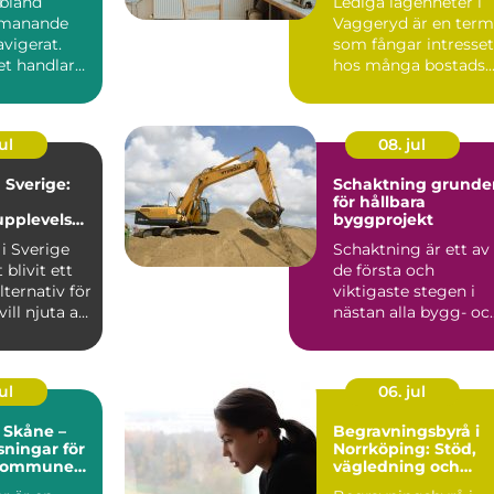
ibland
Lediga lägenheter i
tmanande
Vaggeryd är en term
vigerat.
som fångar intresset
et handlar
hos många bostads..
nspro...
ul
08. jul
Sverige:
Schaktning grunden
för hållbara
pplevelse
byggprojekt
turen
i Sverige
Schaktning är ett av
 blivit ett
de första och
lternativ för
viktigaste stegen i
ll njuta av
nästan alla bygg- oc
anläggningsprojekt.
Uta...
ul
06. jul
 Skåne –
Begravningsbyrå i
sningar för
Norrköping: Stöd,
 kommuner
vägledning och
tpersoner
personliga avsked