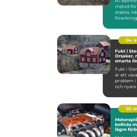
AT-borrni
metod för
stabila, hå
förankring
och jord. 
anvä...
04. 
Fukt i St
Orsaker, 
smarta lö
Fukt i St
är ett väx
problem i
och nyare 
i...
02. 
Motoropt
bollnäs mer kraft,
lägre för
och sköna