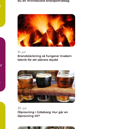
l
du en minnesvärd bröllopsmiddag
r
t,
31. jul
Brandsläckning så fungerar modern
teknik för ett säkrare skydd
ar
.
30. jul
Ölprovning i Göteborg: Hur går en
ölprovning till?