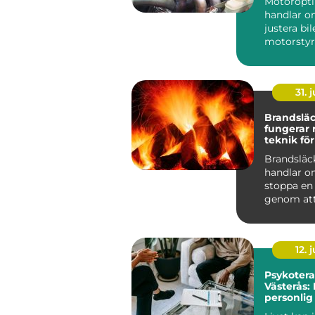
Motoropt
handlar o
justera bi
motorstyr
få mer kra
gasrespons
31. j
Brandsläck
fungerar
teknik för
skydd
Brandsläc
handlar o
stoppa en
genom att
eller flera 
förutsättn
12. j
Psykotera
Västerås: 
personlig 
välbefin