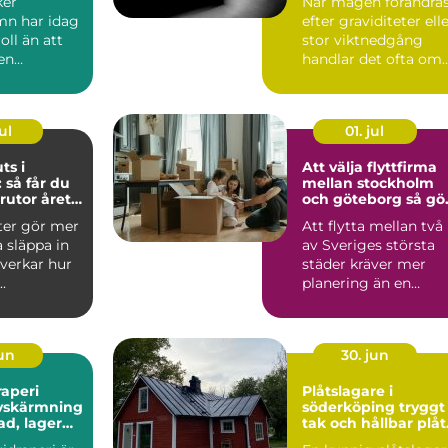
ker
När magen förändra
n har idag
efter graviditeter ell
oll än att
stor viktnedgång
en
handlar det ofta om
re eller
mer än bara några ...
n...
ul
01. jul
ts i
Att välja flyttfirma
 så får du
mellan stockholm
rutor året
och göteborg så gör
du en trygg och
ter gör mer
Att flytta mellan två
smart flytt
a släppa in
av Sveriges största
åverkar hur
städer kräver mer
.
planering än en
vanlig flytt runt
hörnet...
jun
30. jun
raperi
Plåtslagare i
avskärmning
söderköping tryggt
ad, lager
tak och hållbar plåt
runt hela huset