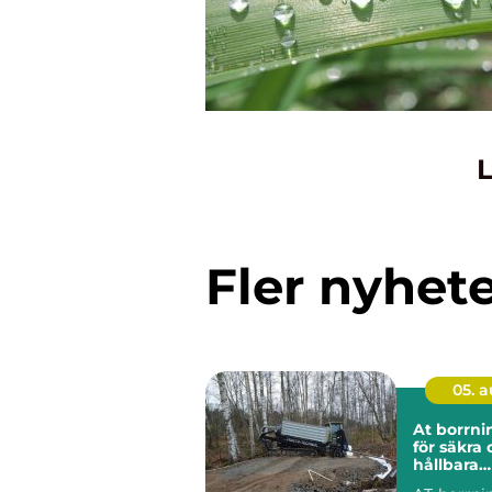
L
Fler nyhet
05. 
At borrning gru
för säkra
hållbara
markarbe