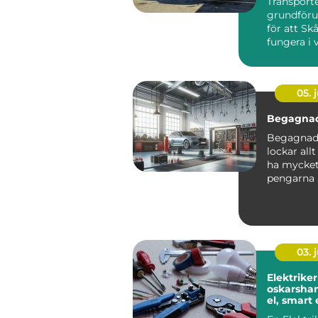
Transporte
grundföru
för att Sk
fungera i v
05. j
Begagnad
Begagnade
lockar allt
ha mycket 
pengarna 
kompromis
03. j
Elektriker
oskarshamn t
el, smart
hållbara v