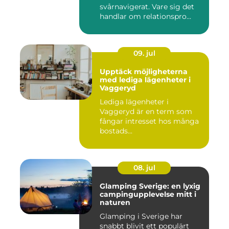
svårnavigerat. Vare sig det
handlar om relationspro...
09. jul
Upptäck möjligheterna
med lediga lägenheter i
Vaggeryd
Lediga lägenheter i
Vaggeryd är en term som
fångar intresset hos många
bostads...
08. jul
Glamping Sverige: en lyxig
campingupplevelse mitt i
naturen
Glamping i Sverige har
snabbt blivit ett populärt