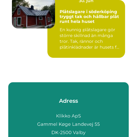
30. jun
Plåtslagare i söderköping
tryggt tak och hållbar plåt
runt hela huset
En kunnig plåtslagare gör
större skillnad än många
tror. Tak, rännor och
plåtinklädnader är husets f...
Adress