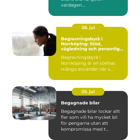
vardagen....
06. jul
Begravningsbyrå i
Norrköping: Stöd,
vägledning och personliga
avsked
Begravningsbyrå i
Norrköping är en sökfras
många använder när s...
05. jul
Begagnade bilar
Begagnade bilar lockar allt
fler som vill ha mycket bil
för pengarna utan att
kompromissa med t...