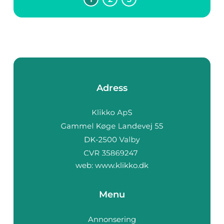
För den som söker
damklippning
kungsbac...
Adress
web:
www.klikko.dk
Menu
Annonsering