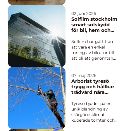
flytt runt hörnet.
Avståndet, tidsplanen,
logistiken och
02 juni 2026
kostnaderna spelar
Solfilm stockholm
större roll, och valet
smart solskydd
av flyttfirma påverkar
för bil, hem och
både upplevelsen och
kontor
slutresultatet. Med
Solfilm har gått från
rätt...
att vara en enkel
toning av bilrutor till
att bli ett genomtänkt
verktyg för komfort,
säkerhet och
energieffektivitet. I en
07 maj 2026
stad som Stockholm,
Arborist tyresö
med stark vår- och
trygg och hållbar
sommarsol men
trädvård nära
också kalla vintrar,
skärgården
kan rätt solfilm göra
Tyresö bjuder på en
stor ski...
unik blandning av
skärgårdsklimat,
kuperade tomter och
tät bebyggelse.