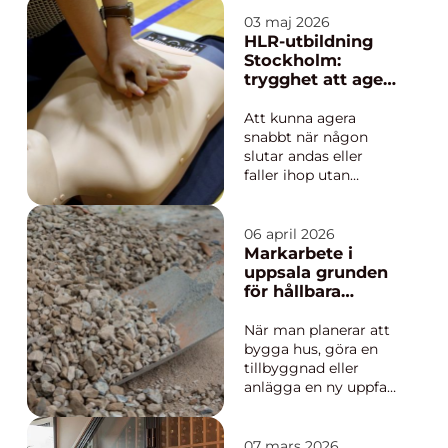
Träden står ofta nära
hus, altaner och
03 maj 2026
ledningar, samtidigt
HLR-utbildning
som de utsätts för
Stockholm:
hårda vindar och
trygghet att agera
blöta höstar. För
i en nödsituation
villaägare och
Att kunna agera
bostadsrättsföreninga
snabbt när någon
r innebär...
slutar andas eller
faller ihop utan
förvarning hör till de
viktigaste färdigheter
en människa kan ha.
06 april 2026
En fh-HLR utbildning
Markarbete i
Stockholm ger både
uppsala grunden
kunskap och mod att
för hållbara
kliva fram nä...
tomter och trygga
hus
När man planerar att
bygga hus, göra en
tillbyggnad eller
anlägga en ny uppfart
i Uppsala börjar allt
under ytan. Ett
genomtänkt
07 mars 2026