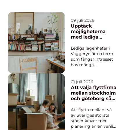
09 juli 2026
Upptäck
möjligheterna
med lediga
lägenheter i
Vaggeryd
Lediga lägenheter i
Vaggeryd är en term
som fångar intresset
hos många
bostadssökare som
vill uppleva charmen i
denna småstadsidyll.
01 juli 2026
Vaggeryd, beläget i
Att välja flyttfirma
Jönköpings län,
mellan stockholm
erbjuder en unik
och göteborg så
kombination...
gör du en trygg
och smart flytt
Att flytta mellan två
av Sveriges största
städer kräver mer
planering än en vanlig