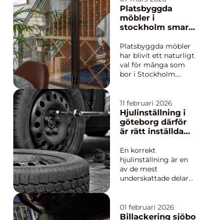
markarbete Uppsala
Platsbyggda
handlar om mer än
möbler i
att bara gräva.
stockholm smarta
Markens lutning,
lösningar för varje
jordart, dränering och
hem
Platsbyggda möbler
bärighet avgör hur
har blivit ett naturligt
stabilt h...
val för många som
bor i Stockholm.
Trånga hallar, små
sovrum, snedtak och
begränsade
11 februari 2026
förvaringsmöjligheter
Hjulinställning i
gör att
göteborg därför
standardmöbler ofta
är rätt inställda
känns som
hjul viktigare än
kompromisser.
du tror
En korrekt
Genom att låta en
hjulinställning är en
hantverkare skapa
av de mest
lösningar s...
underskattade delarna
av bilens säkerhet och
komfort. Många
tänker på däck,
01 februari 2026
bromsar och service,
Billackering sjöbo