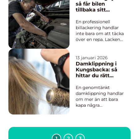
men glömmer
så får bilen
vinklarna som styr
tillbaka sitt
hur däcken möter
nyskick
vägen. I en stad som
En professionell
Göteborg, med
billackering handlar
spåriga vägar, kraftiga
inte bara om att täcka
re...
över en repa. Lacken
skyddar hela karossen
mot rost, väder och
slitage, och påverkar
13 januari 2026
både säkerhet,
Damklippning i
andrahandsvärde och
Kungsbacka: så
hur bilen upplevs i
hittar du rätt
vardagen. För
frisör och stil
bilägare i och
En genomtänkt
omkring Sjöbo blir v...
damklippning handlar
om mer än att bara
kapa några
centimeter. En lyckad
klippning kan lyfta
ansiktsdragen,
förenkla vardagen och
stärka självkänslan.
1
2
3