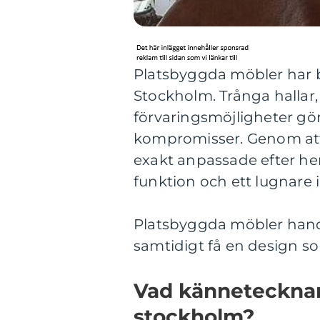
Platsbyggda möbler har bl
Stockholm. Trånga halla
förvaringsmöjligheter gö
kompromisser. Genom att 
exakt anpassade efter hem
funktion och ett lugnare i
Platsbyggda möbler handl
samtidigt få en design so
Vad kännetecknar
stockholm?