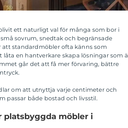
ivit ett naturligt val för många som bor i
r, små sovrum, snedtak och begränsade
r att standardmöbler ofta känns som
låta en hantverkare skapa lösningar som ä
met går det att få mer förvaring, bättre
ntryck.
ar om att utnyttja varje centimeter och
m passar både bostad och livsstil.
 platsbyggda möbler i