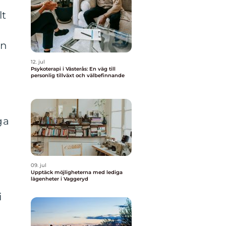
lt
an
12. jul
Psykoterapi i Västerås: En väg till
personlig tillväxt och välbefinnande
ga
09. jul
Upptäck möjligheterna med lediga
lägenheter i Vaggeryd
i