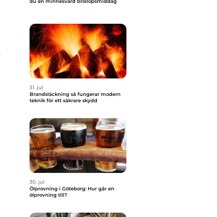
du en minnesvärd bröllopsmiddag
v
31. jul
Brandsläckning så fungerar modern
teknik för ett säkrare skydd
30. jul
Ölprovning i Göteborg: Hur går en
ölprovning till?