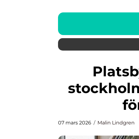
Platsbyggda möbler i
stockhol
fö
07 mars 2026
Malin Lindgren