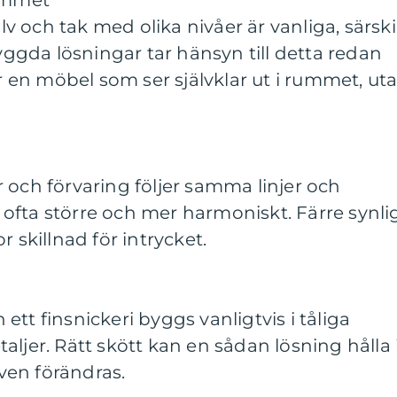
rummet
 och tak med olika nivåer är vanliga, särski
byggda lösningar tar hänsyn till detta redan
ir en möbel som ser självklar ut i rummet, ut
 och förvaring följer samma linjer och
ofta större och mer harmoniskt. Färre synli
r skillnad för intrycket.
tt finsnickeri byggs vanligtvis i tåliga
ljer. Rätt skött kan en sådan lösning hålla 
ven förändras.