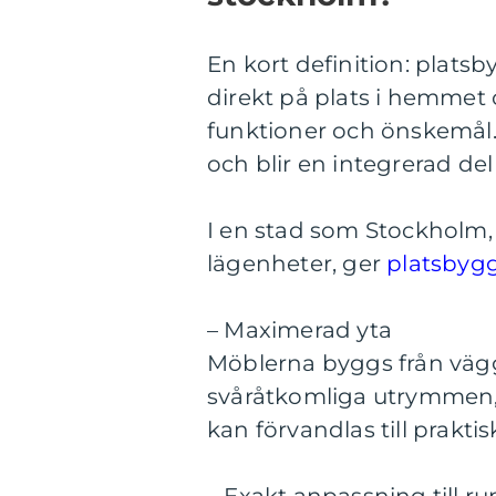
En kort definition: plat
direkt på plats i hemmet
funktioner och önskemål.
och blir en integrerad de
I en stad som Stockholm, 
lägenheter, ger
platsbyg
– Maximerad yta
Möblerna byggs från vägg t
svåråtkomliga utrymmen,
kan förvandlas till praktisk