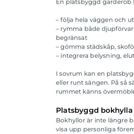
En platsbyggd garderob 
– följa hela väggen och ut
– rymma både djupförvar
begränsat
– gömma städskåp, skofö
– integrera belysning, elu
I sovrum kan en platsby
eller runt sängen. På så s
rummet känns övermöble
Platsbyggd bokhylla
Bokhyllor är inte längre b
visa upp personliga föremå