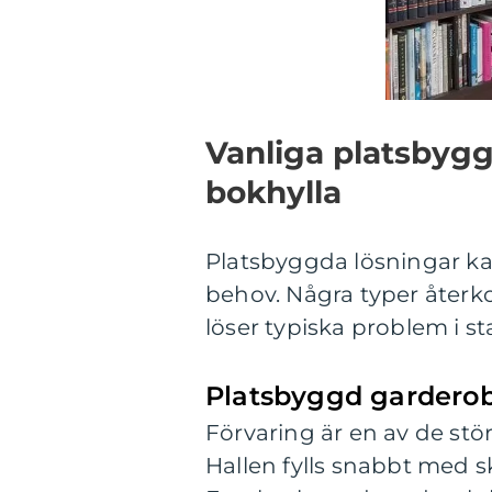
Vanliga platsbyggd
bokhylla
Platsbyggda lösningar ka
behov. Några typer återk
löser typiska problem i s
Platsbyggd garderob 
Förvaring är en av de st
Hallen fylls snabbt med s