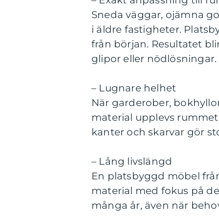
– Exakt anpassning till 
Sneda väggar, ojämna golv
i äldre fastigheter. Plats
från början. Resultatet bl
glipor eller nödlösningar.
– Lugnare helhet
När garderober, bokhyllor
material upplevs rummet 
kanter och skarvar gör sto
– Lång livslängd
En platsbyggd möbel från e
material med fokus på deta
många år, även när beho