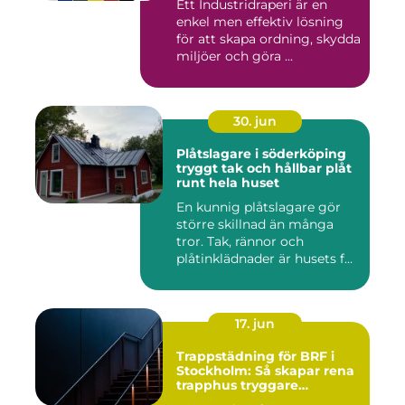
Ett Industridraperi är en
enkel men effektiv lösning
för att skapa ordning, skydda
miljöer och göra ...
30. jun
Plåtslagare i söderköping
tryggt tak och hållbar plåt
runt hela huset
En kunnig plåtslagare gör
större skillnad än många
tror. Tak, rännor och
plåtinklädnader är husets f...
17. jun
Trappstädning för BRF i
Stockholm: Så skapar rena
trapphus tryggare
fastigheter