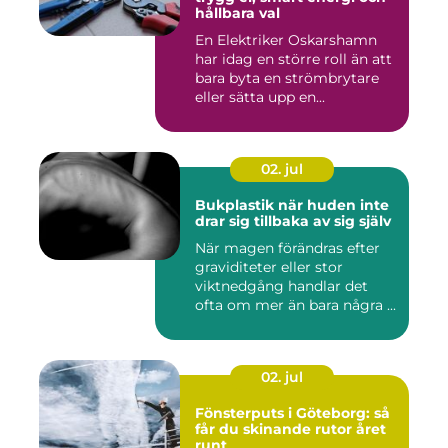
hållbara val
En Elektriker Oskarshamn
har idag en större roll än att
bara byta en strömbrytare
eller sätta upp en...
02. jul
Bukplastik när huden inte
drar sig tillbaka av sig själv
När magen förändras efter
graviditeter eller stor
viktnedgång handlar det
ofta om mer än bara några ...
02. jul
Fönsterputs i Göteborg: så
får du skinande rutor året
runt