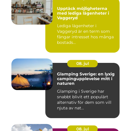
Upptäck möjligheterna
med lediga lägenheter i
Vaggeryd
Lediga lägenheter i
Vaggeryd är en term som
fångar intresset hos många
bostads...
08. jul
Glamping Sverige: en lyxig
campingupplevelse mitt i
naturen
Glamping i Sverige har
snabbt blivit ett populärt
alternativ för dem som vill
njuta av nat...
08. jul