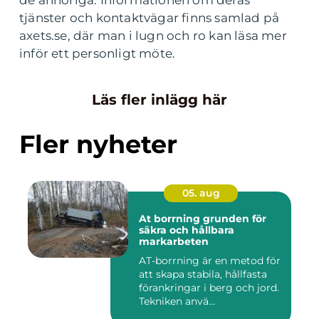
de anhöriga. Informationen om deras
tjänster och kontaktvägar finns samlad på
axets.se, där man i lugn och ro kan läsa mer
inför ett personligt möte.
Läs fler inlägg här
Fler nyheter
05. aug
At borrning grunden för
säkra och hållbara
markarbeten
AT-borrning är en metod för
att skapa stabila, hållfasta
förankringar i berg och jord.
Tekniken anvä...