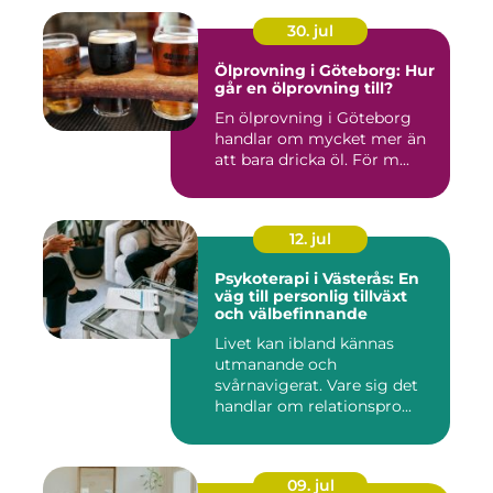
30. jul
Ölprovning i Göteborg: Hur
går en ölprovning till?
En ölprovning i Göteborg
handlar om mycket mer än
att bara dricka öl. För m...
12. jul
Psykoterapi i Västerås: En
väg till personlig tillväxt
och välbefinnande
Livet kan ibland kännas
utmanande och
svårnavigerat. Vare sig det
handlar om relationspro...
09. jul