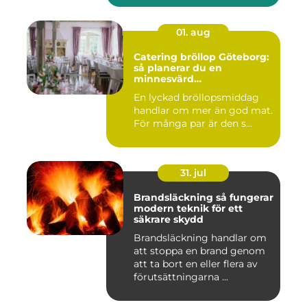
01. aug
Catering bröllop Göteborg:
så planerar du en
minnesvärd
bröllopsmiddag
En lyckad bröllopsmiddag
handlar om mer än god mat.
För många par är den s...
31. jul
Brandsläckning så fungerar
modern teknik för ett
säkrare skydd
Brandsläckning handlar om
att stoppa en brand genom
att ta bort en eller flera av
förutsättningarna ...