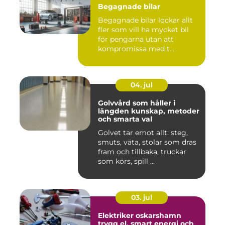
Begagnade bilar
Begagnade bilar lockar allt
fler som vill ha mycket bil
för pengarna utan att
kompromissa med t...
04. jul
Golvvård som håller i
längden kunskap, metoder
och smarta val
Golvet tar emot allt: steg,
smuts, väta, stolar som dras
fram och tillbaka, truckar
som körs, spill ...
03. jul
Elektriker oskarshamn
trygg el, smart energi och