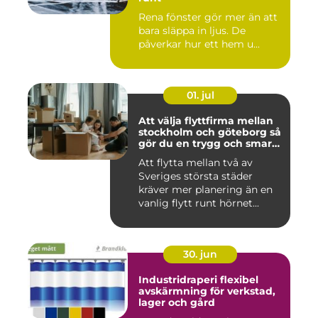
Rena fönster gör mer än att
bara släppa in ljus. De
påverkar hur ett hem u...
01. jul
Att välja flyttfirma mellan
stockholm och göteborg så
gör du en trygg och smart
flytt
Att flytta mellan två av
Sveriges största städer
kräver mer planering än en
vanlig flytt runt hörnet...
30. jun
Industridraperi flexibel
avskärmning för verkstad,
lager och gård