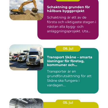
Schaktning grunden för
hållbara byggprojekt
Schaktning är ett av de
första och viktigaste stegen i
nästan alla bygg- och
anläggningsprojekt. Uta...
08. jul
Transport Skåne – smarta
lösningar för företag,
kommuner och
privatpersoner
Transporter är en
grundförutsättning för att
Skåne ska fungera i
vardagen....
05. jul