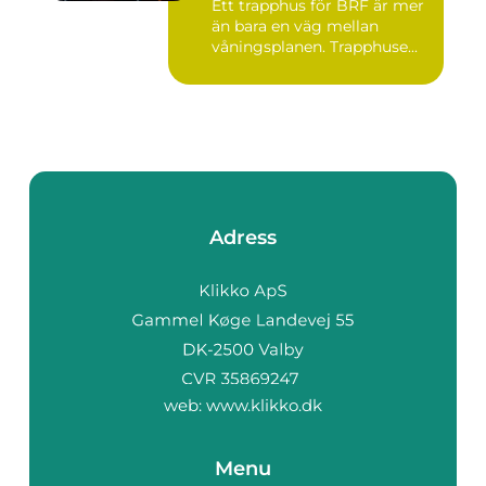
Ett trapphus för BRF är mer
än bara en väg mellan
våningsplanen. Trapphuse...
Adress
web:
www.klikko.dk
Menu