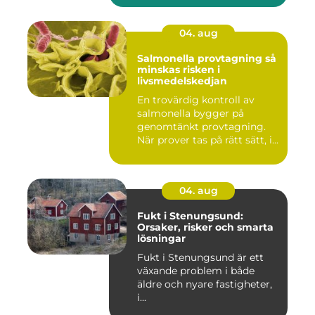
04. aug
Salmonella provtagning så
minskas risken i
livsmedelskedjan
En trovärdig kontroll av
salmonella bygger på
genomtänkt provtagning.
När prover tas på rätt sätt, i...
04. aug
Fukt i Stenungsund:
Orsaker, risker och smarta
lösningar
Fukt i Stenungsund är ett
växande problem i både
äldre och nyare fastigheter,
i...