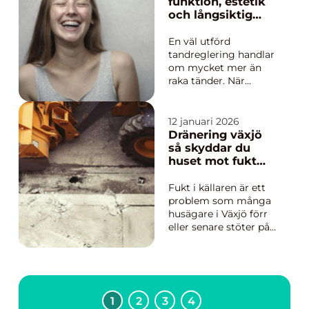
känner oss socialt. När
funktion, estetik
man söker Tandläkare
och långsiktig
Halmstad handlar
hälsa
valet sällan bara om
En väl utförd
pris eller läge. ...
tandreglering handlar
om mycket mer än
raka tänder. När
tänder och käkar står i
balans blir det enklare
att tugga, tala och
12 januari 2026
hålla god munhygien.
Dränering växjö
Samtidigt påverkar
så skyddar du
ett harmoniskt leende
huset mot fukt
hur människor
och onödiga
uppfattar sig själva
kostnader
Fukt i källaren är ett
och vågar uttry...
problem som många
husägare i Växjö förr
eller senare stöter på.
Lerjordar, mycket
nederbörd och snöiga
vintrar gör marken
tung och blöt under
stora delar av året.
1
2
3
4
När vatten pressas