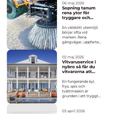
att se film, utan för
06 maj 2026
att dela en upplevelse
Sopning tanum
tillsammans. I små
rena ytor för
salonger, ofta drivna
tryggare och
av ideella krafter, blir
snyggare
varje föreställning en
utemiljöer
En välskött utemiljö
...
börjar ofta vid
marken. Rena
gångvägar, uppfarter
och parkeringar gör
inte bara området
trevligare att vistas i,
02 maj 2026
utan minskar också
Vitvaruservice i
risken för olyckor och
nybro så får du
förlänger livslängden
vitvarorna att
på asfalts- och
hålla längre
stenytor. I Tanum
En fungerande kyl,
spelar Sopning tan...
frys, spis och
tvättmaskin är
grunden i ett tryggt
hem. När något går
sönder märks det
direkt i vardagen. Mat
03 april 2026