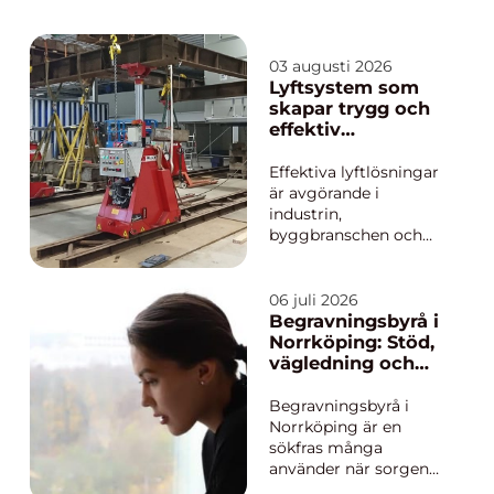
03 augusti 2026
Lyftsystem som
skapar trygg och
effektiv
tunghantering
Effektiva lyftlösningar
är avgörande i
industrin,
byggbranschen och
vid större
infrastrukturprojekt.
När laster väger
06 juli 2026
hundratals ton räcker
Begravningsbyrå i
inte truckar och
Norrköping: Stöd,
traverser alltid till. Då
vägledning och
blir välplanerade
personliga avsked
lyftsystem en central
Begravningsbyrå i
del av både säkerhet
Norrköping är en
och pr...
sökfras många
använder när sorgen
plötsligt kommer