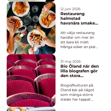
nära och frågorna
hopar sig. När en
12 juni 2026
närstående avlider
Restaurang
behöver anhöriga
halmstad
både k&...
havsnära smaker,
familjär stämning
och upplevelser
Att välja restaurang
året runt
handlar om mer än
att bara bli mätt.
Många söker en plats
där maten smakar
hemlagat, där
utsikten får pulsen att
31 maj 2026
gå ner och där
Bio Öland när den
sällskapet får stå i
lilla biografen gör
centrum. I Halmstad
den stora
kombineras hav, natur
skillnaden
och ett rikt fritidsliv
Biografkulturen på
med restaurang...
Öland bär på något
som många större
städer har tappat:
närheten. Här möts
besökare inte bara för