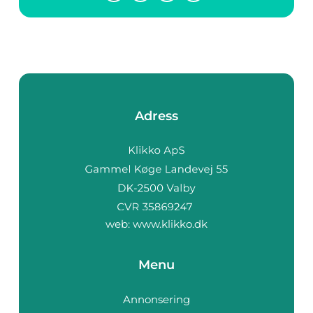
mot husgrunden
under lång tid ökar
risken för...
Adress
web:
www.klikko.dk
Menu
Annonsering