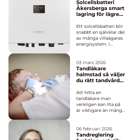
riskerar att bli
Solcellsbatteri
förstörd, tvätthögar
Åkersberga smart
växer och tiden räcker
lagring för lägre
inte till. Därför spelar
elkostnad året
professionell
runt
Ett solcellsbatteri blir
vitvaruservice nybro ...
snabbt en självklar del
av många villaägares
energisystem. I
Åkersberga, där
många hus har elbil,
elvärme och relativt
03 mars 2026
hög förbrukning, kan
Tandläkare
ett batteri göra tydlig
halmstad så väljer
skillnad på
du rätt tandvård
elräkningen. Genom
för hela familjen
att lagra billig el
Att hitta en
egenproduc...
tandläkare man
verkligen kan lita på
är viktigare än många
tänker på. Tänderna
påverkar hur vi mår,
hur vi äter, hur vi
06 februari 2026
sover och hur vi
Tandreglering