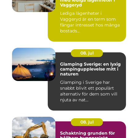
Vaggeryd
Lediga lägenheter i
Vaggeryd är en term som
fångar intresset hos många
bostads...
08. jul
Glamping Sverige: en lyxig
campingupplevelse mitt i
naturen
Glamping i Sverige har
snabbt blivit ett populärt
alternativ för dem som vill
njuta av nat...
08. jul
Schaktning grunden för
hållbara byggprojekt