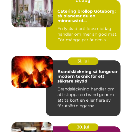
01. aug
Catering bröllop Göteborg:
så planerar du en
minnesvärd
bröllopsmiddag
En lyckad bröllopsmiddag
handlar om mer än god mat.
För många par är den s...
31. jul
Brandsläckning så fungerar
modern teknik för ett
säkrare skydd
Brandsläckning handlar om
att stoppa en brand genom
att ta bort en eller flera av
förutsättningarna ...
30. jul