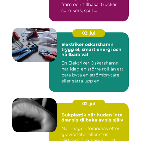
fram och tillbaka, truckar
som körs, spill ...
03. jul
Elektriker oskarshamn
trygg el, smart energi och
hållbara val
En Elektriker Oskarshamn
har idag en större roll än att
bara byta en strömbrytare
eller sätta upp en...
02. jul
Bukplastik när huden inte
drar sig tillbaka av sig själv
När magen förändras efter
graviditeter eller stor
viktnedgång handlar det