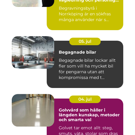
avsked
Begravningsbyrå i
Norrköping är en sökfras
många använder när s...
05. jul
Begagnade bilar
Begagnade bilar lockar allt
fler som vill ha mycket bil
för pengarna utan att
kompromissa med t...
04. jul
Golvvård som håller i
längden kunskap, metoder
och smarta val
Golvet tar emot allt: steg,
smuts, väta, stolar som dras