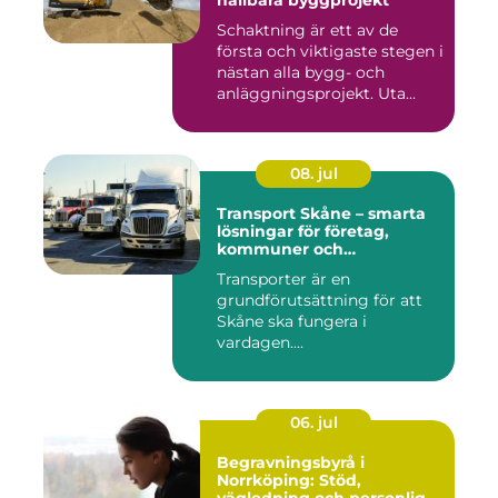
Schaktning är ett av de
första och viktigaste stegen i
nästan alla bygg- och
anläggningsprojekt. Uta...
08. jul
Transport Skåne – smarta
lösningar för företag,
kommuner och
privatpersoner
Transporter är en
grundförutsättning för att
Skåne ska fungera i
vardagen....
06. jul
Begravningsbyrå i
Norrköping: Stöd,
vägledning och personliga