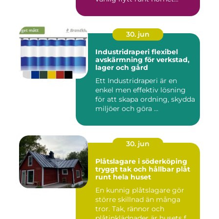
30. jun
Industridraperi flexibel
avskärmning för verkstad,
lager och gård
Ett Industridraperi är en
enkel men effektiv lösning
för att skapa ordning, skydda
miljöer och göra ...
30. jun
Plåtslagare i söderköping
tryggt tak och hållbar plåt
runt hela huset
En kunnig plåtslagare gör
större skillnad än många
tror. Tak, rännor och
plåtinklädnader är husets f...