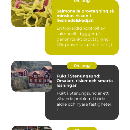
04. aug
Salmonella provtagning så
minskas risken i
livsmedelskedjan
En trovärdig kontroll av
salmonella bygger på
genomtänkt provtagning.
När prover tas på rätt sätt, i...
04. aug
Fukt i Stenungsund:
Orsaker, risker och smarta
lösningar
Fukt i Stenungsund är ett
växande problem i både
äldre och nyare fastigheter,
i...