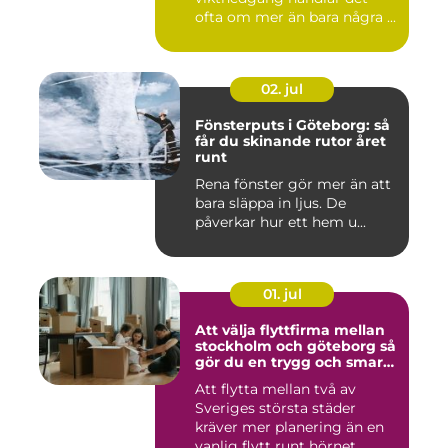
ofta om mer än bara några ...
02. jul
Fönsterputs i Göteborg: så
får du skinande rutor året
runt
Rena fönster gör mer än att
bara släppa in ljus. De
påverkar hur ett hem u...
01. jul
Att välja flyttfirma mellan
stockholm och göteborg så
gör du en trygg och smart
flytt
Att flytta mellan två av
Sveriges största städer
kräver mer planering än en
vanlig flytt runt hörnet...