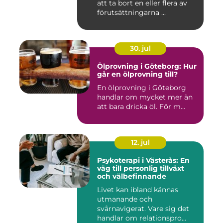
att ta bort en eller flera av
förutsättningarna ...
30. jul
Ölprovning i Göteborg: Hur
går en ölprovning till?
En ölprovning i Göteborg
handlar om mycket mer än
att bara dricka öl. För m...
12. jul
Psykoterapi i Västerås: En
väg till personlig tillväxt
och välbefinnande
Livet kan ibland kännas
utmanande och
svårnavigerat. Vare sig det
handlar om relationspro...