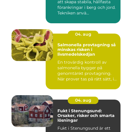
att skapa stabila, hållfasta
förankringar i berg och jord.
Tekniken anvä...
04. aug
Salmonella provtagning så
minskas risken i
livsmedelskedjan
En trovärdig kontroll av
salmonella bygger på
genomtänkt provtagning.
När prover tas på rätt sätt, i...
04. aug
Fukt i Stenungsund:
Orsaker, risker och smarta
lösningar
Fukt i Stenungsund är ett