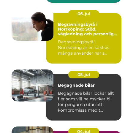
06. jul
Begravningsbyrå i
Norrköping: Stöd,
vägledning och personliga
avsked
Begravningsbyrå i
Norrköping är en sökfras
många använder när s...
05. jul
Begagnade bilar
Begagnade bilar lockar allt
fler som vill ha mycket bil
för pengarna utan att
kompromissa med t...
04. jul