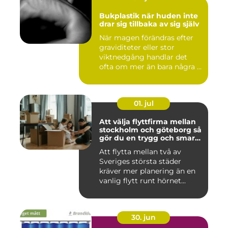
Bukplastik när huden inte
drar sig tillbaka av sig själv
När magen förändras efter
graviditeter eller stor
viktnedgång handlar det
ofta om mer än bara några ...
01. jul
Att välja flyttfirma mellan
stockholm och göteborg så
gör du en trygg och smart
flytt
Att flytta mellan två av
Sveriges största städer
kräver mer planering än en
vanlig flytt runt hörnet...
30. jun