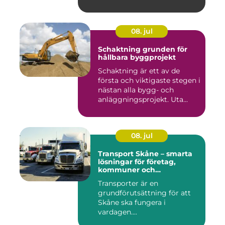
08. jul
Schaktning grunden för
hållbara byggprojekt
Schaktning är ett av de
första och viktigaste stegen i
nästan alla bygg- och
anläggningsprojekt. Uta...
08. jul
Transport Skåne – smarta
lösningar för företag,
kommuner och
privatpersoner
Transporter är en
grundförutsättning för att
Skåne ska fungera i
vardagen....