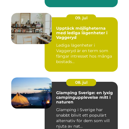
09. jul
Upptäck möjligheterna
med lediga lägenheter i
Vaggeryd
Lediga lägenheter i
Vaggeryd är en term som
fångar intresset hos många
bostads...
08. jul
Glamping Sverige: en lyxig
campingupplevelse mitt i
naturen
Glamping i Sverige har
snabbt blivit ett populärt
alternativ för dem som vill
njuta av nat...