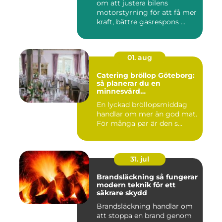
om att justera bilens
motorstyrning för att få mer
kraft, bättre gasrespons ...
01. aug
Catering bröllop Göteborg:
så planerar du en
minnesvärd
bröllopsmiddag
En lyckad bröllopsmiddag
handlar om mer än god mat.
För många par är den s...
31. jul
Brandsläckning så fungerar
modern teknik för ett
säkrare skydd
Brandsläckning handlar om
att stoppa en brand genom