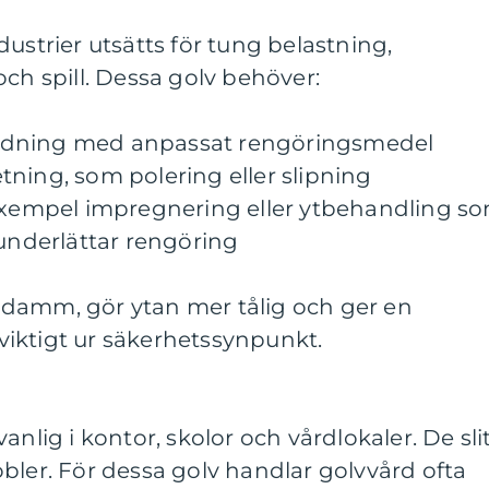
ustrier utsätts för tung belastning,
och spill. Dessa golv behöver:
ädning med anpassat rengöringsmedel
ning, som polering eller slipning
 exempel impregnering eller ytbehandling s
nderlättar rengöring
damm, gör ytan mer tålig och ger en
r viktigt ur säkerhetssynpunkt.
anlig i kontor, skolor och vårdlokaler. De sli
bler. För dessa golv handlar golvvård ofta