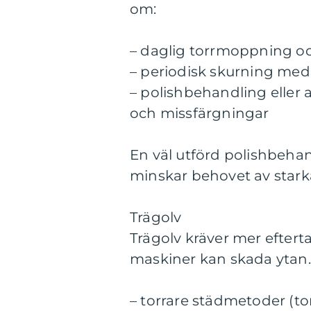
om:
– daglig torrmoppning 
– periodisk skurning me
– polishbehandling elle
och missfärgningar
En väl utförd polishbehand
minskar behovet av starka
Trägolv
Trägolv kräver mer eftert
maskiner kan skada ytan.
– torrare städmetoder (t