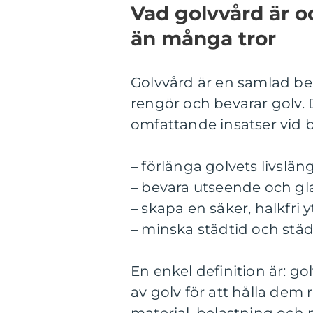
Vad golvvård är oc
än många tror
Golvvård är en samlad be
rengör och bevarar golv.
omfattande insatser vid be
– förlänga golvets livslän
– bevara utseende och gl
– skapa en säker, halkfri y
– minska städtid och stä
En enkel definition är: g
av golv för att hålla dem 