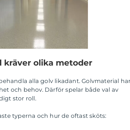
l kräver olika metoder
 behandla alla golv likadant. Golvmaterial ha
het och behov. Därför spelar både val av
gt stor roll.
aste typerna och hur de oftast sköts: