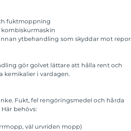
och fuktmoppning
d kombiskurmaskin
r annan ytbehandling som skyddar mot repor
ling gör golvet lättare att hålla rent och
 kemikalier i vardagen.
anke. Fukt, fel rengöringsmedel och hårda
 Här behövs:
orrmopp, väl urvriden mopp)