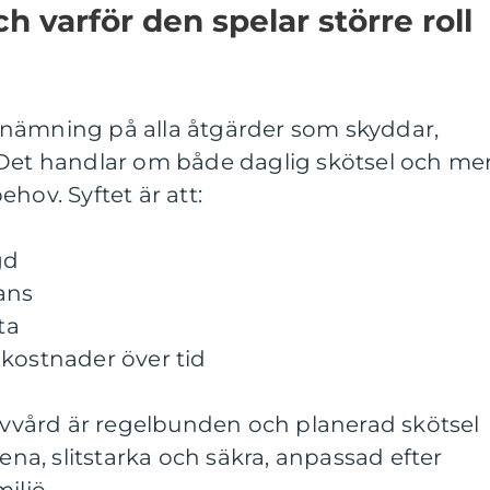
h varför den spelar större roll
nämning på alla åtgärder som skyddar,
 Det handlar om både daglig skötsel och me
hov. Syftet är att:
gd
ans
ta
dkostnader över tid
olvvård är regelbunden och planerad skötsel
rena, slitstarka och säkra, anpassad efter