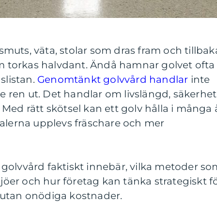
 smuts, väta, stolar som dras fram och tillbak
om torkas halvdant. Ändå hamnar golvet ofta
slistan.
Genomtänkt golvvård handlar
inte
se ren ut. Det handlar om livslängd, säkerhet
Med rätt skötsel kan ett golv hålla i många 
kalerna upplevs fräschare och mer
golvvård faktiskt innebär, vilka metoder s
ljöer och hur företag kan tänka strategiskt f
at utan onödiga kostnader.