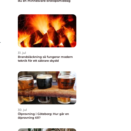
du en minnesvärd bröllopsmiddag
r
31. jul
Brandsläckning så fungerar modern
teknik för ett säkrare skydd
30. jul
Ölprovning i Göteborg: Hur går en
ölprovning till?