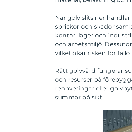
material, belastning och m
När golv slits ner handlar
sprickor och skador samlar
kontor, lager och industr
och arbetsmiljö. Dessutom
vilket ökar risken för fallo
Rätt golvvård fungerar s
och resurser på förebygg
renoveringar eller golvby
summor på sikt.