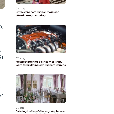
03. aug
Lyftsystem som skapar trygg och
effektiv tunghantering
a,
,
år
02. aug
Motoroptimering bollnäs mer kraft,
lägre förbrukning och skönare körning
om
ör
01. aug
Catering bröllop Göteborg: så planerar