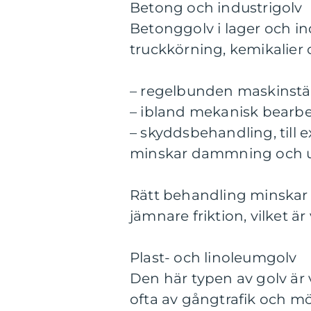
Betong och industrigolv
Betonggolv i lager och ind
truckkörning, kemikalier 
– regelbunden maskinst
– ibland mekanisk bearbet
– skyddsbehandling, till
minskar dammning och u
Rätt behandling minskar 
jämnare friktion, vilket ä
Plast- och linoleumgolv
Den här typen av golv är v
ofta av gångtrafik och mö