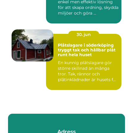
enkel men effektiv lösning
för att skapa ordning, skydda
miljöer och göra ...
30. jun
Plåtslagare i söderköping
tryggt tak och hållbar plåt
runt hela huset
En kunnig plåtslagare gör
större skillnad än många
tror. Tak, rännor och
plåtinklädnader är husets f...
Adress