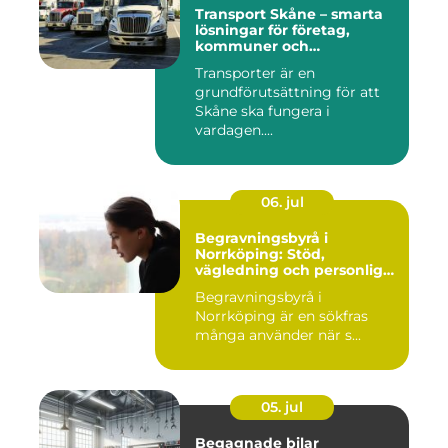
Transport Skåne – smarta
lösningar för företag,
kommuner och
privatpersoner
Transporter är en
grundförutsättning för att
Skåne ska fungera i
vardagen....
06. jul
Begravningsbyrå i
Norrköping: Stöd,
vägledning och personliga
avsked
Begravningsbyrå i
Norrköping är en sökfras
många använder när s...
05. jul
Begagnade bilar