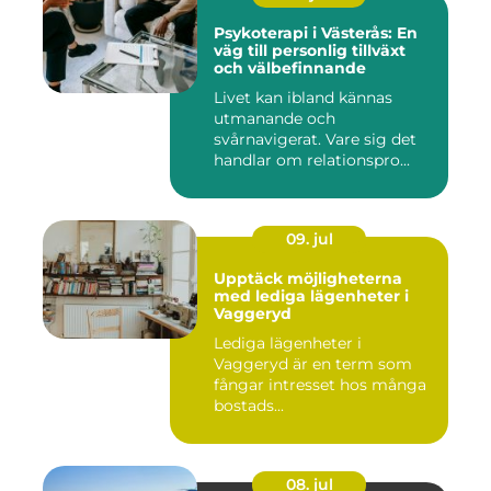
Psykoterapi i Västerås: En
väg till personlig tillväxt
och välbefinnande
Livet kan ibland kännas
utmanande och
svårnavigerat. Vare sig det
handlar om relationspro...
09. jul
Upptäck möjligheterna
med lediga lägenheter i
Vaggeryd
Lediga lägenheter i
Vaggeryd är en term som
fångar intresset hos många
bostads...
08. jul