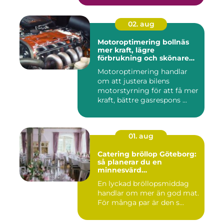
02. aug
Motoroptimering bollnäs
mer kraft, lägre
förbrukning och skönare
körning
Motoroptimering handlar
om att justera bilens
motorstyrning för att få mer
kraft, bättre gasrespons ...
01. aug
Catering bröllop Göteborg:
så planerar du en
minnesvärd
bröllopsmiddag
En lyckad bröllopsmiddag
handlar om mer än god mat.
För många par är den s...