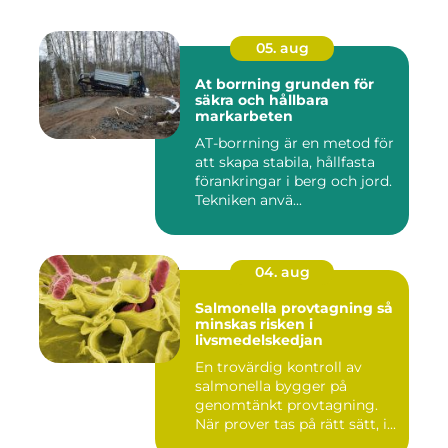
05. aug
At borrning grunden för
säkra och hållbara
markarbeten
AT-borrning är en metod för
att skapa stabila, hållfasta
förankringar i berg och jord.
Tekniken anvä...
04. aug
Salmonella provtagning så
minskas risken i
livsmedelskedjan
En trovärdig kontroll av
salmonella bygger på
genomtänkt provtagning.
När prover tas på rätt sätt, i...