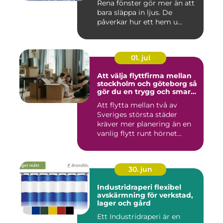
Rena fönster gör mer än att
bara släppa in ljus. De
påverkar hur ett hem u...
01. jul
Att välja flyttfirma mellan
stockholm och göteborg så
gör du en trygg och smart
flytt
Att flytta mellan två av
Sveriges största städer
kräver mer planering än en
vanlig flytt runt hörnet...
30. jun
Industridraperi flexibel
avskärmning för verkstad,
lager och gård
Ett Industridraperi är en