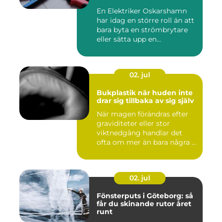
En Elektriker Oskarshamn
har idag en större roll än att
bara byta en strömbrytare
eller sätta upp en...
02. jul
Bukplastik när huden inte
drar sig tillbaka av sig själv
När magen förändras efter
graviditeter eller stor
viktnedgång handlar det
ofta om mer än bara några ...
02. jul
Fönsterputs i Göteborg: så
får du skinande rutor året
runt