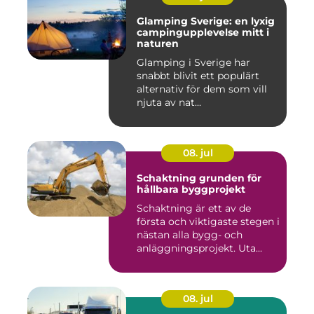
Glamping Sverige: en lyxig
campingupplevelse mitt i
naturen
Glamping i Sverige har
snabbt blivit ett populärt
alternativ för dem som vill
njuta av nat...
08. jul
Schaktning grunden för
hållbara byggprojekt
Schaktning är ett av de
första och viktigaste stegen i
nästan alla bygg- och
anläggningsprojekt. Uta...
08. jul