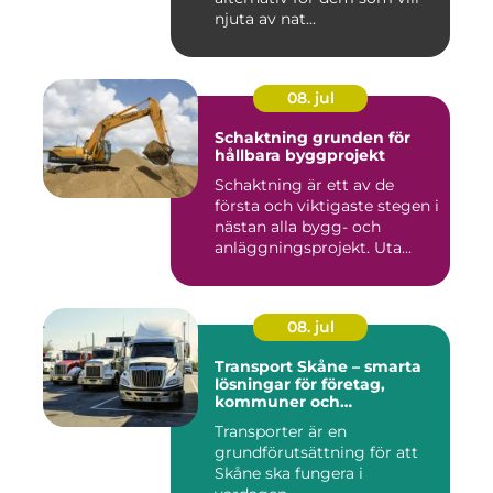
njuta av nat...
08. jul
Schaktning grunden för
hållbara byggprojekt
Schaktning är ett av de
första och viktigaste stegen i
nästan alla bygg- och
anläggningsprojekt. Uta...
08. jul
Transport Skåne – smarta
lösningar för företag,
kommuner och
privatpersoner
Transporter är en
grundförutsättning för att
Skåne ska fungera i