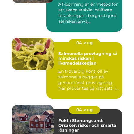
AT-borrning är en metod för
att skapa stabila, hållfasta
förankringar i berg och jord.
Tekniken anvä...
04. aug
Salmonella provtagning så
minskas risken i
livsmedelskedjan
En trovärdig kontroll av
salmonella bygger på
genomtänkt provtagning.
När prover tas på rätt sätt, i...
04. aug
Fukt i Stenungsund:
Orsaker, risker och smarta
lösningar