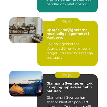
handlar om relationspro...
09. jul
Upptäck möjligheterna
med lediga lägenheter i
Vaggeryd
Lediga lägenheter i
Vaggeryd är en term som
fångar intresset hos många
bostads...
08. jul
Glamping Sverige: en lyxig
campingupplevelse mitt i
naturen
Glamping i Sverige har
snabbt blivit ett populärt
alternativ för dem som vill