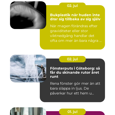
02. jul
Bukplastik när huden inte
drar sig tillbaka av sig själv
När magen förändras efter
graviditeter eller stor
viktnedgång handlar det
ofta om mer än bara några ...
02. jul
Fönsterputs i Göteborg: så
får du skinande rutor året
runt
Rena fönster gör mer än att
bara släppa in ljus. De
påverkar hur ett hem u...
01. jul