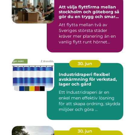
Att välja flyttfirma mellan
stockholm och göteborg så
gör du en trygg och smart
flytt
Att flytta mellan två av
Sveriges största städer
kräver mer planering än en
vanlig flytt runt hörnet...
30. jun
Industridraperi flexibel
avskärmning för verkstad,
lager och gård
Ett Industridraperi är en
enkel men effektiv lösning
för att skapa ordning, skydda
miljöer och göra ...
30. jun