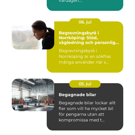
vardagen....
06. jul
Begravningsbyrå i
Norrköping: Stöd,
vägledning och personliga
avsked
Begravningsbyrå i
Norrköping är en sökfras
många använder när s...
05. jul
Begagnade bilar
Begagnade bilar lockar allt
fler som vill ha mycket bil
för pengarna utan att
kompromissa med t...