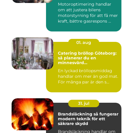
körning
Motoroptimering handlar
om att justera bilens
motorstyrning för att få mer
kraft, bättre gasrespons ...
01. aug
Catering bröllop Göteborg:
så planerar du en
minnesvärd
bröllopsmiddag
En lyckad bröllopsmiddag
handlar om mer än god mat.
För många par är den s...
31. jul
Brandsläckning så fungerar
modern teknik för ett
säkrare skydd
Brandsläckning handlar om