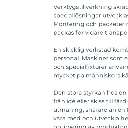
Verktygstillverkning skr
speciallösningar utveckla
Montering och packeterin
packas för vidare transpor
En skicklig verkstad ko
personal. Maskiner som e
och specialfixturer använ
mycket på människors käns
Den stora styrkan hos en
från idé eller skiss till
utmaning, snarare än en f
vara med och utveckla hel
optimering av produktio