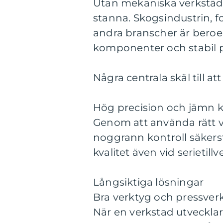
Utan mekaniska verkstäder
stanna. Skogsindustrin, 
andra branscher är beroe
komponenter och stabil p
Några centrala skäl till at
Hög precision och jämn kv
Genom att använda rätt v
noggrann kontroll säkerst
kvalitet även vid serietil
Långsiktiga lösningar
Bra verktyg och pressverk
När en verkstad utveckla