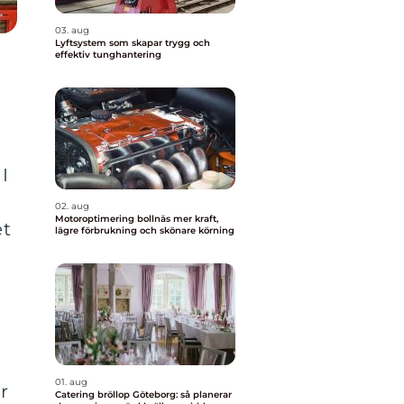
03. aug
Lyftsystem som skapar trygg och
effektiv tunghantering
I
02. aug
Motoroptimering bollnäs mer kraft,
et
lägre förbrukning och skönare körning
01. aug
r
Catering bröllop Göteborg: så planerar