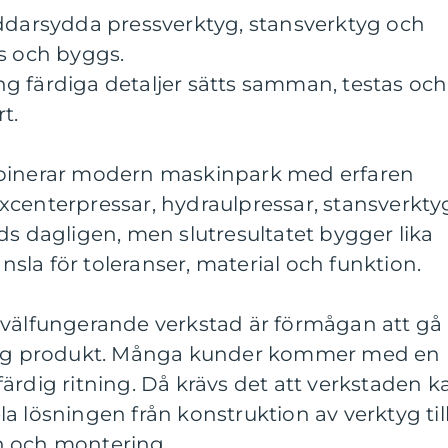
äddarsydda pressverktyg, stansverktyg och
s och byggs.
g färdiga detaljer sätts samman, testas och
t.
mbinerar modern maskinpark med erfaren
xcenterpressar, hydraulpressar, stansverkty
ds dagligen, men slutresultatet bygger lika
la för toleranser, material och funktion.
 välfungerande verkstad är förmågan att gå
 färdig produkt. Många kunder kommer med en
ärdig ritning. Då krävs det att verkstaden k
a lösningen från konstruktion av verktyg til
n och montering.