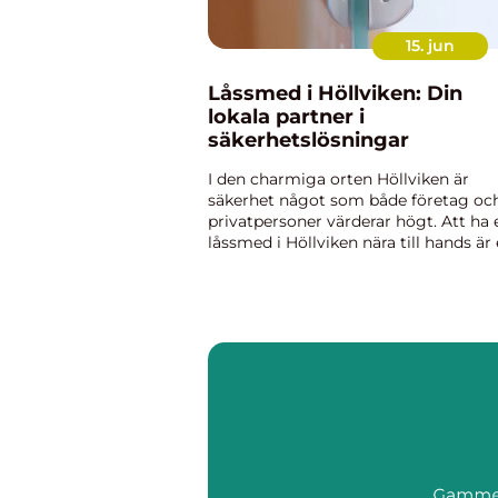
15. jun
Låssmed i Höllviken: Din
lokala partner i
säkerhetslösningar
I den charmiga orten Höllviken är
säkerhet något som både företag oc
privatpersoner värderar högt. Att ha 
låssmed i Höllviken nära till hands är
trygghet i sig, och handlar om myck..