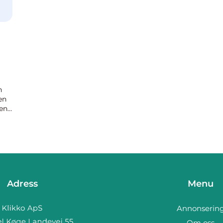
h
en
 en
.
Adress
Menu
Annonserin
Om oss