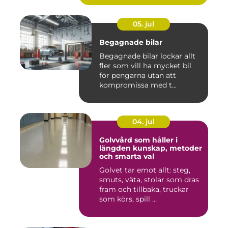
05. jul
Begagnade bilar
Begagnade bilar lockar allt
fler som vill ha mycket bil
för pengarna utan att
kompromissa med t...
04. jul
Golvvård som håller i
längden kunskap, metoder
och smarta val
Golvet tar emot allt: steg,
smuts, väta, stolar som dras
fram och tillbaka, truckar
som körs, spill ...