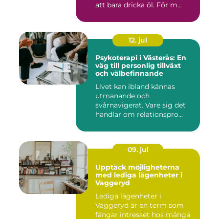
att bara dricka öl. För m...
12. jul
Psykoterapi i Västerås: En
väg till personlig tillväxt
och välbefinnande
Livet kan ibland kännas
utmanande och
svårnavigerat. Vare sig det
handlar om relationspro...
09. jul
Upptäck möjligheterna
med lediga lägenheter i
Vaggeryd
Lediga lägenheter i
Vaggeryd är en term som
fångar intresset hos många