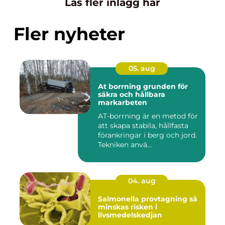
Läs fler inlägg här
Fler nyheter
05. aug
At borrning grunden för
säkra och hållbara
markarbeten
AT-borrning är en metod för
att skapa stabila, hållfasta
förankringar i berg och jord.
Tekniken anvä...
04. aug
Salmonella provtagning så
minskas risken i
livsmedelskedjan