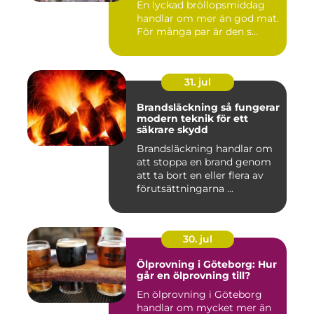
En lyckad bröllopsmiddag
handlar om mer än god mat.
För många par är den s...
31. jul
Brandsläckning så fungerar
modern teknik för ett
säkrare skydd
Brandsläckning handlar om
att stoppa en brand genom
att ta bort en eller flera av
förutsättningarna ...
30. jul
Ölprovning i Göteborg: Hur
går en ölprovning till?
En ölprovning i Göteborg
handlar om mycket mer än