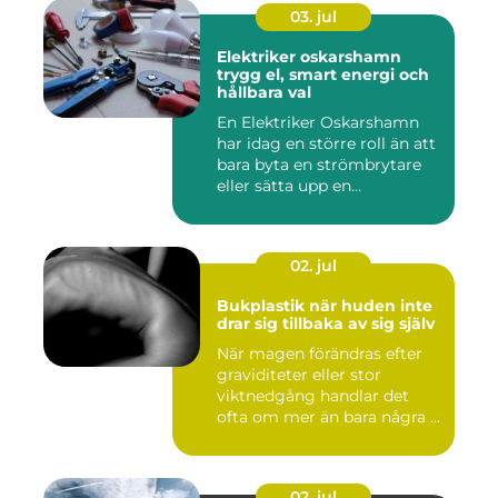
03. jul
Elektriker oskarshamn
trygg el, smart energi och
hållbara val
En Elektriker Oskarshamn
har idag en större roll än att
bara byta en strömbrytare
eller sätta upp en...
02. jul
Bukplastik när huden inte
drar sig tillbaka av sig själv
När magen förändras efter
graviditeter eller stor
viktnedgång handlar det
ofta om mer än bara några ...
02. jul