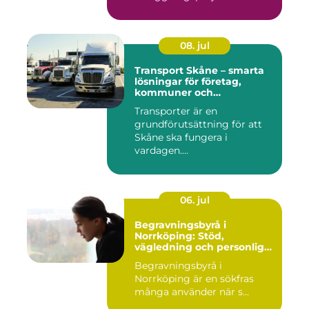
08. jul
Transport Skåne – smarta
lösningar för företag,
kommuner och
privatpersoner
Transporter är en
grundförutsättning för att
Skåne ska fungera i
vardagen....
06. jul
Begravningsbyrå i
Norrköping: Stöd,
vägledning och personliga
avsked
Begravningsbyrå i
Norrköping är en sökfras
många använder när s...