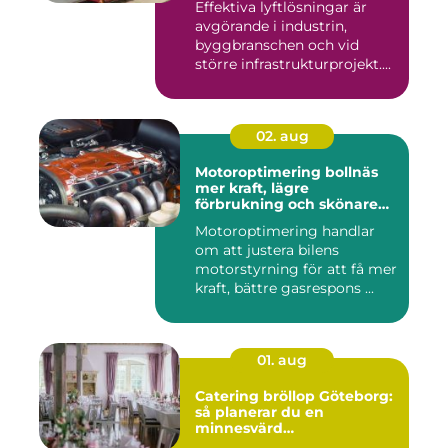
Effektiva lyftlösningar är
avgörande i industrin,
byggbranschen och vid
större infrastrukturprojekt....
02. aug
Motoroptimering bollnäs
mer kraft, lägre
förbrukning och skönare
körning
Motoroptimering handlar
om att justera bilens
motorstyrning för att få mer
kraft, bättre gasrespons ...
01. aug
Catering bröllop Göteborg:
så planerar du en
minnesvärd
bröllopsmiddag