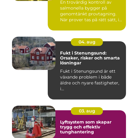
En trovärdig kontroll av
salmonella bygger på
genomtänkt provtagning.
När prover tas på rätt sätt, i...
04. aug
Fukt i Stenungsund:
Orsaker, risker och smarta
lösningar
Fukt i Stenungsund är ett
växande problem i både
äldre och nyare fastigheter,
i...
03. aug
Lyftsystem som skapar
trygg och effektiv
tunghantering