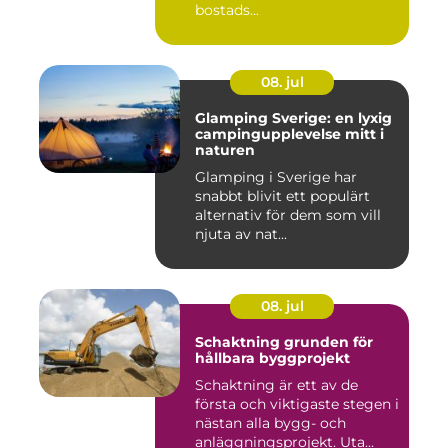
bostads...
08. jul
Glamping Sverige: en lyxig
campingupplevelse mitt i
naturen
Glamping i Sverige har
snabbt blivit ett populärt
alternativ för dem som vill
njuta av nat...
08. jul
Schaktning grunden för
hållbara byggprojekt
Schaktning är ett av de
första och viktigaste stegen i
nästan alla bygg- och
anläggningsprojekt. Uta...