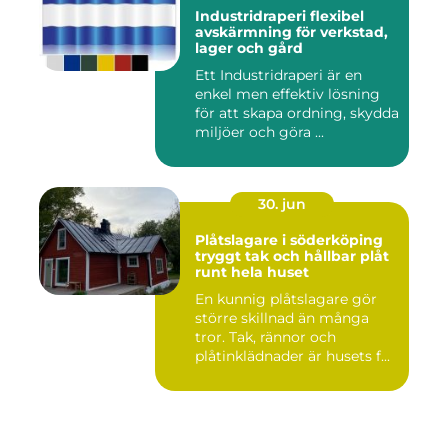
Industridraperi flexibel
avskärmning för verkstad,
lager och gård
Ett Industridraperi är en
enkel men effektiv lösning
för att skapa ordning, skydda
miljöer och göra ...
30. jun
Plåtslagare i söderköping
tryggt tak och hållbar plåt
runt hela huset
En kunnig plåtslagare gör
större skillnad än många
tror. Tak, rännor och
plåtinklädnader är husets f...