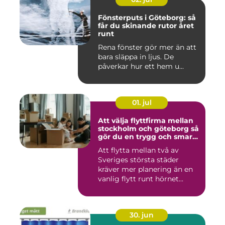
Fönsterputs i Göteborg: så
får du skinande rutor året
runt
Rena fönster gör mer än att
bara släppa in ljus. De
påverkar hur ett hem u...
01. jul
Att välja flyttfirma mellan
stockholm och göteborg så
gör du en trygg och smart
flytt
Att flytta mellan två av
Sveriges största städer
kräver mer planering än en
vanlig flytt runt hörnet...
30. jun