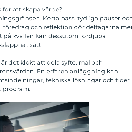
 för att skapa värde?
stningsgränsen. Korta pass, tydliga pauser oc
, föredrag och reflektion gör deltagarna me
tet på kvällen kan dessutom fördjupa
vslappnat sätt.
r det klokt att dela syfte, mål och
rensvärden. En erfaren anläggning kan
msindelningar, tekniska lösningar och tider
t program.