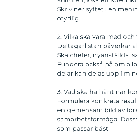
kulturen, lösa ett specifik
Skriv ner syftet i en meni
otydlig.
2. Vilka ska vara med och 
Deltagarlistan påverkar all
Ska chefer, nyanställda, 
Fundera också på om alla
delar kan delas upp i mi
3. Vad ska ha hänt när ko
Formulera konkreta result
en gemensam bild av föret
samarbetsförmåga. Dessa 
som passar bäst.