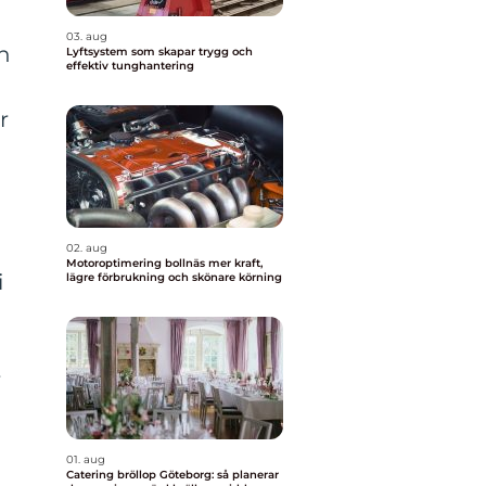
03. aug
n
Lyftsystem som skapar trygg och
effektiv tunghantering
r
02. aug
Motoroptimering bollnäs mer kraft,
i
lägre förbrukning och skönare körning
r
01. aug
Catering bröllop Göteborg: så planerar