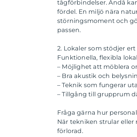
tågförbindelser. Ändå kan
fördel. En miljö nära natu
störningsmoment och gör
passen.
2. Lokaler som stödjer ert
Funktionella, flexibla loka
– Möjlighet att möblera o
– Bra akustik och belysni
– Teknik som fungerar utan
– Tillgång till grupprum 
Fråga gärna hur persona
När tekniken strular eller
förlorad.