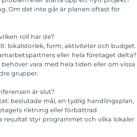
t problem eller starta upp ett nytt projekt?
ng. Om det inte går är planen oftast för
vilken roll har de?
t: lokalstorlek, form, aktiviteter och budget.
samarbetspartners eller hela företaget delta?
 behöver vara med hela tiden eller om vissa
ndre grupper.
nferensen är slut?
at: beslutade mål, en tydlig handlingsplan,
agets riktning eller förbättrad
resultat styr programmet och vilka lokaler