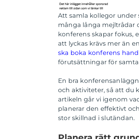
Att samla kollegor unde
många långa mejltrådar 
konferens skapar fokus, 
att lyckas krävs mer än e
ska boka konferens hand
förutsättningar för samtal
En bra konferensanläggning
och aktiviteter, så att du 
artikeln går vi igenom v
planerar den effektivt oc
stor skillnad i slutändan.
Planera rätt grun