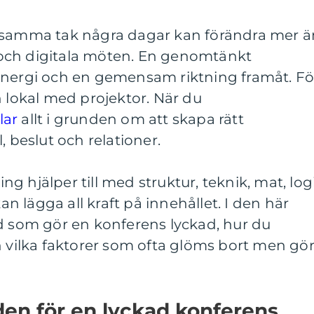
r samma tak några dagar kan förändra mer ä
och digitala möten. En genomtänkt
energi och en gemensam riktning framåt. Fö
n lokal med projektor. När du
lar
allt i grunden om att skapa rätt
, beslut och relationer.
 hjälper till med struktur, teknik, mat, log
kan lägga all kraft på innehållet. I den här
ad som gör en konferens lyckad, hur du
h vilka faktorer som ofta glöms bort men gö
den för en lyckad konferens