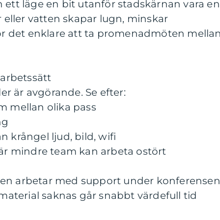
 ett läge en bit utanför stadskärnan vara en
r eller vatten skapar lugn, minskar
 det enklare att ta promenadmöten mella
 arbetssätt
ler är avgörande. Se efter:
m mellan olika pass
ng
 krångel ljud, bild, wifi
där mindre team kan arbeta ostört
len arbetar med support under konferensen
 material saknas går snabbt värdefull tid