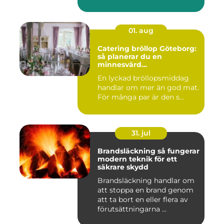
01. aug
Catering bröllop Göteborg:
så planerar du en
minnesvärd
bröllopsmiddag
En lyckad bröllopsmiddag
handlar om mer än god mat.
För många par är den s...
31. jul
Brandsläckning så fungerar
modern teknik för ett
säkrare skydd
Brandsläckning handlar om
att stoppa en brand genom
att ta bort en eller flera av
förutsättningarna ...