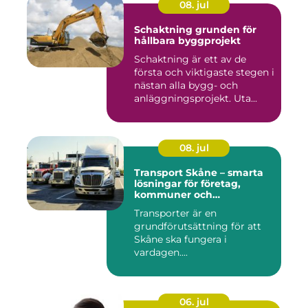
08. jul
Schaktning grunden för
hållbara byggprojekt
Schaktning är ett av de
första och viktigaste stegen i
nästan alla bygg- och
anläggningsprojekt. Uta...
08. jul
Transport Skåne – smarta
lösningar för företag,
kommuner och
privatpersoner
Transporter är en
grundförutsättning för att
Skåne ska fungera i
vardagen....
06. jul