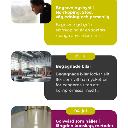
Begravningsbyrå i
Norrköping: Stöd,
vägledning och personliga
avsked
Begravningsbyrå i
Norrköping är en sökfras
många använder när s...
05. jul
Begagnade bilar
Begagnade bilar lockar allt
fler som vill ha mycket bil
för pengarna utan att
kompromissa med t...
04. jul
Golvvård som håller i
längden kunskap, metoder