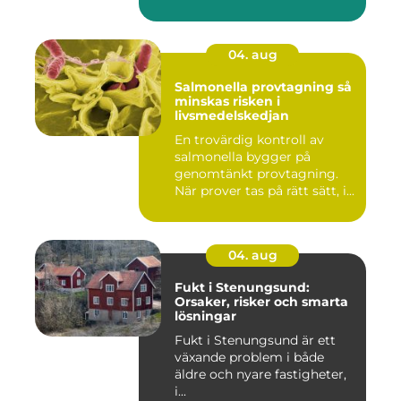
04. aug
Salmonella provtagning så
minskas risken i
livsmedelskedjan
En trovärdig kontroll av
salmonella bygger på
genomtänkt provtagning.
När prover tas på rätt sätt, i...
04. aug
Fukt i Stenungsund:
Orsaker, risker och smarta
lösningar
Fukt i Stenungsund är ett
växande problem i både
äldre och nyare fastigheter,
i...