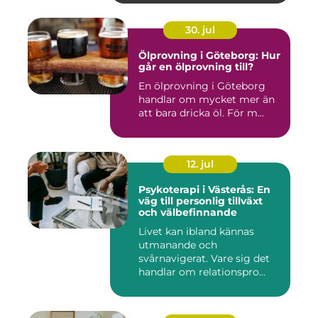
30. jul
Ölprovning i Göteborg: Hur
går en ölprovning till?
En ölprovning i Göteborg
handlar om mycket mer än
att bara dricka öl. För m...
12. jul
Psykoterapi i Västerås: En
väg till personlig tillväxt
och välbefinnande
Livet kan ibland kännas
utmanande och
svårnavigerat. Vare sig det
handlar om relationspro...