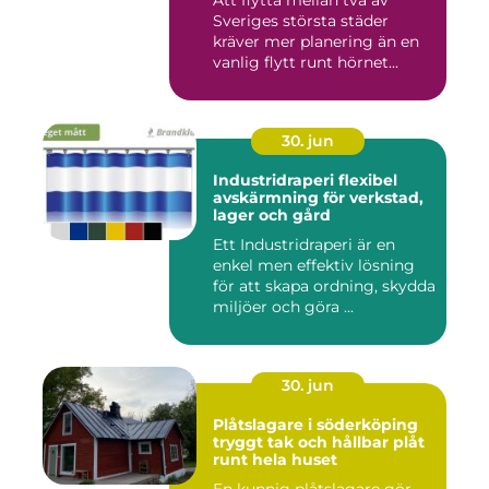
Att flytta mellan två av
Sveriges största städer
kräver mer planering än en
vanlig flytt runt hörnet...
30. jun
Industridraperi flexibel
avskärmning för verkstad,
lager och gård
Ett Industridraperi är en
enkel men effektiv lösning
för att skapa ordning, skydda
miljöer och göra ...
30. jun
Plåtslagare i söderköping
tryggt tak och hållbar plåt
runt hela huset