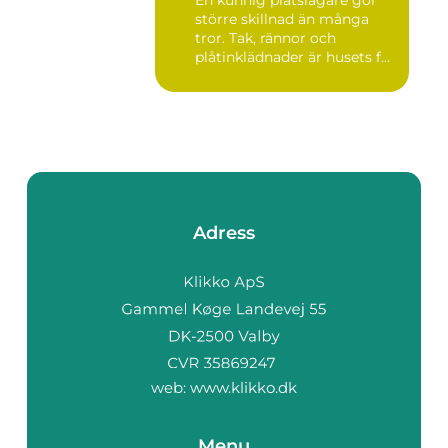
En kunnig plåtslagare gör
större skillnad än många
tror. Tak, rännor och
plåtinklädnader är husets f...
Adress
web:
www.klikko.dk
Menu