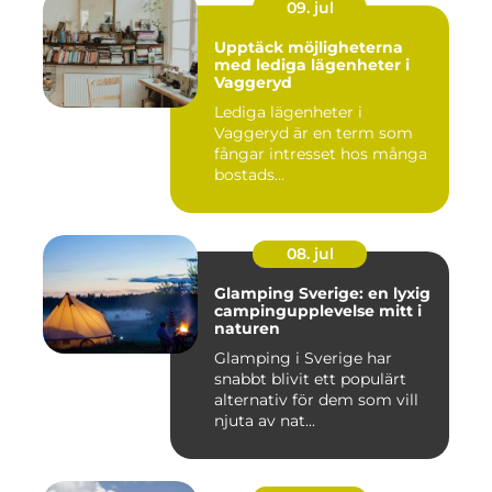
09. jul
Upptäck möjligheterna
med lediga lägenheter i
Vaggeryd
Lediga lägenheter i
Vaggeryd är en term som
fångar intresset hos många
bostads...
08. jul
Glamping Sverige: en lyxig
campingupplevelse mitt i
naturen
Glamping i Sverige har
snabbt blivit ett populärt
alternativ för dem som vill
njuta av nat...