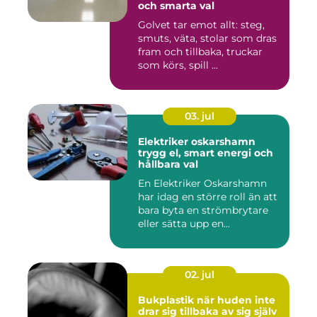
och smarta val
Golvet tar emot allt: steg,
smuts, väta, stolar som dras
fram och tillbaka, truckar
som körs, spill ...
03. jul
Elektriker oskarshamn
trygg el, smart energi och
hållbara val
En Elektriker Oskarshamn
har idag en större roll än att
bara byta en strömbrytare
eller sätta upp en...
02. jul
Bukplastik när huden inte
drar sig tillbaka av sig själv