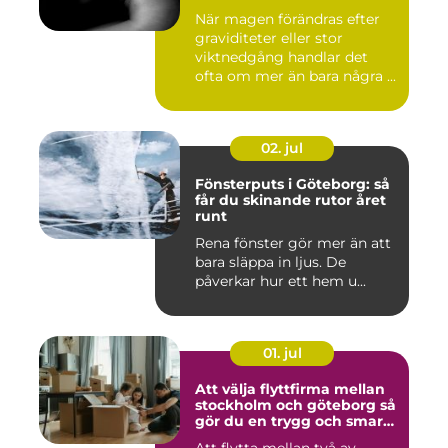
När magen förändras efter
graviditeter eller stor
viktnedgång handlar det
ofta om mer än bara några ...
02. jul
Fönsterputs i Göteborg: så
får du skinande rutor året
runt
Rena fönster gör mer än att
bara släppa in ljus. De
påverkar hur ett hem u...
01. jul
Att välja flyttfirma mellan
stockholm och göteborg så
gör du en trygg och smart
flytt