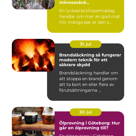
minnesvärd
bröllopsmiddag
En lyckad bröllopsmiddag
handlar om mer än god mat.
För många par är den s...
31. jul
Brandsläckning så fungerar
modern teknik för ett
säkrare skydd
Brandsläckning handlar om
att stoppa en brand genom
att ta bort en eller flera av
förutsättningarna ...
30. jul
Ölprovning i Göteborg: Hur
går en ölprovning till?
En ölprovning i Göteborg