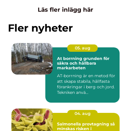
Läs fler inlägg här
Fler nyheter
05. aug
At borrning grunden för
säkra och hållbara
markarbeten
AT-borrning är en metod för
att skapa stabila, hållfasta
förankringar i berg och jord.
Tekniken anvä...
04. aug
Salmonella provtagning så
minskas risken i