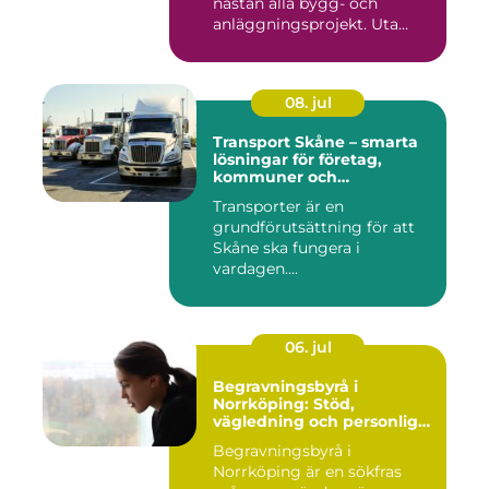
nästan alla bygg- och
anläggningsprojekt. Uta...
08. jul
Transport Skåne – smarta
lösningar för företag,
kommuner och
privatpersoner
Transporter är en
grundförutsättning för att
Skåne ska fungera i
vardagen....
06. jul
Begravningsbyrå i
Norrköping: Stöd,
vägledning och personliga
avsked
Begravningsbyrå i
Norrköping är en sökfras