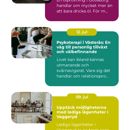
handlar om mycket mer än
att bara dricka öl. För m...
12. jul
Psykoterapi i Västerås: En
väg till personlig tillväxt
och välbefinnande
Livet kan ibland kännas
utmanande och
svårnavigerat. Vare sig det
handlar om relationspro...
09. jul
Upptäck möjligheterna
med lediga lägenheter i
Vaggeryd
Lediga lägenheter i
Vaggeryd är en term som