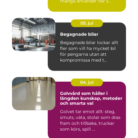
många använder när s...
05. jul
Begagnade bilar
Begagnade bilar lockar allt
fler som vill ha mycket bil
för pengarna utan att
kompromissa med t...
04. jul
Golvvård som håller i
längden kunskap, metoder
och smarta val
Golvet tar emot allt: steg,
smuts, väta, stolar som dras
fram och tillbaka, truckar
som körs, spill ...