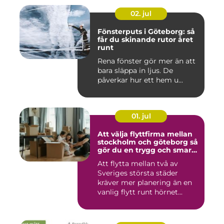
02. jul
Fönsterputs i Göteborg: så
får du skinande rutor året
runt
Rena fönster gör mer än att
bara släppa in ljus. De
påverkar hur ett hem u...
01. jul
Att välja flyttfirma mellan
stockholm och göteborg så
gör du en trygg och smart
flytt
Att flytta mellan två av
Sveriges största städer
kräver mer planering än en
vanlig flytt runt hörnet...