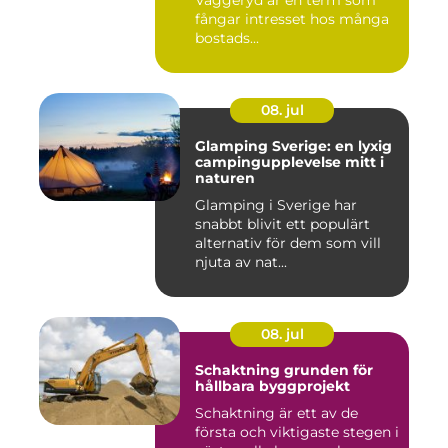
fångar intresset hos många
bostads...
08. jul
Glamping Sverige: en lyxig
campingupplevelse mitt i
naturen
Glamping i Sverige har
snabbt blivit ett populärt
alternativ för dem som vill
njuta av nat...
08. jul
Schaktning grunden för
hållbara byggprojekt
Schaktning är ett av de
första och viktigaste stegen i