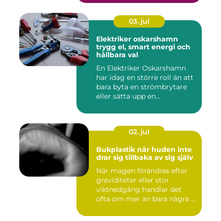
03. jul
Elektriker oskarshamn
trygg el, smart energi och
hållbara val
En Elektriker Oskarshamn
har idag en större roll än att
bara byta en strömbrytare
eller sätta upp en...
02. jul
Bukplastik när huden inte
drar sig tillbaka av sig själv
När magen förändras efter
graviditeter eller stor
viktnedgång handlar det
ofta om mer än bara några ...