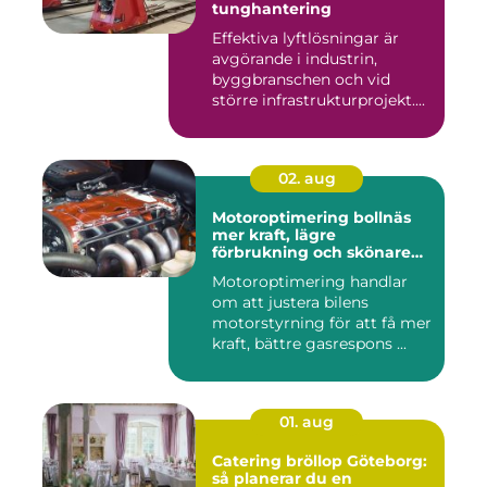
tunghantering
Effektiva lyftlösningar är
avgörande i industrin,
byggbranschen och vid
större infrastrukturprojekt....
02. aug
Motoroptimering bollnäs
mer kraft, lägre
förbrukning och skönare
körning
Motoroptimering handlar
om att justera bilens
motorstyrning för att få mer
kraft, bättre gasrespons ...
01. aug
Catering bröllop Göteborg:
så planerar du en