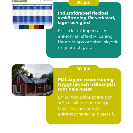
30. jun
Industridraperi flexibel
avskärmning för verkstad,
lager och gård
Ett Industridraperi är en
enkel men effektiv lösning
för att skapa ordning, skydda
miljöer och göra ...
30. jun
Plåtslagare i söderköping
tryggt tak och hållbar plåt
runt hela huset
En kunnig plåtslagare gör
större skillnad än många
tror. Tak, rännor och
plåtinklädnader är husets f...