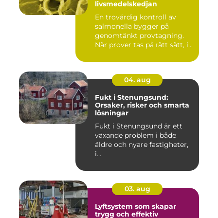
livsmedelskedjan
En trovärdig kontroll av
salmonella bygger på
genomtänkt provtagning.
När prover tas på rätt sätt, i...
04. aug
Fukt i Stenungsund:
Orsaker, risker och smarta
lösningar
Fukt i Stenungsund är ett
växande problem i både
äldre och nyare fastigheter,
i...
03. aug
Lyftsystem som skapar
trygg och effektiv