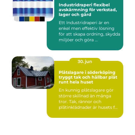
Industridraperi flexibel
avskärmning för verkstad,
lager och gård
Ett Industridraperi är en
enkel men effektiv lösning
för att skapa ordning, skydda
miljöer och göra ...
30. jun
Plåtslagare i söderköping
tryggt tak och hållbar plåt
runt hela huset
En kunnig plåtslagare gör
större skillnad än många
tror. Tak, rännor och
plåtinklädnader är husets f...