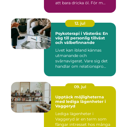
att bara dricka öl. För m...
12. jul
Psykoterapi i Västerås: En
väg till personlig tillväxt
och välbefinnande
Livet kan ibland kännas
utmanande och
svårnavigerat. Vare sig det
handlar om relationspro...
09. jul
Upptäck möjligheterna
med lediga lägenheter i
Vaggeryd
Lediga lägenheter i
Vaggeryd är en term som
fångar intresset hos många