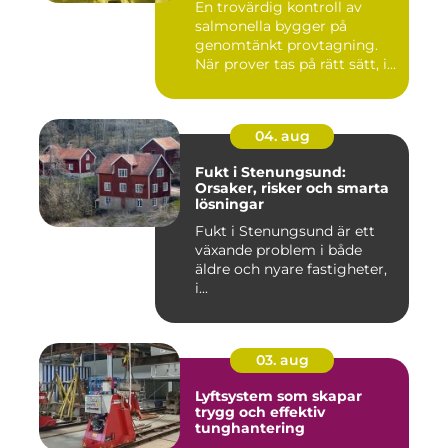
En trovärdig kontroll av
salmonella bygger på
genomtänkt provtagning.
När prover tas på rätt sätt, i...
04. aug
Fukt i Stenungsund:
Orsaker, risker och smarta
lösningar
Fukt i Stenungsund är ett
växande problem i både
äldre och nyare fastigheter,
i...
03. aug
Lyftsystem som skapar
trygg och effektiv
tunghantering