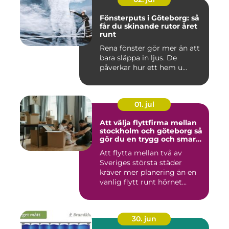
Fönsterputs i Göteborg: så
får du skinande rutor året
runt
Rena fönster gör mer än att
bara släppa in ljus. De
påverkar hur ett hem u...
01. jul
Att välja flyttfirma mellan
stockholm och göteborg så
gör du en trygg och smart
flytt
Att flytta mellan två av
Sveriges största städer
kräver mer planering än en
vanlig flytt runt hörnet...
30. jun