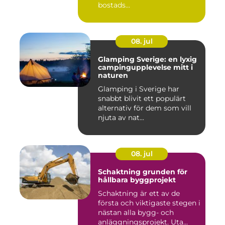
bostads...
08. jul
Glamping Sverige: en lyxig
campingupplevelse mitt i
naturen
Glamping i Sverige har
snabbt blivit ett populärt
alternativ för dem som vill
njuta av nat...
08. jul
Schaktning grunden för
hållbara byggprojekt
Schaktning är ett av de
första och viktigaste stegen i
nästan alla bygg- och
anläggningsprojekt. Uta...