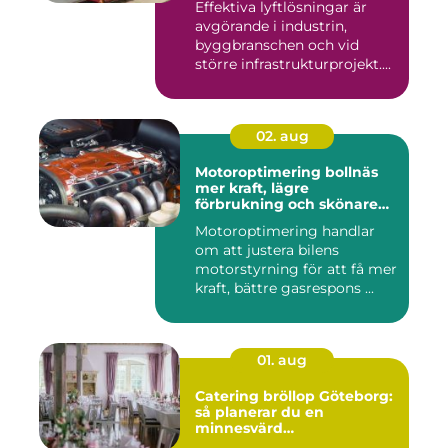
Effektiva lyftlösningar är
avgörande i industrin,
byggbranschen och vid
större infrastrukturprojekt....
02. aug
Motoroptimering bollnäs
mer kraft, lägre
förbrukning och skönare
körning
Motoroptimering handlar
om att justera bilens
motorstyrning för att få mer
kraft, bättre gasrespons ...
01. aug
Catering bröllop Göteborg:
så planerar du en
minnesvärd
bröllopsmiddag