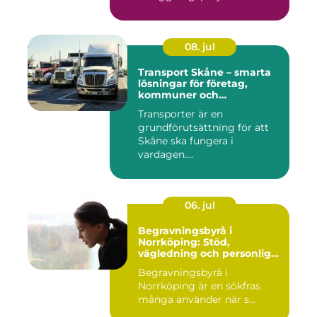
08. jul
Transport Skåne – smarta
lösningar för företag,
kommuner och
privatpersoner
Transporter är en
grundförutsättning för att
Skåne ska fungera i
vardagen....
06. jul
Begravningsbyrå i
Norrköping: Stöd,
vägledning och personliga
avsked
Begravningsbyrå i
Norrköping är en sökfras
många använder när s...