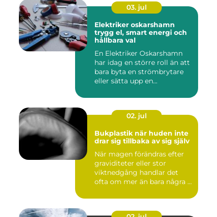
03. jul
Elektriker oskarshamn
trygg el, smart energi och
hållbara val
En Elektriker Oskarshamn
har idag en större roll än att
bara byta en strömbrytare
eller sätta upp en...
02. jul
Bukplastik när huden inte
drar sig tillbaka av sig själv
När magen förändras efter
graviditeter eller stor
viktnedgång handlar det
ofta om mer än bara några ...
02. jul