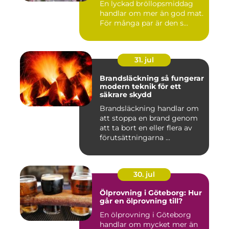
En lyckad bröllopsmiddag
handlar om mer än god mat.
För många par är den s...
31. jul
Brandsläckning så fungerar
modern teknik för ett
säkrare skydd
Brandsläckning handlar om
att stoppa en brand genom
att ta bort en eller flera av
förutsättningarna ...
30. jul
Ölprovning i Göteborg: Hur
går en ölprovning till?
En ölprovning i Göteborg
handlar om mycket mer än