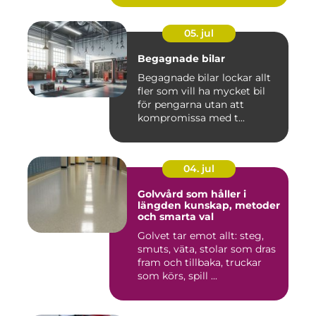
05. jul
Begagnade bilar
Begagnade bilar lockar allt
fler som vill ha mycket bil
för pengarna utan att
kompromissa med t...
04. jul
Golvvård som håller i
längden kunskap, metoder
och smarta val
Golvet tar emot allt: steg,
smuts, väta, stolar som dras
fram och tillbaka, truckar
som körs, spill ...