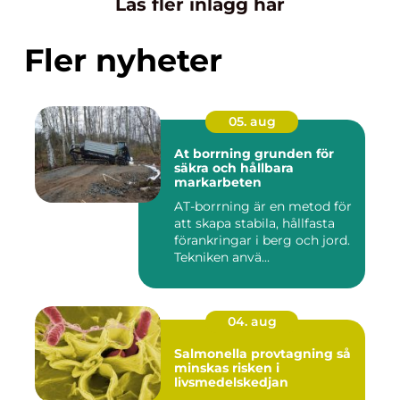
Läs fler inlägg här
Fler nyheter
05. aug
At borrning grunden för
säkra och hållbara
markarbeten
AT-borrning är en metod för
att skapa stabila, hållfasta
förankringar i berg och jord.
Tekniken anvä...
04. aug
Salmonella provtagning så
minskas risken i
livsmedelskedjan