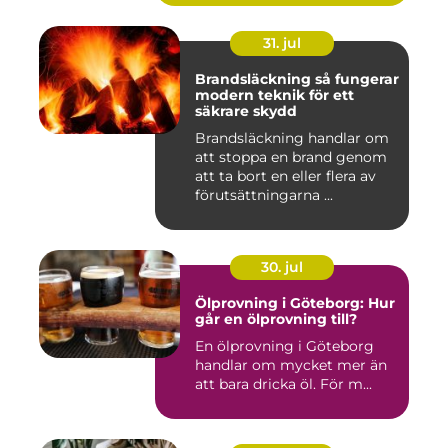
31. jul
Brandsläckning så fungerar
modern teknik för ett
säkrare skydd
Brandsläckning handlar om
att stoppa en brand genom
att ta bort en eller flera av
förutsättningarna ...
30. jul
Ölprovning i Göteborg: Hur
går en ölprovning till?
En ölprovning i Göteborg
handlar om mycket mer än
att bara dricka öl. För m...