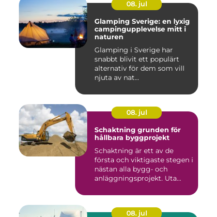
08. jul
Glamping Sverige: en lyxig
campingupplevelse mitt i
naturen
Glamping i Sverige har
snabbt blivit ett populärt
alternativ för dem som vill
njuta av nat...
08. jul
Schaktning grunden för
hållbara byggprojekt
Schaktning är ett av de
första och viktigaste stegen i
nästan alla bygg- och
anläggningsprojekt. Uta...
08. jul