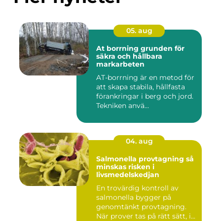
05. aug
At borrning grunden för
säkra och hållbara
markarbeten
AT-borrning är en metod för
att skapa stabila, hållfasta
förankringar i berg och jord.
Tekniken anvä...
04. aug
Salmonella provtagning så
minskas risken i
livsmedelskedjan
En trovärdig kontroll av
salmonella bygger på
genomtänkt provtagning.
När prover tas på rätt sätt, i...