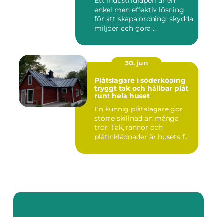
Ett Industridraperi är en
enkel men effektiv lösning
för att skapa ordning, skydda
miljöer och göra ...
30. jun
Plåtslagare i söderköping
tryggt tak och hållbar plåt
runt hela huset
En kunnig plåtslagare gör
större skillnad än många
tror. Tak, rännor och
plåtinklädnader är husets f...