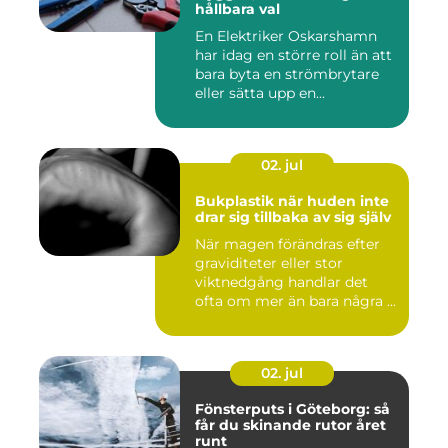
hållbara val
En Elektriker Oskarshamn
har idag en större roll än att
bara byta en strömbrytare
eller sätta upp en...
02. jul
Bukplastik när huden inte
drar sig tillbaka av sig själv
När magen förändras efter
graviditeter eller stor
viktnedgång handlar det
ofta om mer än bara några ...
02. jul
Fönsterputs i Göteborg: så
får du skinande rutor året
runt