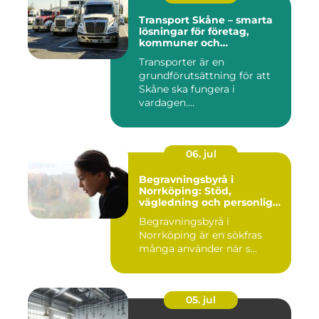
Transport Skåne – smarta
lösningar för företag,
kommuner och
privatpersoner
Transporter är en
grundförutsättning för att
Skåne ska fungera i
vardagen....
06. jul
Begravningsbyrå i
Norrköping: Stöd,
vägledning och personliga
avsked
Begravningsbyrå i
Norrköping är en sökfras
många använder när s...
05. jul