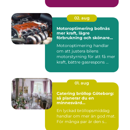
02. aug
Motoroptimering bollnäs
mer kraft, lägre
förbrukning och skönare
körning
Motoroptimering handlar
om att justera bilens
motorstyrning för att få mer
kraft, bättre gasrespons ...
01. aug
Catering bröllop Göteborg:
så planerar du en
minnesvärd
bröllopsmiddag
En lyckad bröllopsmiddag
handlar om mer än god mat.
För många par är den s...