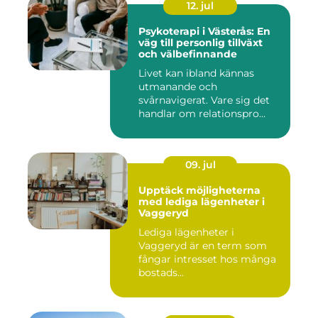
12. jul
Psykoterapi i Västerås: En
väg till personlig tillväxt
och välbefinnande
Livet kan ibland kännas
utmanande och
svårnavigerat. Vare sig det
handlar om relationspro...
09. jul
Upptäck möjligheterna
med lediga lägenheter i
Vaggeryd
Lediga lägenheter i
Vaggeryd är en term som
fångar intresset hos många
bostads...