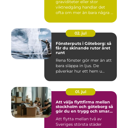
graviditeter eller stor
viktnedgång handlar det
ofta om mer än bara några ...
02. jul
Fönsterputs i Göteborg: så
får du skinande rutor året
runt
Rena fönster gör mer än att
bara släppa in ljus. De
påverkar hur ett hem u...
01. jul
Att välja flyttfirma mellan
stockholm och göteborg så
gör du en trygg och smart
flytt
Att flytta mellan två av
Sveriges största städer