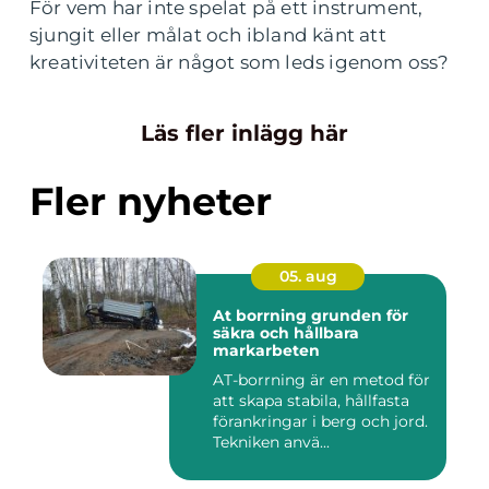
För vem har inte spelat på ett instrument,
sjungit eller målat och ibland känt att
kreativiteten är något som leds igenom oss?
Läs fler inlägg här
Fler nyheter
05. aug
At borrning grunden för
säkra och hållbara
markarbeten
AT-borrning är en metod för
att skapa stabila, hållfasta
förankringar i berg och jord.
Tekniken anvä...