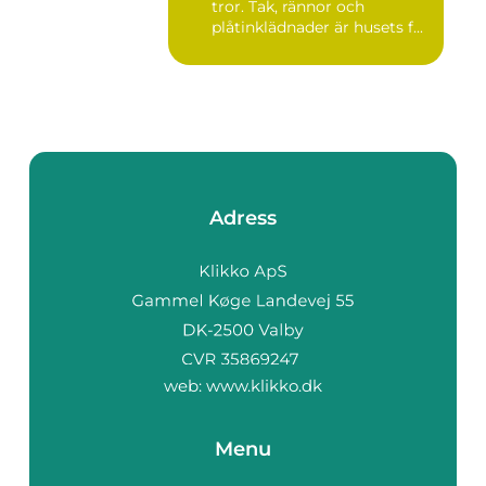
tror. Tak, rännor och
plåtinklädnader är husets f...
Adress
web:
www.klikko.dk
Menu