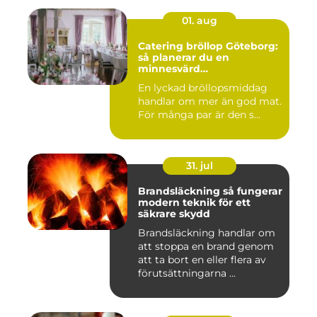
01. aug
Catering bröllop Göteborg:
så planerar du en
minnesvärd
bröllopsmiddag
En lyckad bröllopsmiddag
handlar om mer än god mat.
För många par är den s...
31. jul
Brandsläckning så fungerar
modern teknik för ett
säkrare skydd
Brandsläckning handlar om
att stoppa en brand genom
att ta bort en eller flera av
förutsättningarna ...