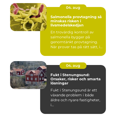
04. aug
Salmonella provtagning så
minskas risken i
livsmedelskedjan
En trovärdig kontroll av
salmonella bygger på
genomtänkt provtagning.
När prover tas på rätt sätt, i...
04. aug
Fukt i Stenungsund:
Orsaker, risker och smarta
lösningar
Fukt i Stenungsund är ett
växande problem i både
äldre och nyare fastigheter,
i...