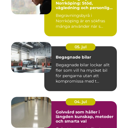
Norrköping: Stöd,
vägledning och personliga
avsked
Begravningsbyrå i
Norrköping är en sökfras
många använder när s...
05. jul
Begagnade bilar
Begagnade bilar lockar allt
fler som vill ha mycket bil
för pengarna utan att
kompromissa med t...
04. jul
Golvvård som håller i
längden kunskap, metoder
och smarta val