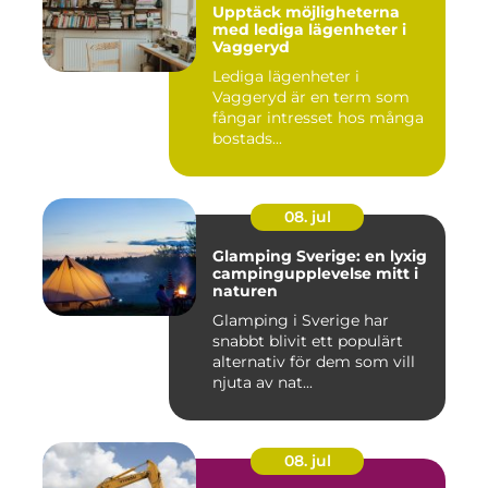
Upptäck möjligheterna
med lediga lägenheter i
Vaggeryd
Lediga lägenheter i
Vaggeryd är en term som
fångar intresset hos många
bostads...
08. jul
Glamping Sverige: en lyxig
campingupplevelse mitt i
naturen
Glamping i Sverige har
snabbt blivit ett populärt
alternativ för dem som vill
njuta av nat...
08. jul