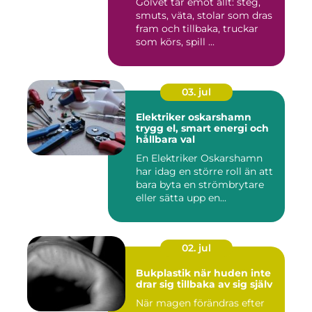
Golvet tar emot allt: steg,
smuts, väta, stolar som dras
fram och tillbaka, truckar
som körs, spill ...
03. jul
Elektriker oskarshamn
trygg el, smart energi och
hållbara val
En Elektriker Oskarshamn
har idag en större roll än att
bara byta en strömbrytare
eller sätta upp en...
02. jul
Bukplastik när huden inte
drar sig tillbaka av sig själv
När magen förändras efter