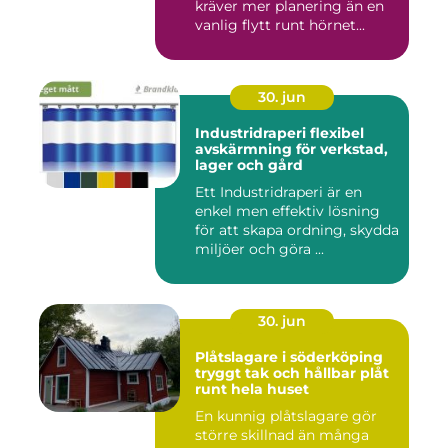
kräver mer planering än en
vanlig flytt runt hörnet...
30. jun
Industridraperi flexibel
avskärmning för verkstad,
lager och gård
Ett Industridraperi är en
enkel men effektiv lösning
för att skapa ordning, skydda
miljöer och göra ...
30. jun
Plåtslagare i söderköping
tryggt tak och hållbar plåt
runt hela huset
En kunnig plåtslagare gör
större skillnad än många