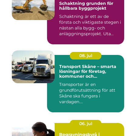
Schaktning grunden för
hållbara byggprojekt
Schaktning är ett av de
första och viktigaste stegen i
nästan alla bygg- och
anläggningsprojekt. Uta...
08. jul
Transport Skåne – smarta
lösningar för företag,
kommuner och
privatpersoner
Transporter är en
grundförutsättning för att
Skåne ska fungera i
vardagen....
06. jul
Begravningsbyrå i