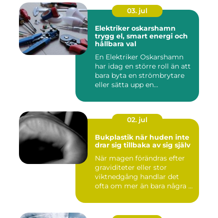
03. jul
Elektriker oskarshamn
trygg el, smart energi och
hållbara val
En Elektriker Oskarshamn
har idag en större roll än att
bara byta en strömbrytare
eller sätta upp en...
02. jul
Bukplastik när huden inte
drar sig tillbaka av sig själv
När magen förändras efter
graviditeter eller stor
viktnedgång handlar det
ofta om mer än bara några ...