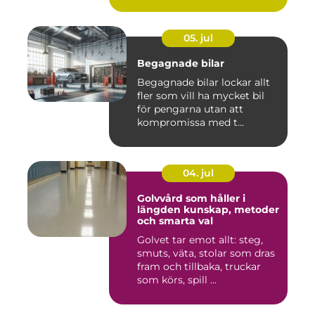
05. jul
Begagnade bilar
Begagnade bilar lockar allt
fler som vill ha mycket bil
för pengarna utan att
kompromissa med t...
04. jul
Golvvård som håller i
längden kunskap, metoder
och smarta val
Golvet tar emot allt: steg,
smuts, väta, stolar som dras
fram och tillbaka, truckar
som körs, spill ...