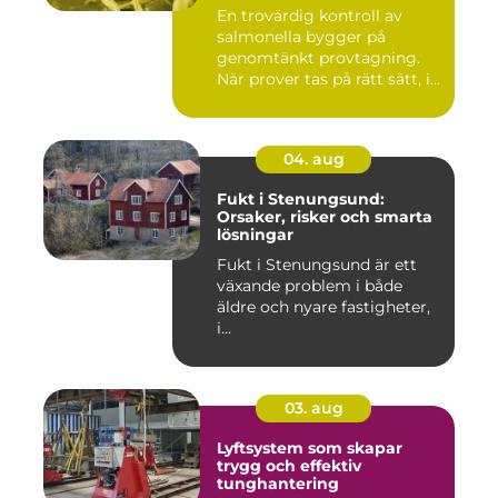
En trovärdig kontroll av
salmonella bygger på
genomtänkt provtagning.
När prover tas på rätt sätt, i...
04. aug
Fukt i Stenungsund:
Orsaker, risker och smarta
lösningar
Fukt i Stenungsund är ett
växande problem i både
äldre och nyare fastigheter,
i...
03. aug
Lyftsystem som skapar
trygg och effektiv
tunghantering