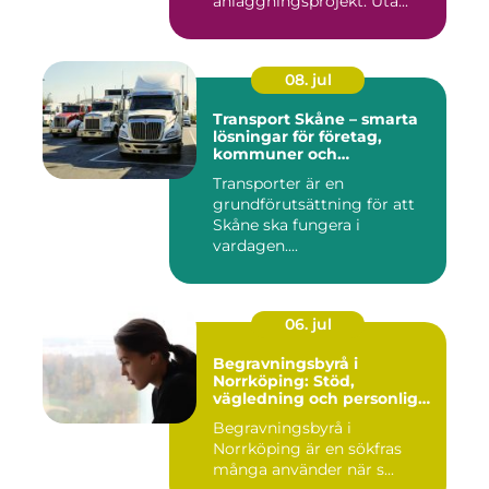
anläggningsprojekt. Uta...
08. jul
Transport Skåne – smarta
lösningar för företag,
kommuner och
privatpersoner
Transporter är en
grundförutsättning för att
Skåne ska fungera i
vardagen....
06. jul
Begravningsbyrå i
Norrköping: Stöd,
vägledning och personliga
avsked
Begravningsbyrå i
Norrköping är en sökfras
många använder när s...