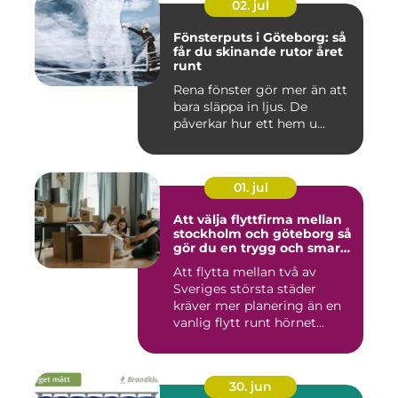
02. jul
Fönsterputs i Göteborg: så
får du skinande rutor året
runt
Rena fönster gör mer än att
bara släppa in ljus. De
påverkar hur ett hem u...
01. jul
Att välja flyttfirma mellan
stockholm och göteborg så
gör du en trygg och smart
flytt
Att flytta mellan två av
Sveriges största städer
kräver mer planering än en
vanlig flytt runt hörnet...
30. jun