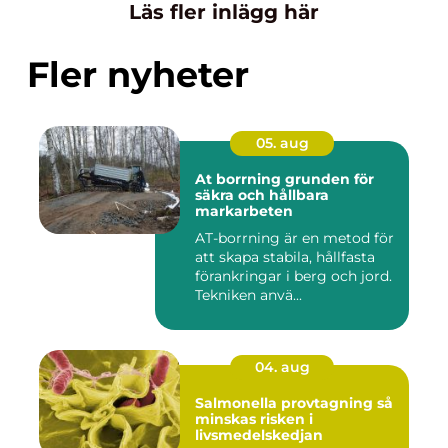
Läs fler inlägg här
Fler nyheter
05. aug
At borrning grunden för
säkra och hållbara
markarbeten
AT-borrning är en metod för
att skapa stabila, hållfasta
förankringar i berg och jord.
Tekniken anvä...
04. aug
Salmonella provtagning så
minskas risken i
livsmedelskedjan