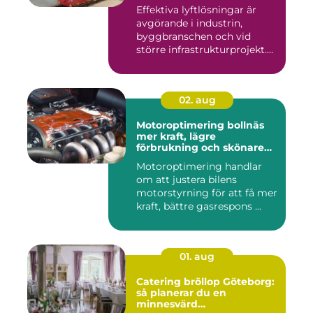
Effektiva lyftlösningar är
avgörande i industrin,
byggbranschen och vid
större infrastrukturprojekt....
02. aug
Motoroptimering bollnäs
mer kraft, lägre
förbrukning och skönare
körning
Motoroptimering handlar
om att justera bilens
motorstyrning för att få mer
kraft, bättre gasrespons ...
01. aug
Catering bröllop Göteborg:
så planerar du en
minnesvärd