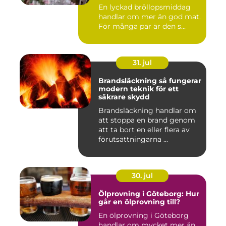
bröllopsmiddag
En lyckad bröllopsmiddag
handlar om mer än god mat.
För många par är den s...
31. jul
Brandsläckning så fungerar
modern teknik för ett
säkrare skydd
Brandsläckning handlar om
att stoppa en brand genom
att ta bort en eller flera av
förutsättningarna ...
30. jul
Ölprovning i Göteborg: Hur
går en ölprovning till?
En ölprovning i Göteborg
handlar om mycket mer än