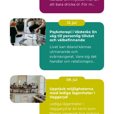
att bara dricka öl. För m...
12. jul
Psykoterapi i Västerås: En
väg till personlig tillväxt
och välbefinnande
Livet kan ibland kännas
utmanande och
svårnavigerat. Vare sig det
handlar om relationspro...
09. jul
Upptäck möjligheterna
med lediga lägenheter i
Vaggeryd
Lediga lägenheter i
Vaggeryd är en term som
fångar intresset hos många