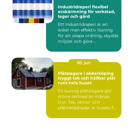
Industridraperi flexibel
avskärmning för verkstad,
lager och gård
Ett Industridraperi är en
enkel men effektiv lösning
för att skapa ordning, skydda
miljöer och göra ...
30. jun
Plåtslagare i söderköping
tryggt tak och hållbar plåt
runt hela huset
En kunnig plåtslagare gör
större skillnad än många
tror. Tak, rännor och
plåtinklädnader är husets f...