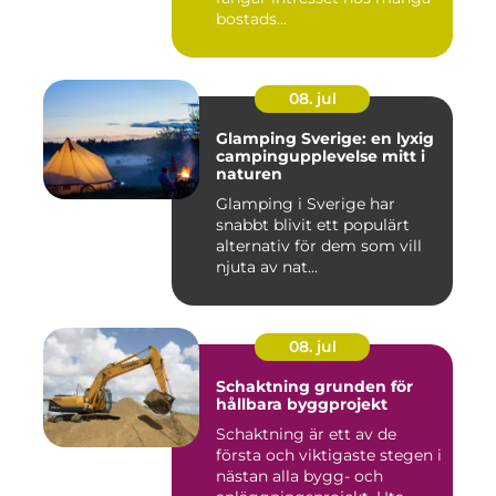
bostads...
08. jul
Glamping Sverige: en lyxig
campingupplevelse mitt i
naturen
Glamping i Sverige har
snabbt blivit ett populärt
alternativ för dem som vill
njuta av nat...
08. jul
Schaktning grunden för
hållbara byggprojekt
Schaktning är ett av de
första och viktigaste stegen i
nästan alla bygg- och