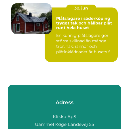
30. jun
Plåtslagare i söderköping
tryggt tak och hållbar plåt
runt hela huset
En kunnig plåtslagare gör
större skillnad än många
tror. Tak, rännor och
plåtinklädnader är husets f...
Adress