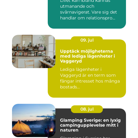
Livet kan ibland kännas
utmanande och
svårnavigerat. Vare sig det
handlar om relationspro...
09. jul
Upptäck möjligheterna
med lediga lägenheter i
Vaggeryd
Lediga lägenheter i
Vaggeryd är en term som
fångar intresset hos många
bostads...
08. jul
Glamping Sverige: en lyxig
campingupplevelse mitt i
naturen