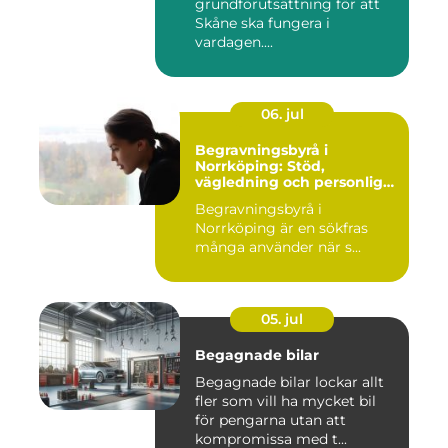
grundförutsättning för att
Skåne ska fungera i
vardagen....
06. jul
Begravningsbyrå i
Norrköping: Stöd,
vägledning och personliga
avsked
Begravningsbyrå i
Norrköping är en sökfras
många använder när s...
05. jul
Begagnade bilar
Begagnade bilar lockar allt
fler som vill ha mycket bil
för pengarna utan att
kompromissa med t...