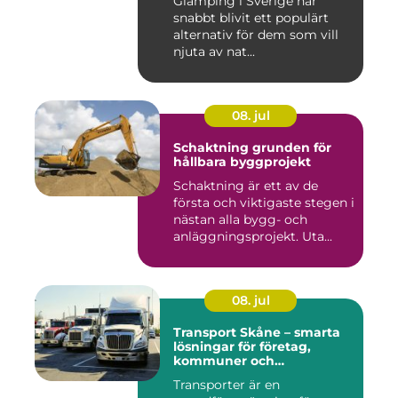
Glamping i Sverige har
snabbt blivit ett populärt
alternativ för dem som vill
njuta av nat...
08. jul
Schaktning grunden för
hållbara byggprojekt
Schaktning är ett av de
första och viktigaste stegen i
nästan alla bygg- och
anläggningsprojekt. Uta...
08. jul
Transport Skåne – smarta
lösningar för företag,
kommuner och
privatpersoner
Transporter är en