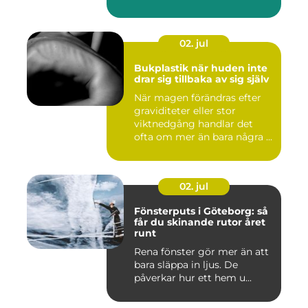
02. jul
Bukplastik när huden inte
drar sig tillbaka av sig själv
När magen förändras efter
graviditeter eller stor
viktnedgång handlar det
ofta om mer än bara några ...
02. jul
Fönsterputs i Göteborg: så
får du skinande rutor året
runt
Rena fönster gör mer än att
bara släppa in ljus. De
påverkar hur ett hem u...