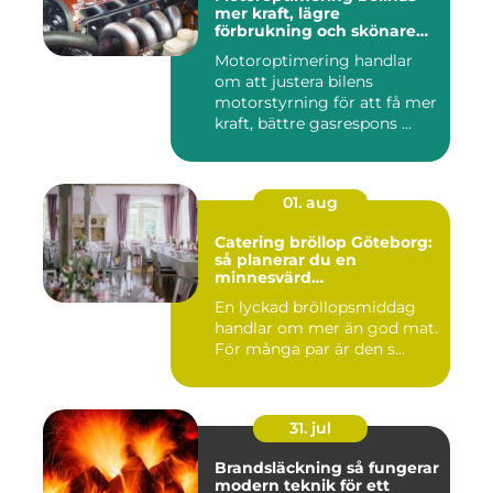
mer kraft, lägre
förbrukning och skönare
körning
Motoroptimering handlar
om att justera bilens
motorstyrning för att få mer
kraft, bättre gasrespons ...
01. aug
Catering bröllop Göteborg:
så planerar du en
minnesvärd
bröllopsmiddag
En lyckad bröllopsmiddag
handlar om mer än god mat.
För många par är den s...
31. jul
Brandsläckning så fungerar
modern teknik för ett