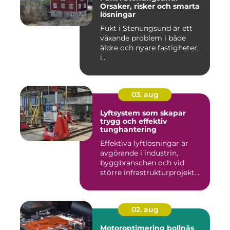
Orsaker, risker och smarta
lösningar
Fukt i Stenungsund är ett
växande problem i både
äldre och nyare fastigheter,
i...
03. aug
Lyftsystem som skapar
trygg och effektiv
tunghantering
Effektiva lyftlösningar är
avgörande i industrin,
byggbranschen och vid
större infrastrukturprojekt....
02. aug
Motoroptimering bollnäs