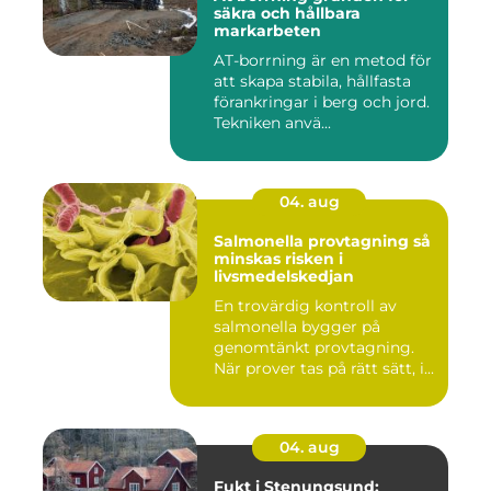
säkra och hållbara
markarbeten
AT-borrning är en metod för
att skapa stabila, hållfasta
förankringar i berg och jord.
Tekniken anvä...
04. aug
Salmonella provtagning så
minskas risken i
livsmedelskedjan
En trovärdig kontroll av
salmonella bygger på
genomtänkt provtagning.
När prover tas på rätt sätt, i...
04. aug
Fukt i Stenungsund: