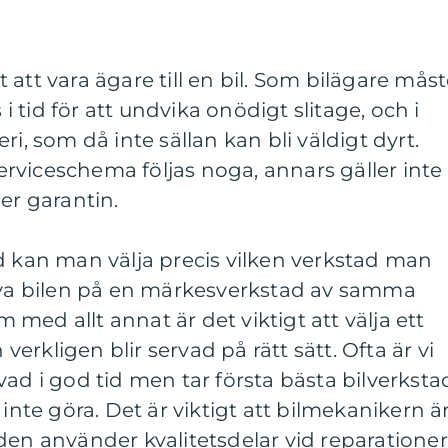
igt att vara ägare till en bil. Som bilägare mås
s i tid för att undvika onödigt slitage, och i
ri, som då inte sällan kan bli väldigt dyrt.
rviceschema följas noga, annars gäller inte
ler garantin.
d kan man välja precis vilken verkstad man
erva bilen på en märkesverkstad av samma
med allt annat är det viktigt att välja ett
 verkligen blir servad på rätt sätt. Ofta är vi
vad i god tid men tar första bästa bilverksta
 inte göra. Det är viktigt att bilmekanikern ä
den använder kvalitetsdelar vid reparationer