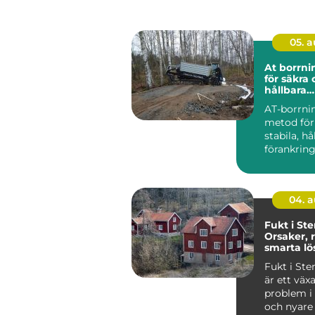
05. 
At borrning gru
för säkra
hållbara
markarbe
AT-borrni
metod för
stabila, hå
förankring
och jord. 
anvä...
04. 
Fukt i St
Orsaker, 
smarta lö
Fukt i St
är ett väx
problem i
och nyare 