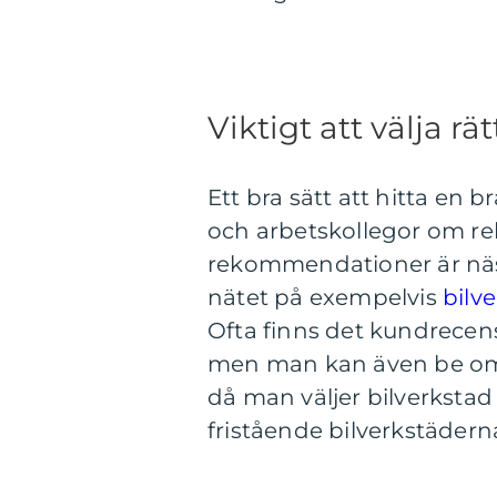
Viktigt att välja rä
Ett bra sätt att hitta en 
och arbetskollegor om r
rekommendationer är näst
nätet på exempelvis
bilv
Ofta finns det kundrecen
men man kan även be om re
då man väljer bilverksta
fristående bilverkstädern