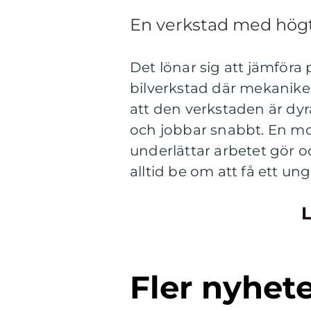
En verkstad med högt 
Det lönar sig att jämföra
bilverkstad där mekaniker
att den verkstaden är dy
och jobbar snabbt. En m
underlättar arbetet gör o
alltid be om att få ett un
L
Fler nyhet