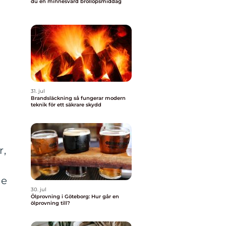
du en minnesvärd bröllopsmiddag
31. jul
Brandsläckning så fungerar modern
teknik för ett säkrare skydd
r,
de
30. jul
Ölprovning i Göteborg: Hur går en
ölprovning till?