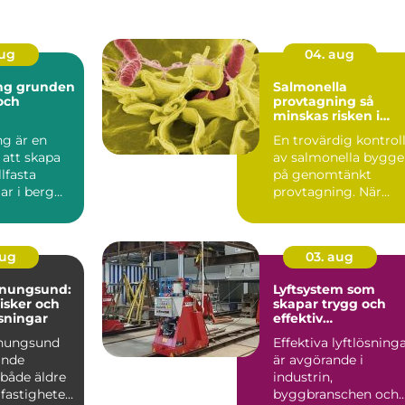
aug
04. aug
nden
Salmonella
 och
provtagning så
minskas risken i
ten
livsmedelskedjan
ng är en
En trovärdig kontrol
 att skapa
av salmonella bygge
llfasta
på genomtänkt
ar i berg
provtagning. När
Tekniken
prover tas på rätt sät
i...
aug
03. aug
enungsund:
Lyftsystem som
risker och
skapar trygg och
sningar
effektiv
tunghantering
enungsund
Effektiva lyftlösning
ande
är avgörande i
 både äldre
industrin,
fastigheter,
byggbranschen och