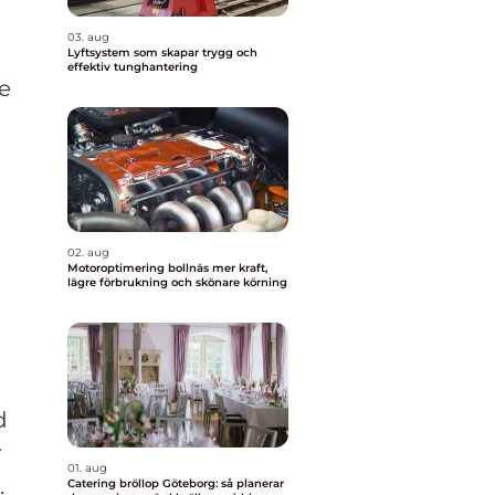
03. aug
Lyftsystem som skapar trygg och
effektiv tunghantering
te
02. aug
Motoroptimering bollnäs mer kraft,
lägre förbrukning och skönare körning
d
r
01. aug
.
Catering bröllop Göteborg: så planerar