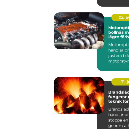
i...
02. 
Motoropt
bollnäs mer kraft,
lägre för
och sköna
Motoropt
handlar o
justera bi
motorstyr
få mer kra
gasrespons
31. j
Brandsläck
fungerar
teknik för
skydd
Brandsläc
handlar o
stoppa en
genom att