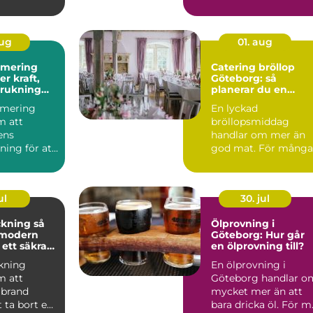
vid större
infrastrukturprojekt...
aug
01. aug
imering
Catering bröllop
Göteborg: så
brukning
planerar du en
re körning
minnesvärd
imering
En lyckad
bröllopsmiddag
m att
bröllopsmiddag
lens
handlar om mer än
ning för att
god mat. För många
ft, bättre
par är den s...
 ...
ul
30. jul
ning så
Ölprovning i
 modern
Göteborg: Hur går
 ett säkrare
en ölprovning till?
kning
En ölprovning i
m att
Göteborg handlar o
 brand
mycket mer än att
 ta bort en
bara dricka öl. För m.