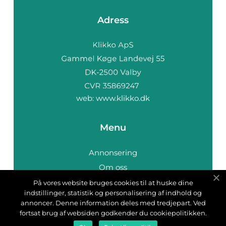
Adress
web:
www.klikko.dk
Menu
Annonsering
Om oss
Cookies
På vores website bruges cookies til at huske dine
indstillinger, statistik og personalisering af indhold og
Kontakta oss
annoncer. Denne information deles med tredjepart. Ved
Sitemap
fortsat brug af websiden godkender du cookiepolitikken.