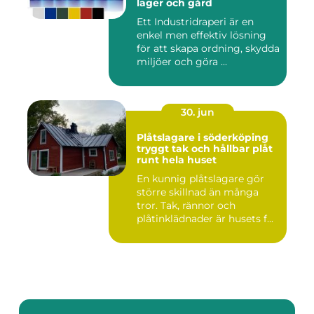
lager och gård
Ett Industridraperi är en
enkel men effektiv lösning
för att skapa ordning, skydda
miljöer och göra ...
30. jun
Plåtslagare i söderköping
tryggt tak och hållbar plåt
runt hela huset
En kunnig plåtslagare gör
större skillnad än många
tror. Tak, rännor och
plåtinklädnader är husets f...