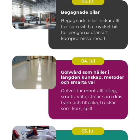
05. jul
Begagnade bilar
Begagnade bilar lockar allt
fler som vill ha mycket bil
för pengarna utan att
kompromissa med t...
04. jul
Golvvård som håller i
längden kunskap, metoder
och smarta val
Golvet tar emot allt: steg,
smuts, väta, stolar som dras
fram och tillbaka, truckar
som körs, spill ...
03. jul