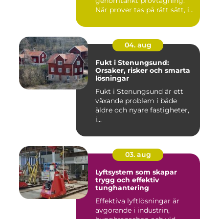
genomtänkt provtagning.
När prover tas på rätt sätt, i...
04. aug
Fukt i Stenungsund:
Orsaker, risker och smarta
lösningar
Fukt i Stenungsund är ett
växande problem i både
äldre och nyare fastigheter,
i...
03. aug
Lyftsystem som skapar
trygg och effektiv
tunghantering
Effektiva lyftlösningar är
avgörande i industrin,