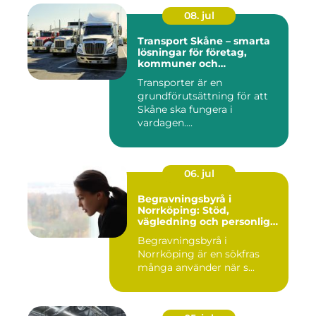
08. jul
Transport Skåne – smarta
lösningar för företag,
kommuner och
privatpersoner
Transporter är en
grundförutsättning för att
Skåne ska fungera i
vardagen....
06. jul
Begravningsbyrå i
Norrköping: Stöd,
vägledning och personliga
avsked
Begravningsbyrå i
Norrköping är en sökfras
många använder när s...