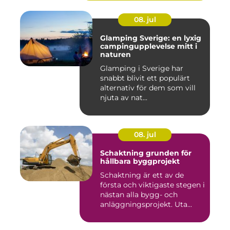
08. jul
Glamping Sverige: en lyxig
campingupplevelse mitt i
naturen
Glamping i Sverige har
snabbt blivit ett populärt
alternativ för dem som vill
njuta av nat...
08. jul
Schaktning grunden för
hållbara byggprojekt
Schaktning är ett av de
första och viktigaste stegen i
nästan alla bygg- och
anläggningsprojekt. Uta...