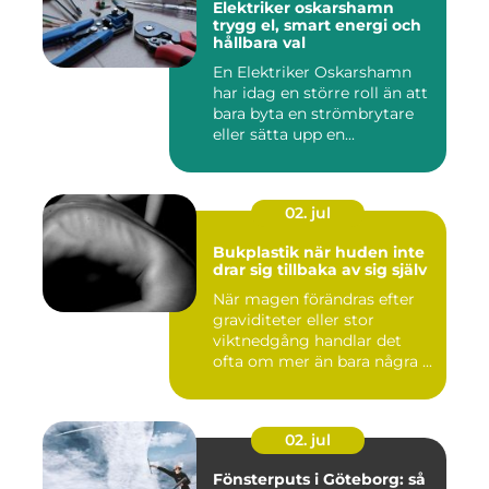
Elektriker oskarshamn
trygg el, smart energi och
hållbara val
En Elektriker Oskarshamn
har idag en större roll än att
bara byta en strömbrytare
eller sätta upp en...
02. jul
Bukplastik när huden inte
drar sig tillbaka av sig själv
När magen förändras efter
graviditeter eller stor
viktnedgång handlar det
ofta om mer än bara några ...
02. jul
Fönsterputs i Göteborg: så