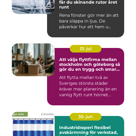
får du skinande rutor året
runt
Rena fönster gör mer än att
bara släppa in ljus. De
påverkar hur ett hem u...
01. jul
Att välja flyttfirma mellan
stockholm och göteborg så
gör du en trygg och smart
flytt
Att flytta mellan två av
Sveriges största städer
kräver mer planering än en
vanlig flytt runt hörnet...
30. jun
Industridraperi flexibel
avskärmning för verkstad,