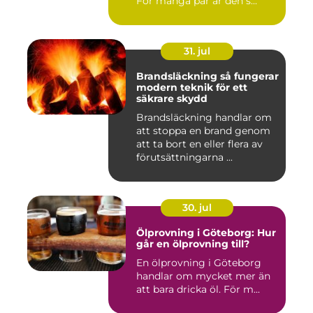
För många par är den s...
31. jul
Brandsläckning så fungerar
modern teknik för ett
säkrare skydd
Brandsläckning handlar om
att stoppa en brand genom
att ta bort en eller flera av
förutsättningarna ...
30. jul
Ölprovning i Göteborg: Hur
går en ölprovning till?
En ölprovning i Göteborg
handlar om mycket mer än
att bara dricka öl. För m...