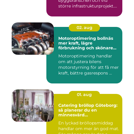
byggbranschen och vid
större infrastrukturprojekt....
02. aug
Motoroptimering bollnäs
mer kraft, lägre
förbrukning och skönare
körning
Motoroptimering handlar
om att justera bilens
motorstyrning för att få mer
kraft, bättre gasrespons ...
01. aug
Catering bröllop Göteborg:
så planerar du en
minnesvärd
bröllopsmiddag
En lyckad bröllopsmiddag
handlar om mer än god mat.