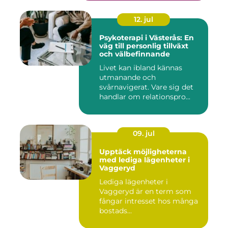
12. jul
Psykoterapi i Västerås: En
väg till personlig tillväxt
och välbefinnande
Livet kan ibland kännas
utmanande och
svårnavigerat. Vare sig det
handlar om relationspro...
09. jul
Upptäck möjligheterna
med lediga lägenheter i
Vaggeryd
Lediga lägenheter i
Vaggeryd är en term som
fångar intresset hos många
bostads...