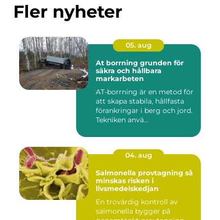
Fler nyheter
05. aug
At borrning grunden för
säkra och hållbara
markarbeten
AT-borrning är en metod för
att skapa stabila, hållfasta
förankringar i berg och jord.
Tekniken anvä...
04. aug
Salmonella provtagning så
minskas risken i
livsmedelskedjan
En trovärdig kontroll av
salmonella bygger på