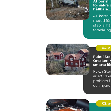
At borrning gru
för säkra
hållbara
markarbe
AT-borrni
metod för
stabila, hå
förankring
och jord. 
anvä...
04. 
Fukt i St
Orsaker, 
smarta lö
Fukt i St
är ett väx
problem i
och nyare 
i...
02. 