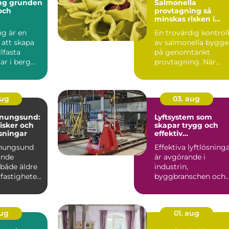
nden
Salmonella
 och
provtagning så
minskas risken i
ten
livsmedelskedjan
ng är en
En trovärdig kontrol
 att skapa
av salmonella bygge
llfasta
på genomtänkt
ar i berg
provtagning. När
Tekniken
prover tas på rätt sät
i...
aug
03. aug
enungsund:
Lyftsystem som
risker och
skapar trygg och
sningar
effektiv
tunghantering
enungsund
Effektiva lyftlösning
ande
är avgörande i
 både äldre
industrin,
fastigheter,
byggbranschen och
vid större
infrastrukturprojekt...
aug
01. aug