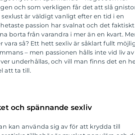
igen och som verkligen får det att slå gnistor
lust är väldigt vanligt efter en tid i en
 hetaste passion har svalnat och det faktiskt
arna borta från varandra i mer än en kvart. M
ara så? Ett hett sexliv är såklart fullt möjli
ammans – men passionen hålls inte vid liv av
höver underhållas, och vill man finns det en he
att ta till.
iket och spännande sexliv
 kan använda sig av för att krydda till