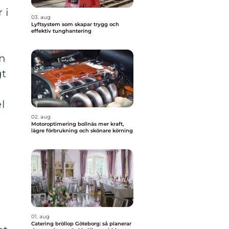
 i
03. aug
Lyftsystem som skapar trygg och
effektiv tunghantering
en
gt
l
02. aug
Motoroptimering bollnäs mer kraft,
lägre förbrukning och skönare körning
01. aug
Catering bröllop Göteborg: så planerar