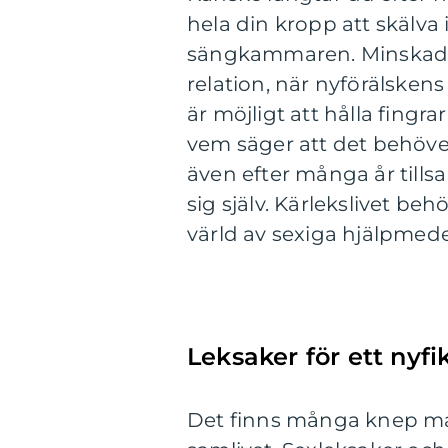
hela din kropp att skälva 
sängkammaren. Minskad sex
relation, när nyförälskens
är möjligt att hålla fingr
vem säger att det behöver v
även efter många år tills
sig själv. Kärlekslivet be
värld av sexiga hjälpmedel 
Leksaker för ett nyf
Det finns många knep man