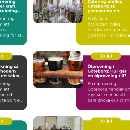
imering
Catering bröllop
Göteborg: så
brukning
planerar du en
re körning
minnesvärd
imering
En lyckad
bröllopsmiddag
m att
bröllopsmiddag
lens
handlar om mer än
ning för att
god mat. För många
ft, bättre
par är den s...
 ...
ul
30. jul
ning så
Ölprovning i
 modern
Göteborg: Hur går
 ett säkrare
en ölprovning till?
kning
En ölprovning i
m att
Göteborg handlar o
 brand
mycket mer än att
 ta bort en
bara dricka öl. För m.
av
ingarna ...
ul
09. jul