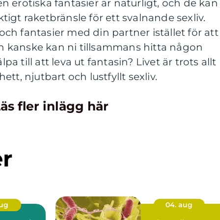
 erotiska fantasier är naturligt, och de kan
igt raketbränsle för ett svalnande sexliv.
h fantasier med din partner istället för att
och kanske kan ni tillsammans hitta någon
pa till att leva ut fantasin? Livet är trots allt
hett, njutbart och lustfyllt sexliv.
äs fler inlägg här
er
aug
04. aug