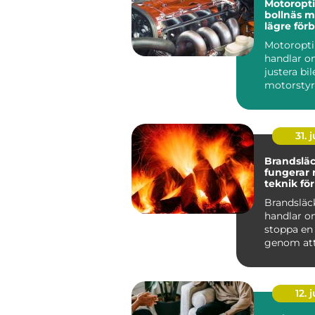
Motoropt
bollnäs mer kraft,
lägre för
och sköna
Motoropt
handlar o
justera bi
motorstyr
få mer kra
gasrespons
31. j
Brandsläck
fungerar
teknik för
skydd
Brandsläc
handlar o
stoppa en
genom att
eller flera 
förutsättn
12. j