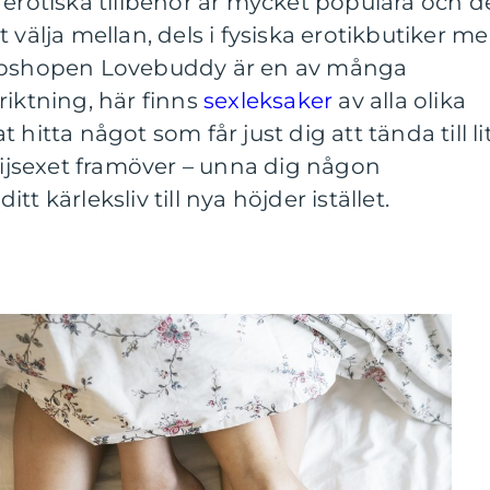
 erotiska tillbehör är mycket populära och d
 välja mellan, dels i fysiska erotikbutiker m
ebbshopen Lovebuddy är en av många
riktning, här finns
sexleksaker
av alla olika
hitta något som får just dig att tända till li
nlijsexet framöver – unna dig någon
t kärleksliv till nya höjder istället.