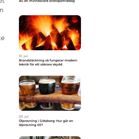
et
du en minnesvärd bröllopsmiddag
en
te
31. jul
Brandsläckning så fungerar modern
teknik för ett säkrare skydd
30. jul
Ölprovning i Göteborg: Hur går en
ölprovning till?