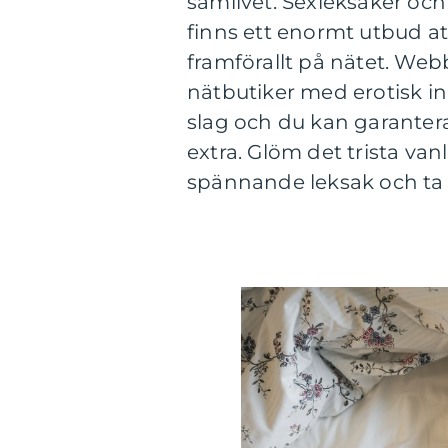
samlivet. Sexleksaker och
finns ett enormt utbud att
framförallt på nätet. W
nätbutiker med erotisk in
slag och du kan garanterat 
extra. Glöm det trista va
spännande leksak och ta dit