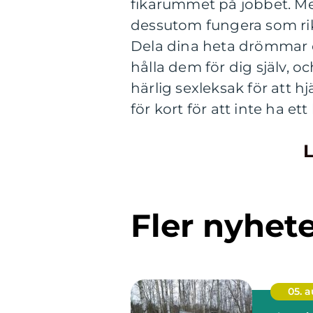
fikarummet på jobbet. Men
dessutom fungera som rikt
Dela dina heta drömmar oc
hålla dem för dig själv, 
härlig sexleksak för att hjäl
för kort för att inte ha ett 
L
Fler nyhet
05. 