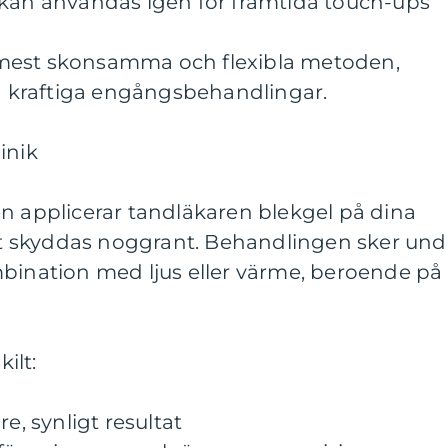
 kan användas igen för framtida touch-ups
mest skonsamma och flexibla metoden,
ka kraftiga engångsbehandlingar.
inik
n applicerar tandläkaren blekgel på dina
 skyddas noggrant. Behandlingen sker und
mbination med ljus eller värme, beroende på
ilt:
e, synligt resultat