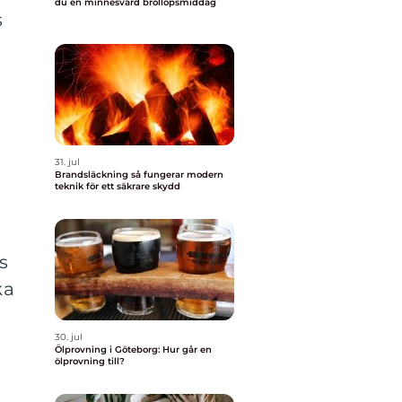
du en minnesvärd bröllopsmiddag
s
31. jul
Brandsläckning så fungerar modern
teknik för ett säkrare skydd
s
ka
30. jul
Ölprovning i Göteborg: Hur går en
ölprovning till?