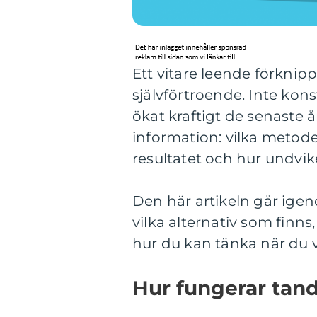
Ett vitare leende förknip
självförtroende. Inte konst
ökat kraftigt de senaste 
information: vilka metode
resultatet och hur undvi
Den här artikeln går ige
vilka alternativ som finn
hur du kan tänka när du vä
Hur fungerar tan