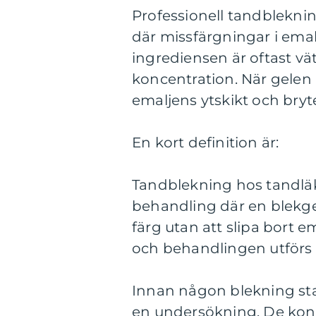
Professionell tandblekni
där missfärgningar i emal
ingrediensen är oftast v
koncentration. När gelen a
emaljens ytskikt och bry
En kort definition är:
Tandblekning hos tandläk
behandling där en blekgel
färg utan att slipa bort e
och behandlingen utförs 
Innan någon blekning sta
en undersökning. De kont