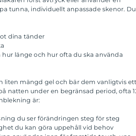
läkaren först avtryck eller använder en
kapa tunna, individuellt anpassade skenor. Du
mot dina tänder
ka
m hur länge och hur ofta du ska använda
n liten mängd gel och bär dem vanligtvis et
på natten under en begränsad period, ofta 1
nblekning är:
usning du ser förändringen steg för steg
ighet du kan göra uppehåll vid behov