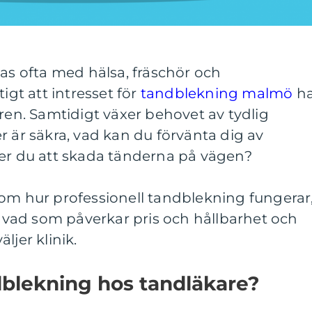
pas ofta med hälsa, fräschör och
igt att intresset för
tandblekning malmö
ha
åren. Samtidigt växer behovet av tydlig
r är säkra, vad kan du förvänta dig av
ker du att skada tänderna på vägen?
nom hur professionell tandblekning fungerar
s, vad som påverkar pris och hållbarhet och
ljer klinik.
dblekning hos tandläkare?