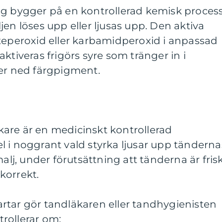
ng bygger på en kontrollerad kemisk proces
jen löses upp eller ljusas upp. Den aktiva
äteperoxid eller karbamidperoxid i anpassad
ktiveras frigörs syre som tränger in i
ter ned färgpigment.
are är en medicinskt kontrollerad
 i noggrant vald styrka ljusar upp tänderna
malj, under förutsättning att tänderna är fris
korrekt.
rtar gör tandläkaren eller tandhygienisten
rollerar om: