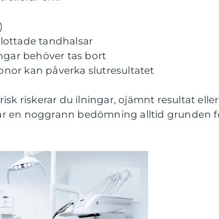
)
 blottade tandhalsar
ngar behöver tas bort
ronor kan påverka slutresultatet
sk riskerar du ilningar, ojämnt resultat eller
r är en noggrann bedömning alltid grunden f