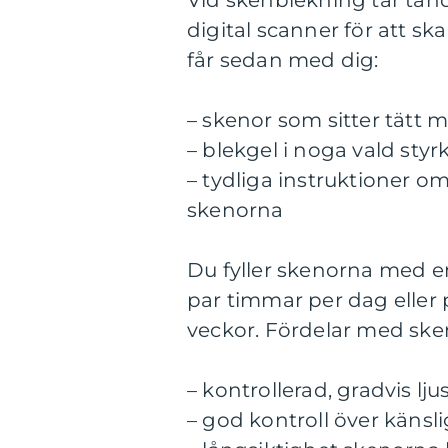
Vid skenblekning tar tand
digital scanner för att s
får sedan med dig:
– skenor som sitter tätt 
– blekgel i noga vald styr
– tydliga instruktioner o
skenorna
Du fyller skenorna med e
par timmar per dag eller 
veckor. Fördelar med ske
– kontrollerad, gradvis lj
– god kontroll över känsl