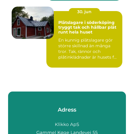
30. jun
Plåtslagare i söderköping
tryggt tak och hållbar plåt
runt hela huset
En kunnig plåtslagare gör
större skillnad än många
tror. Tak, rännor och
plåtinklädnader är husets f...
Adress