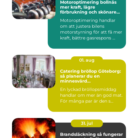
Motoroptimering bollnäs
mer kraft, lägre
förbrukning och skönare
körning
Motoroptimering handlar
om att justera bilens
motorstyrning för att få mer
kraft, bättre gasrespons ...
01. aug
Catering bröllop Göteborg:
så planerar du en
minnesvärd
bröllopsmiddag
En lyckad bröllopsmiddag
handlar om mer än god mat.
För många par är den s...
31. jul
Brandsläckning så fungerar