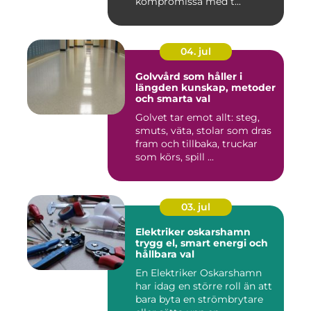
kompromissa med t...
04. jul
Golvvård som håller i
längden kunskap, metoder
och smarta val
Golvet tar emot allt: steg,
smuts, väta, stolar som dras
fram och tillbaka, truckar
som körs, spill ...
03. jul
Elektriker oskarshamn
trygg el, smart energi och
hållbara val
En Elektriker Oskarshamn
har idag en större roll än att
bara byta en strömbrytare