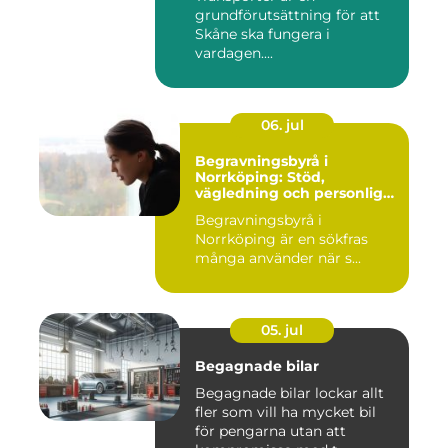
grundförutsättning för att
Skåne ska fungera i
vardagen....
06. jul
Begravningsbyrå i
Norrköping: Stöd,
vägledning och personliga
avsked
Begravningsbyrå i
Norrköping är en sökfras
många använder när s...
05. jul
Begagnade bilar
Begagnade bilar lockar allt
fler som vill ha mycket bil
för pengarna utan att