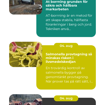
At borrning grunden för
säkra och hållbara
markarbeten
AT-borrning är en metod för
att skapa stabila, hållfasta
förankringar i berg och jord.
Tekniken anvä...
04. aug
Salmonella provtagning så
minskas risken i
livsmedelskedjan
En trovärdig kontroll av
salmonella bygger på
genomtänkt provtagning.
När prover tas på rätt sätt, i...
04. aug