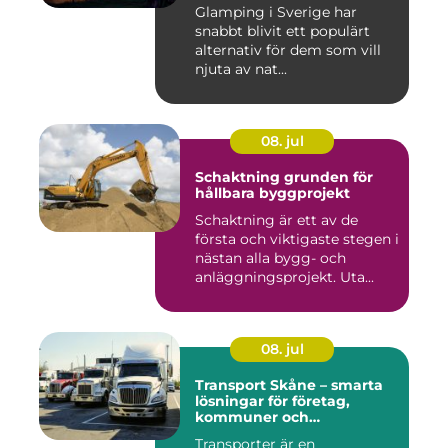
Glamping i Sverige har
snabbt blivit ett populärt
alternativ för dem som vill
njuta av nat...
08. jul
Schaktning grunden för
hållbara byggprojekt
Schaktning är ett av de
första och viktigaste stegen i
nästan alla bygg- och
anläggningsprojekt. Uta...
08. jul
Transport Skåne – smarta
lösningar för företag,
kommuner och
privatpersoner
Transporter är en