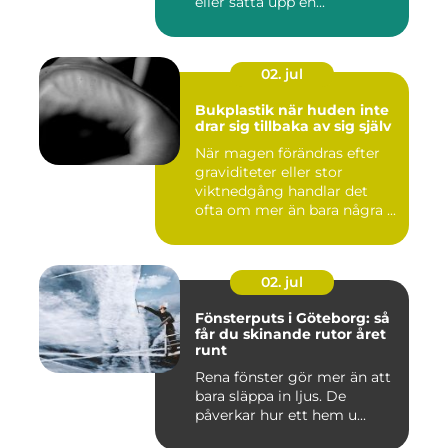
eller sätta upp en...
02. jul
Bukplastik när huden inte
drar sig tillbaka av sig själv
När magen förändras efter
graviditeter eller stor
viktnedgång handlar det
ofta om mer än bara några ...
02. jul
Fönsterputs i Göteborg: så
får du skinande rutor året
runt
Rena fönster gör mer än att
bara släppa in ljus. De
påverkar hur ett hem u...