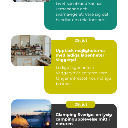
Livet kan ibland kännas
utmanande och
svårnavigerat. Vare sig det
handlar om relationspro...
09. jul
Upptäck möjligheterna
med lediga lägenheter i
Vaggeryd
Lediga lägenheter i
Vaggeryd är en term som
fångar intresset hos många
bostads...
08. jul
Glamping Sverige: en lyxig
campingupplevelse mitt i
naturen