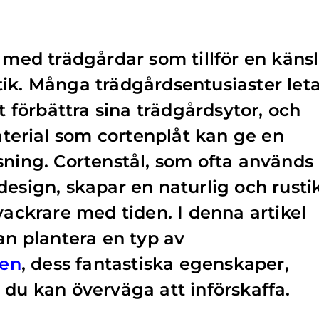
t med trädgårdar som tillför en käns
ik. Många trädgårdsentusiaster let
tt förbättra sina trädgårdsytor, och
erial som cortenplåt kan ge en
sning. Cortenstål, som ofta används
design, skapar en naturlig och rusti
vackrare med tiden. I denna artikel
an plantera en typ av
den
, dess fantastiska egenskaper,
 du kan överväga att införskaffa.