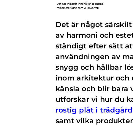
Det är något särskil
av harmoni och estet
ständigt efter sätt a
användningen av mat
snygg och hållbar lö
inom arkitektur och 
känsla och blir bara 
utforskar vi hur du k
rostig plåt i trädgår
samt vilka produkter