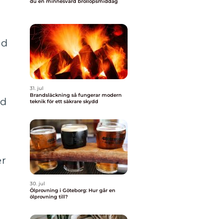
du en minnesvärd bröllopsmiddag
id
31. jul
Brandsläckning så fungerar modern
nd
teknik för ett säkrare skydd
er
30. jul
Ölprovning i Göteborg: Hur går en
ölprovning till?