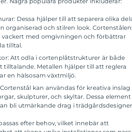
er. Några populära produkter inkluderar:
ar: Dessa hjälper till att separera olika del
n organiserad och stilren look. Cortenstålen
in vackert med omgivningen och förbättrar
tilltal.
r: Att odla i cortenplåtstrukturer är både
 tilltalande. Metallen hjälper till att reglera
ar en hälsosam växtmiljö.
Cortenstål kan användas för kreativa inslag 
gar, skulpturer, och skyltar. Dessa element
 kan bli utmärkande drag i trädgårdsdesigne
ssas efter behov, vilket innebär att