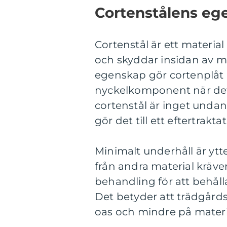
Cortenstålens eg
Cortenstål är ett material
och skyddar insidan av m
egenskap gör cortenplåt 
nyckelkomponent när det
cortenstål är inget unda
gör det till ett eftertrakt
Minimalt underhåll är ytte
från andra material kräv
behandling för att behålla
Det betyder att trädgård
oas och mindre på materi