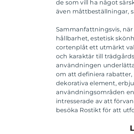
de som vill ha något särsk
även måttbeställningar, s
Sammanfattningsvis, när
hållbarhet, estetisk skönh
cortenplåt ett utmärkt val
och karaktär till trädgår
användningen underlätta
om att definiera rabatter, 
dekorativa element, erbj
användningsområden en vä
intresserade av att förv
besöka Rostikt för att u
L