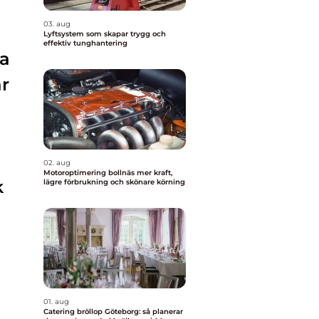
03. aug
Lyftsystem som skapar trygg och
effektiv tunghantering
la
ar
02. aug
Motoroptimering bollnäs mer kraft,
k
lägre förbrukning och skönare körning
01. aug
Catering bröllop Göteborg: så planerar