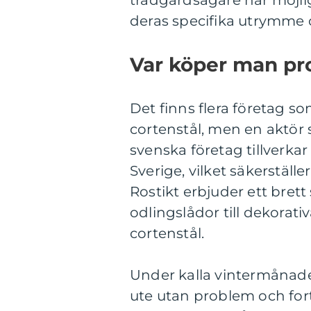
trädgårdsägare har möjlig
deras specifika utrymme o
Var köper man pro
Det finns flera företag s
cortenstål, men en aktör s
svenska företag tillverka
Sverige, vilket säkerställ
Rostikt erbjuder ett bret
odlingslådor till dekorat
cortenstål.
Under kalla vintermånade
ute utan problem och fort