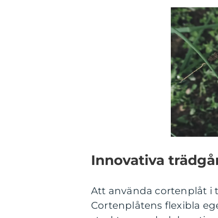
Innovativa trädgå
Att använda cortenplåt i
Cortenplåtens flexibla ege