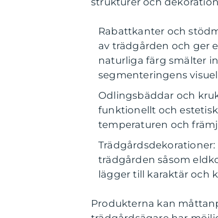
strukturer och dekoration
Rabattkanter och stödmur
av trädgården och ger e
naturliga färg smälter 
segmenteringens visuella 
Odlingsbäddar och kruko
funktionellt och estetiskt
temperaturen och främj
Trädgårdsdekorationer: 
trädgården såsom eldkor
lägger till karaktär och
Produkterna kan måttanpa