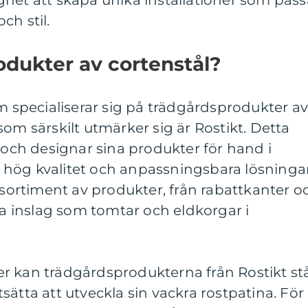
het att skapa unika installationer som pass
ch stil.
dukter av cortenstål?
om specialiserar sig på trädgårdsprodukter a
om särskilt utmärker sig är Rostikt. Detta
r och designar sina produkter för hand i
er hög kvalitet och anpassningsbara lösningar
t sortiment av produkter, från rabattkanter o
iva inslag som tomtar och eldkorgar i
r kan trädgårdsprodukterna från Rostikt st
sätta att utveckla sin vackra rostpatina. För