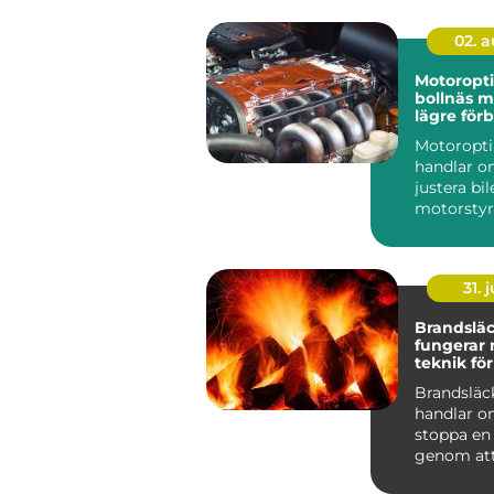
02. 
Motoropt
bollnäs mer kraft,
lägre för
och sköna
Motoropt
handlar o
justera bi
motorstyr
få mer kra
gasrespons
31. j
Brandsläck
fungerar
teknik för
skydd
Brandsläc
handlar o
stoppa en
genom att
eller flera 