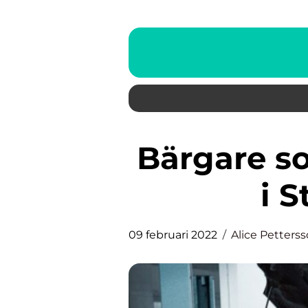
Bärgare som snabbt rycker ut
i 
09 februari 2022
Alice Petters