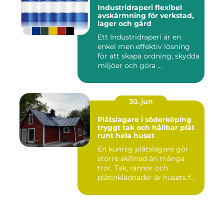
Industridraperi flexibel
avskärmning för verkstad,
lager och gård
Ett Industridraperi är en
enkel men effektiv lösning
för att skapa ordning, skydda
miljöer och göra ...
30. jun
Plåtslagare i söderköping
tryggt tak och hållbar plåt
runt hela huset
En kunnig plåtslagare gör
större skillnad än många
tror. Tak, rännor och
plåtinklädnader är husets f...