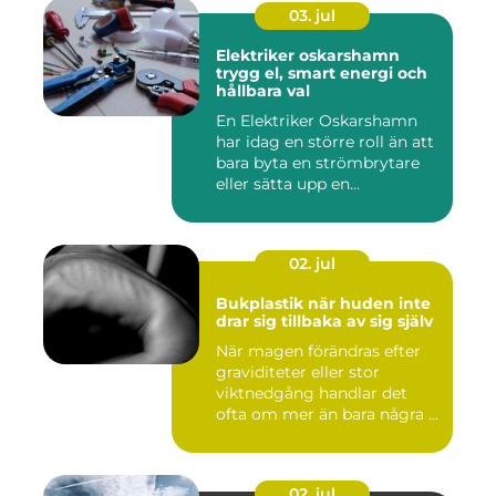
03. jul
Elektriker oskarshamn
trygg el, smart energi och
hållbara val
En Elektriker Oskarshamn
har idag en större roll än att
bara byta en strömbrytare
eller sätta upp en...
02. jul
Bukplastik när huden inte
drar sig tillbaka av sig själv
När magen förändras efter
graviditeter eller stor
viktnedgång handlar det
ofta om mer än bara några ...
02. jul