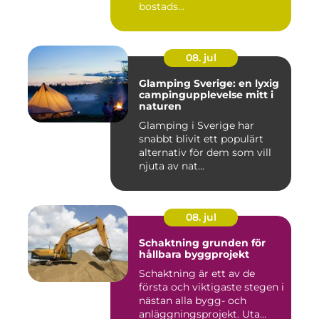
bostads...
08. jul
Glamping Sverige: en lyxig
campingupplevelse mitt i
naturen
Glamping i Sverige har
snabbt blivit ett populärt
alternativ för dem som vill
njuta av nat...
08. jul
Schaktning grunden för
hållbara byggprojekt
Schaktning är ett av de
första och viktigaste stegen i
nästan alla bygg- och
anläggningsprojekt. Uta...