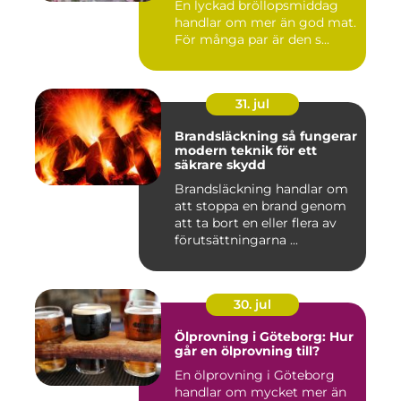
En lyckad bröllopsmiddag
handlar om mer än god mat.
För många par är den s...
31. jul
Brandsläckning så fungerar
modern teknik för ett
säkrare skydd
Brandsläckning handlar om
att stoppa en brand genom
att ta bort en eller flera av
förutsättningarna ...
30. jul
Ölprovning i Göteborg: Hur
går en ölprovning till?
En ölprovning i Göteborg
handlar om mycket mer än