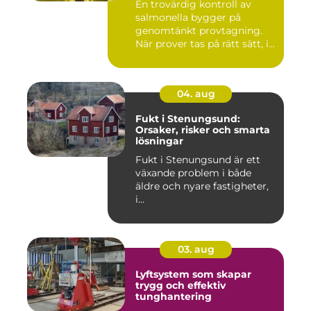
En trovärdig kontroll av
salmonella bygger på
genomtänkt provtagning.
När prover tas på rätt sätt, i...
04. aug
Fukt i Stenungsund:
Orsaker, risker och smarta
lösningar
Fukt i Stenungsund är ett
växande problem i både
äldre och nyare fastigheter,
i...
03. aug
Lyftsystem som skapar
trygg och effektiv
tunghantering