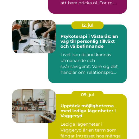
att bara dricka öl. För m...
12. jul
Psykoterapi i Västerås: En
väg till personlig tillväxt
och välbefinnande
Livet kan ibland kännas
utmanande och
svårnavigerat. Vare sig det
handlar om relationspro...
09. jul
Upptäck möjligheterna
med lediga lägenheter i
Vaggeryd
Lediga lägenheter i
Vaggeryd är en term som
fångar intresset hos många