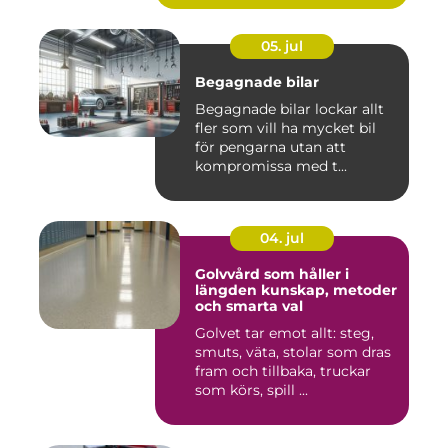
05. jul
Begagnade bilar
Begagnade bilar lockar allt
fler som vill ha mycket bil
för pengarna utan att
kompromissa med t...
04. jul
Golvvård som håller i
längden kunskap, metoder
och smarta val
Golvet tar emot allt: steg,
smuts, väta, stolar som dras
fram och tillbaka, truckar
som körs, spill ...