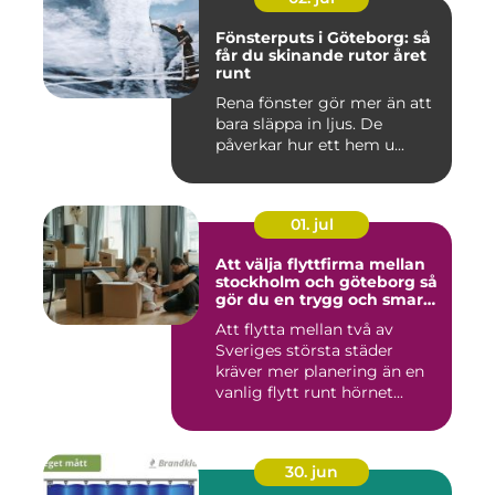
Fönsterputs i Göteborg: så
får du skinande rutor året
runt
Rena fönster gör mer än att
bara släppa in ljus. De
påverkar hur ett hem u...
01. jul
Att välja flyttfirma mellan
stockholm och göteborg så
gör du en trygg och smart
flytt
Att flytta mellan två av
Sveriges största städer
kräver mer planering än en
vanlig flytt runt hörnet...
30. jun