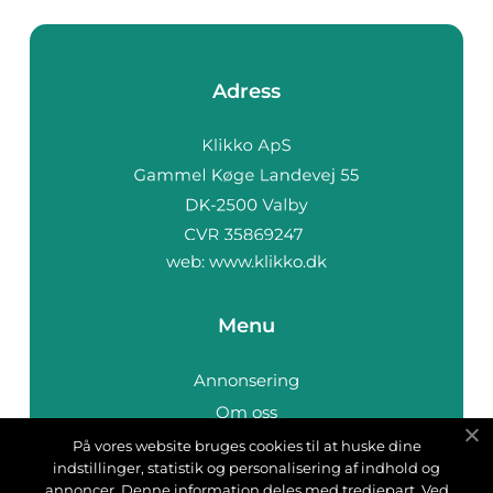
Adress
web:
www.klikko.dk
Menu
Annonsering
Om oss
Cookies
På vores website bruges cookies til at huske dine
indstillinger, statistik og personalisering af indhold og
Kontakta oss
annoncer. Denne information deles med tredjepart. Ved