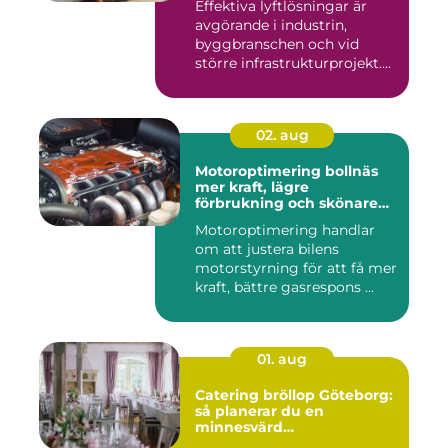
Effektiva lyftlösningar är
avgörande i industrin,
byggbranschen och vid
större infrastrukturprojekt....
02. aug
Motoroptimering bollnäs
mer kraft, lägre
förbrukning och skönare
körning
Motoroptimering handlar
om att justera bilens
motorstyrning för att få mer
kraft, bättre gasrespons ...
01. aug
Catering bröllop Göteborg:
så planerar du en
minnesvärd
bröllopsmiddag