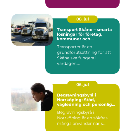
08. jul
Transport Skåne – smarta
lösningar för företag,
kommuner och
privatpersoner
Transporter är en
grundförutsättning för att
Skåne ska fungera i
vardagen....
06. jul
Begravningsbyrå i
Norrköping: Stöd,
vägledning och personliga
avsked
Begravningsbyrå i
Norrköping är en sökfras
många använder när s...