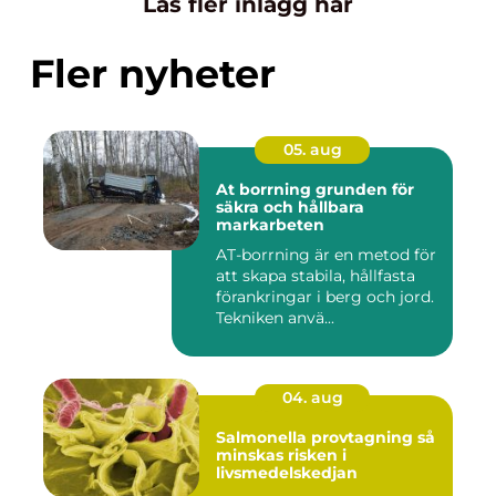
Läs fler inlägg här
Fler nyheter
05. aug
At borrning grunden för
säkra och hållbara
markarbeten
AT-borrning är en metod för
att skapa stabila, hållfasta
förankringar i berg och jord.
Tekniken anvä...
04. aug
Salmonella provtagning så
minskas risken i
livsmedelskedjan