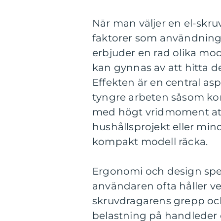
När man väljer en el-skruv
faktorer som användning
erbjuder en rad olika mod
kan gynnas av att hitta d
Effekten är en central asp
tyngre arbeten såsom kons
med högt vridmoment att 
hushållsprojekt eller min
kompakt modell räcka.
Ergonomi och design spel
användaren ofta håller ve
skruvdragarens grepp och 
belastning på handleder o