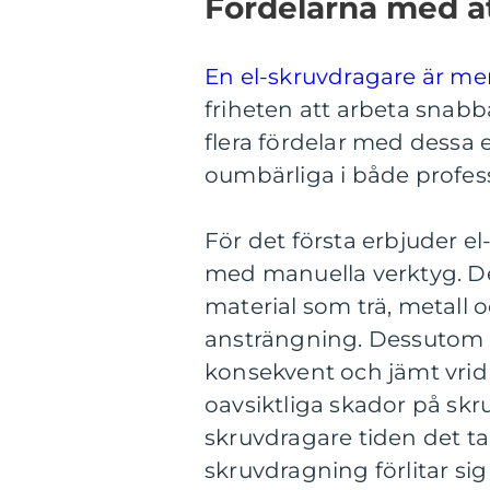
Fördelarna med a
En el-skruvdragare är mer
friheten att arbeta snab
flera fördelar med dessa
oumbärliga i både profess
För det första erbjuder e
med manuella verktyg. De
material som trä, metall 
ansträngning. Dessutom ä
konsekvent och jämt vrid
oavsiktliga skador på skru
skruvdragare tiden det tar 
skruvdragning förlitar s