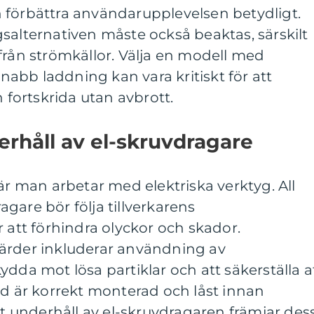
 förbättra användarupplevelsen betydligt.
salternativen måste också beaktas, särskilt
från strömkällor. Välja en modell med
 snabb laddning kan vara kritiskt för att
n fortskrida utan avbrott.
rhåll av el-skruvdragare
är man arbetar med elektriska verktyg. All
gare bör följa tillverkarens
r att förhindra olyckor och skador.
ärder inkluderar användning av
ydda mot lösa partiklar och att säkerställa a
id är korrekt monterad och låst innan
underhåll av el-skruvdragaren främjar des