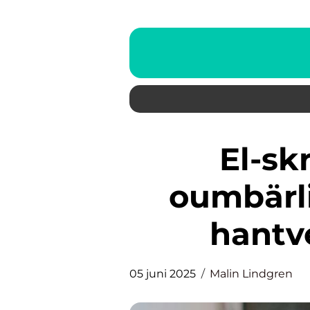
El-skruvdragare: Ett
oumbärli
hantv
05 juni 2025
Malin Lindgren