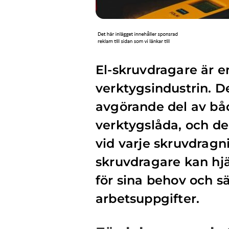
El-skruvdragare är e
verktygsindustrin. De
avgörande del av bå
verktygslåda, och de
vid varje skruvdragni
skruvdragare kan hjä
för sina behov och s
arbetsuppgifter.