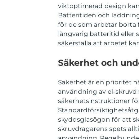
viktoptimerad design kan
Batteritiden och laddning
för de som arbetar borta 
långvarig batteritid eller
säkerställa att arbetet ka
Säkerhet och unde
Säkerhet är en prioritet n
användning av el-skruvdra
säkerhetsinstruktioner fö
Standardförsiktighetsåtg
skyddsglasögon för att sk
skruvdragarens spets allt
användning. Regelbundet 