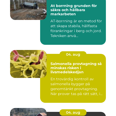
At borrning grunden för
säkra och hållbara
markarbeten
AT-borrning är en metod för
att skapa stabila, hållfasta
förankringar i berg och jord.
Tekniken anvä...
04. aug
Salmonella provtagning så
minskas risken i
livsmedelskedjan
En trovärdig kontroll av
salmonella bygger på
genomtänkt provtagning.
När prover tas på rätt sätt, i...
04. aug