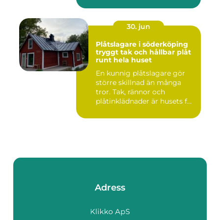
30. jun
Plåtslagare i söderköping
tryggt tak och hållbar plåt
runt hela huset
En kunnig plåtslagare gör
större skillnad än många
tror. Tak, rännor och
plåtinklädnader är husets f...
Adress