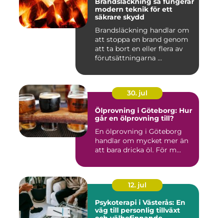
Brandsläckning så fungerar
modern teknik för ett
säkrare skydd
Brandsläckning handlar om
att stoppa en brand genom
att ta bort en eller flera av
förutsättningarna ...
30. jul
Ölprovning i Göteborg: Hur
går en ölprovning till?
En ölprovning i Göteborg
handlar om mycket mer än
att bara dricka öl. För m...
12. jul
Psykoterapi i Västerås: En
väg till personlig tillväxt
och välbefinnande