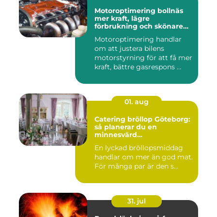
Motoroptimering bollnäs
mer kraft, lägre
förbrukning och skönare
körning
Motoroptimering handlar
om att justera bilens
motorstyrning för att få mer
kraft, bättre gasrespons ...
01. aug
Catering bröllop Göteborg:
så planerar du en
minnesvärd
bröllopsmiddag
En lyckad bröllopsmiddag
handlar om mer än god mat.
För många par är den s...
31. jul