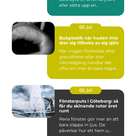
eller sätta upp en...
02. jul
Bukplastik när huden inte
drar sig tillbaka av sig själv
När magen förändras efter
graviditeter eller stor
viktnedgång handlar det
ofta om mer än bara några ...
02. jul
Fönsterputs i Göteborg: så
får du skinande rutor året
runt
Rena fönster gör mer än att
bara släppa in ljus. De
påverkar hur ett hem u...