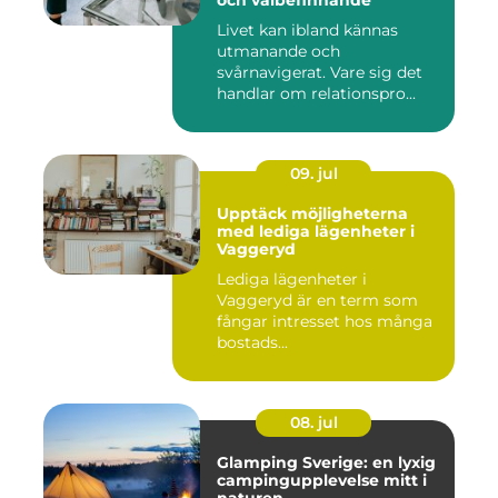
Livet kan ibland kännas
utmanande och
svårnavigerat. Vare sig det
handlar om relationspro...
09. jul
Upptäck möjligheterna
med lediga lägenheter i
Vaggeryd
Lediga lägenheter i
Vaggeryd är en term som
fångar intresset hos många
bostads...
08. jul
Glamping Sverige: en lyxig
campingupplevelse mitt i
naturen