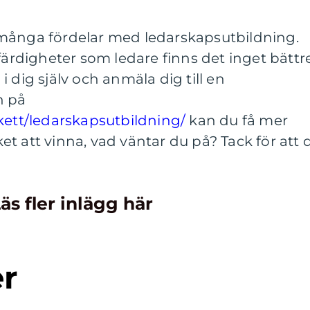
många fördelar med ledarskapsutbildning.
 färdigheter som ledare finns det inget bättr
a i dig själv och anmäla dig till en
h på
kett/ledarskapsutbildning/
kan du få mer
t att vinna, vad väntar du på? Tack för att 
äs fler inlägg här
er