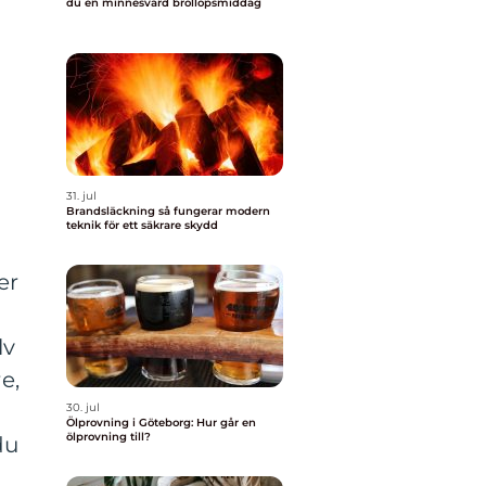
du en minnesvärd bröllopsmiddag
31. jul
Brandsläckning så fungerar modern
teknik för ett säkrare skydd
er
lv
e,
30. jul
Ölprovning i Göteborg: Hur går en
ölprovning till?
du