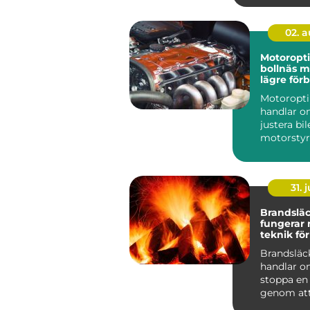
02. 
Motoropt
bollnäs mer kraft,
lägre för
och sköna
Motoropt
handlar o
justera bi
motorstyr
få mer kra
gasrespons
31. j
Brandsläck
fungerar
teknik för
skydd
Brandsläc
handlar o
stoppa en
genom att
eller flera 