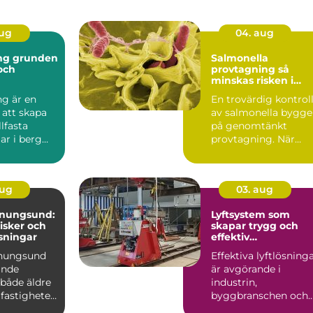
aug
04. aug
nden
Salmonella
 och
provtagning så
minskas risken i
ten
livsmedelskedjan
ng är en
En trovärdig kontrol
 att skapa
av salmonella bygge
llfasta
på genomtänkt
ar i berg
provtagning. När
Tekniken
prover tas på rätt sät
i...
aug
03. aug
enungsund:
Lyftsystem som
risker och
skapar trygg och
sningar
effektiv
tunghantering
enungsund
Effektiva lyftlösning
ande
är avgörande i
 både äldre
industrin,
fastigheter,
byggbranschen och
vid större