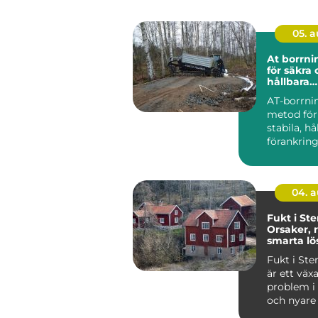
05. 
At borrning gru
för säkra
hållbara
markarbe
AT-borrni
metod för
stabila, hå
förankring
och jord. 
anvä...
04. 
Fukt i St
Orsaker, 
smarta lö
Fukt i St
är ett väx
problem i
och nyare 
i...