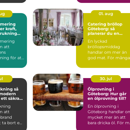
infrastrukturprojekt...
aug
01. aug
imering
Catering bröllop
Göteborg: så
brukning
planerar du en
re körning
minnesvärd
imering
En lyckad
bröllopsmiddag
m att
bröllopsmiddag
lens
handlar om mer än
ning för att
god mat. För många
ft, bättre
par är den s...
 ...
ul
30. jul
ning så
Ölprovning i
 modern
Göteborg: Hur går
 ett säkrare
en ölprovning till?
kning
En ölprovning i
m att
Göteborg handlar o
 brand
mycket mer än att
 ta bort en
bara dricka öl. För m.
av