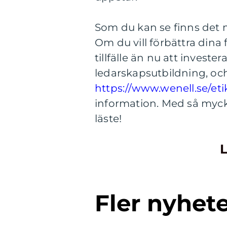
Som du kan se finns det 
Om du vill förbättra dina
tillfälle än nu att invester
ledarskapsutbildning, oc
https://www.wenell.se/eti
information. Med så mycke
läste!
L
Fler nyhet