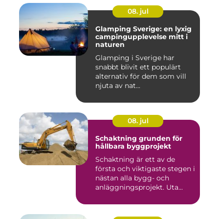
08. jul
Glamping Sverige: en lyxig
campingupplevelse mitt i
naturen
Glamping i Sverige har
snabbt blivit ett populärt
alternativ för dem som vill
njuta av nat...
08. jul
Schaktning grunden för
hållbara byggprojekt
Schaktning är ett av de
första och viktigaste stegen i
nästan alla bygg- och
anläggningsprojekt. Uta...