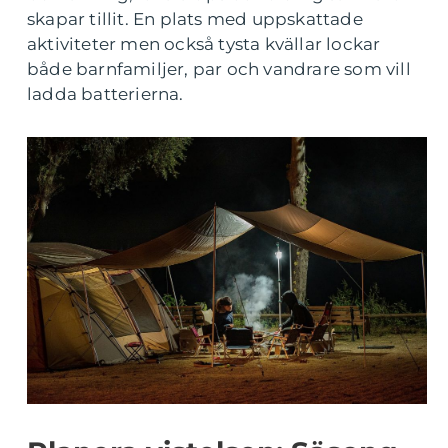
skapar tillit. En plats med uppskattade
aktiviteter men också tysta kvällar lockar
både barnfamiljer, par och vandrare som vill
ladda batterierna.