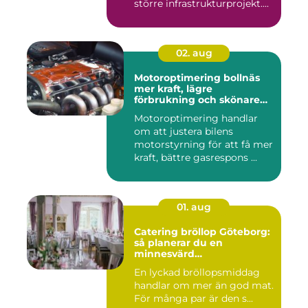
större infrastrukturprojekt....
02. aug
Motoroptimering bollnäs
mer kraft, lägre
förbrukning och skönare
körning
Motoroptimering handlar
om att justera bilens
motorstyrning för att få mer
kraft, bättre gasrespons ...
01. aug
Catering bröllop Göteborg:
så planerar du en
minnesvärd
bröllopsmiddag
En lyckad bröllopsmiddag
handlar om mer än god mat.
För många par är den s...