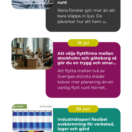
runt
Rena fönster gör mer än att
bara släppa in ljus. De
påverkar hur ett hem u...
01. jul
Att välja flyttfirma mellan
stockholm och göteborg så
gör du en trygg och smart
flytt
Att flytta mellan två av
Sveriges största städer
kräver mer planering än en
vanlig flytt runt hörnet...
30. jun
Industridraperi flexibel
avskärmning för verkstad,
lager och gård