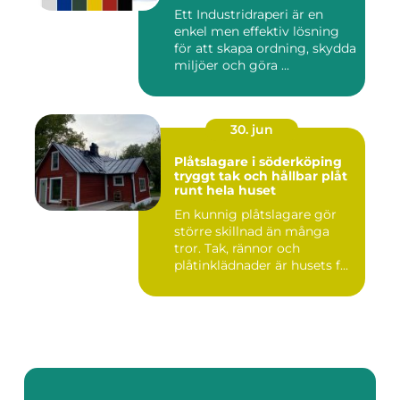
Ett Industridraperi är en
enkel men effektiv lösning
för att skapa ordning, skydda
miljöer och göra ...
30. jun
Plåtslagare i söderköping
tryggt tak och hållbar plåt
runt hela huset
En kunnig plåtslagare gör
större skillnad än många
tror. Tak, rännor och
plåtinklädnader är husets f...