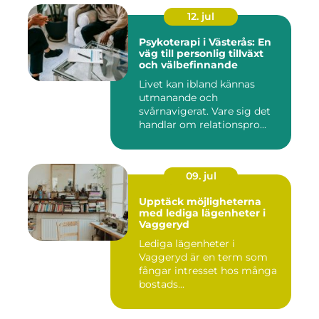
12. jul
Psykoterapi i Västerås: En
väg till personlig tillväxt
och välbefinnande
Livet kan ibland kännas
utmanande och
svårnavigerat. Vare sig det
handlar om relationspro...
09. jul
Upptäck möjligheterna
med lediga lägenheter i
Vaggeryd
Lediga lägenheter i
Vaggeryd är en term som
fångar intresset hos många
bostads...