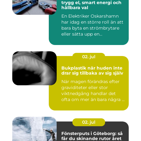
trygg el, smart energi och
hållbara val
En Elektriker Oskarshamn
har idag en större roll än att
bara byta en strömbrytare
eller sätta upp en...
02. jul
Bukplastik när huden inte
drar sig tillbaka av sig själv
När magen förändras efter
graviditeter eller stor
viktnedgång handlar det
ofta om mer än bara några ...
02. jul
Fönsterputs i Göteborg: så
får du skinande rutor året