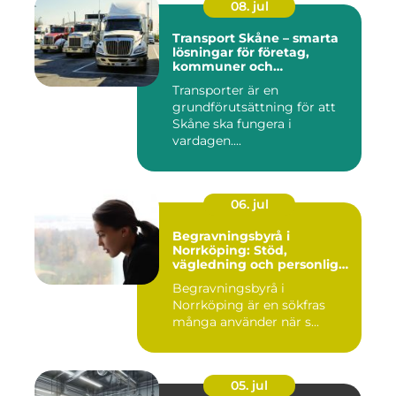
08. jul
Transport Skåne – smarta
lösningar för företag,
kommuner och
privatpersoner
Transporter är en
grundförutsättning för att
Skåne ska fungera i
vardagen....
06. jul
Begravningsbyrå i
Norrköping: Stöd,
vägledning och personliga
avsked
Begravningsbyrå i
Norrköping är en sökfras
många använder när s...
05. jul