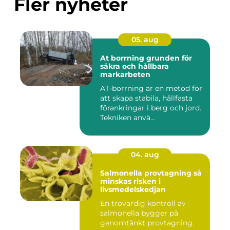
Fler nyheter
05. aug
At borrning grunden för
säkra och hållbara
markarbeten
AT-borrning är en metod för
att skapa stabila, hållfasta
förankringar i berg och jord.
Tekniken anvä...
04. aug
Salmonella provtagning så
minskas risken i
livsmedelskedjan
En trovärdig kontroll av
salmonella bygger på
genomtänkt provtagning.