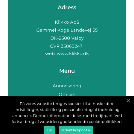
Adress
web:
www.klikko.dk
Menu
Annonsering
Om oss
Cookies
På vores website bruges cookies til at huske dine
indstillinger, statistik og personalisering af indhold og
Kontakta oss
annoncer. Denne information deles med tredjepart. Ved
Sitemap
fortsat brug af websiden godkender du cookiepolitikken.
Ok
Privatlivspolitik