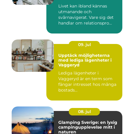
Livet kan ibland kännas
utmanande och
svårnavigerat. Vare sig det
handlar om relationspro...
09. jul
Upptäck möjligheterna
med lediga lägenheter i
Vaggeryd
Lediga lägenheter i
Vaggeryd är en term som
fångar intresset hos många
bostads...
08. jul
Glamping Sverige: en lyxig
campingupplevelse mitt i
naturen