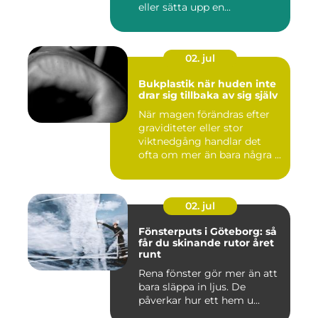
eller sätta upp en...
02. jul
Bukplastik när huden inte
drar sig tillbaka av sig själv
När magen förändras efter
graviditeter eller stor
viktnedgång handlar det
ofta om mer än bara några ...
02. jul
Fönsterputs i Göteborg: så
får du skinande rutor året
runt
Rena fönster gör mer än att
bara släppa in ljus. De
påverkar hur ett hem u...