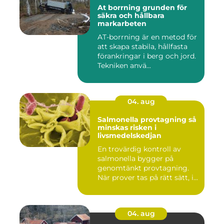
At borrning grunden för
säkra och hållbara
markarbeten
AT-borrning är en metod för
att skapa stabila, hållfasta
förankringar i berg och jord.
Tekniken anvä...
04. aug
Salmonella provtagning så
minskas risken i
livsmedelskedjan
En trovärdig kontroll av
salmonella bygger på
genomtänkt provtagning.
När prover tas på rätt sätt, i...
04. aug