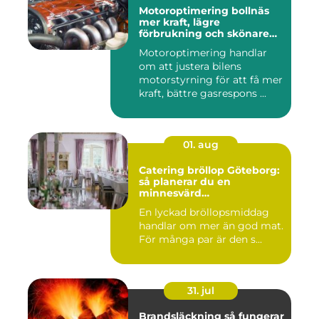
Motoroptimering bollnäs
mer kraft, lägre
förbrukning och skönare
körning
Motoroptimering handlar
om att justera bilens
motorstyrning för att få mer
kraft, bättre gasrespons ...
01. aug
Catering bröllop Göteborg:
så planerar du en
minnesvärd
bröllopsmiddag
En lyckad bröllopsmiddag
handlar om mer än god mat.
För många par är den s...
31. jul
Brandsläckning så fungerar