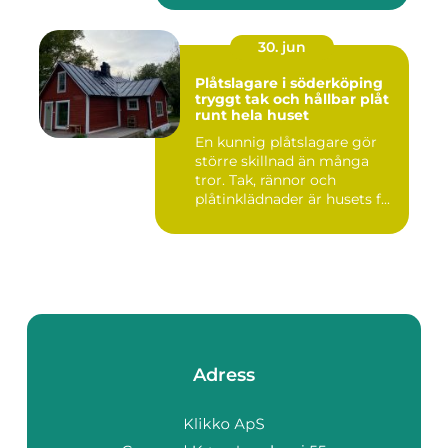
30. jun
Plåtslagare i söderköping
tryggt tak och hållbar plåt
runt hela huset
En kunnig plåtslagare gör
större skillnad än många
tror. Tak, rännor och
plåtinklädnader är husets f...
Adress