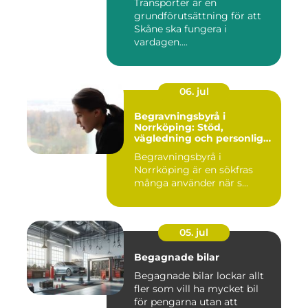
Transporter är en
grundförutsättning för att
Skåne ska fungera i
vardagen....
06. jul
Begravningsbyrå i
Norrköping: Stöd,
vägledning och personliga
avsked
Begravningsbyrå i
Norrköping är en sökfras
många använder när s...
05. jul
Begagnade bilar
Begagnade bilar lockar allt
fler som vill ha mycket bil
för pengarna utan att