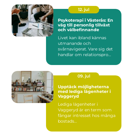
12. jul
Psykoterapi i Västerås: En
väg till personlig tillväxt
och välbefinnande
Livet kan ibland kännas
utmanande och
svårnavigerat. Vare sig det
handlar om relationspro...
09. jul
Upptäck möjligheterna
med lediga lägenheter i
Vaggeryd
Lediga lägenheter i
Vaggeryd är en term som
fångar intresset hos många
bostads...