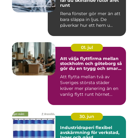
får du skinande rutor året
runt
Rena fönster gör mer än att
bara släppa in ljus. De
påverkar hur ett hem u...
01. jul
Att välja flyttfirma mellan
stockholm och göteborg så
gör du en trygg och smart
flytt
Att flytta mellan två av
Sveriges största städer
kräver mer planering än en
vanlig flytt runt hörnet...
30. jun
Industridraperi flexibel
avskärmning för verkstad,
lager och gård