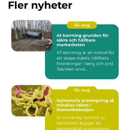
Fler nyheter
05. aug
At borrning grunden för
säkra och hållbara
markarbeten
AT-borrning är en metod för
att skapa stabila, hållfasta
förankringar i berg och jord.
Tekniken anvä...
04. aug
Salmonella provtagning så
minskas risken i
livsmedelskedjan
En trovärdig kontroll av
salmonella bygger på
genomtänkt provtagning.