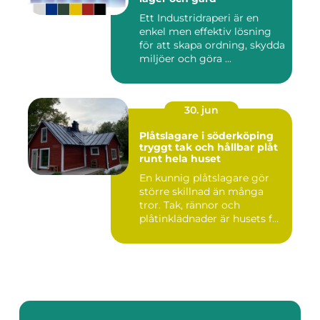
Ett Industridraperi är en
enkel men effektiv lösning
för att skapa ordning, skydda
miljöer och göra ...
30. jun
Plåtslagare i söderköping
tryggt tak och hållbar plåt
runt hela huset
En kunnig plåtslagare gör
större skillnad än många
tror. Tak, rännor och
plåtinklädnader är husets f...