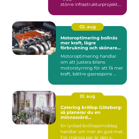
större infrastrukturprojekt....
02. aug
Motoroptimering bollnäs
mer kraft, lägre
förbrukning och skönare
körning
Motoroptimering handlar
om att justera bilens
motorstyrning för att få mer
kraft, bättre gasrespons ...
01. aug
Catering bröllop Göteborg:
så planerar du en
minnesvärd
bröllopsmiddag
En lyckad bröllopsmiddag
handlar om mer än god mat.
För många par är den s...