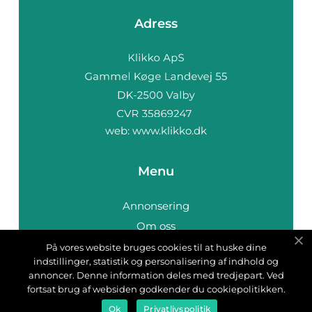
Adress
web:
www.klikko.dk
Menu
Annonsering
Om oss
Cookies
På vores website bruges cookies til at huske dine
indstillinger, statistik og personalisering af indhold og
Kontakta oss
annoncer. Denne information deles med tredjepart. Ved
Sitemap
fortsat brug af websiden godkender du cookiepolitikken.
Ok
Privatlivspolitik