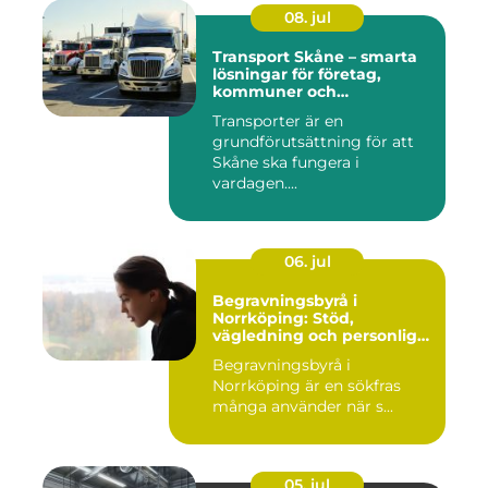
08. jul
Transport Skåne – smarta
lösningar för företag,
kommuner och
privatpersoner
Transporter är en
grundförutsättning för att
Skåne ska fungera i
vardagen....
06. jul
Begravningsbyrå i
Norrköping: Stöd,
vägledning och personliga
avsked
Begravningsbyrå i
Norrköping är en sökfras
många använder när s...
05. jul