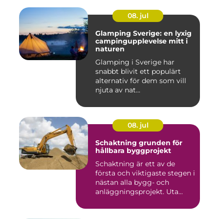
08. jul
Glamping Sverige: en lyxig
campingupplevelse mitt i
naturen
Glamping i Sverige har
snabbt blivit ett populärt
alternativ för dem som vill
njuta av nat...
08. jul
Schaktning grunden för
hållbara byggprojekt
Schaktning är ett av de
första och viktigaste stegen i
nästan alla bygg- och
anläggningsprojekt. Uta...