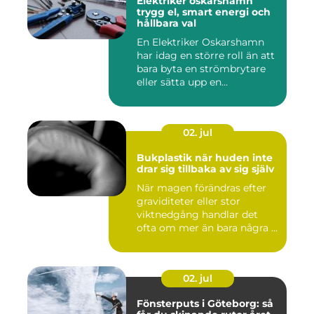
Elektriker oskarshamn
trygg el, smart energi och
hållbara val
En Elektriker Oskarshamn
har idag en större roll än att
bara byta en strömbrytare
eller sätta upp en...
02. jul
Bukplastik när huden inte
drar sig tillbaka av sig själv
När magen förändras efter
graviditeter eller stor
viktnedgång handlar det
ofta om mer än bara några ...
02. jul
Fönsterputs i Göteborg: så