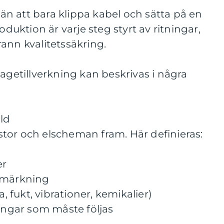
n att bara klippa kabel och sätta på en
oduktion är varje steg styrt av ritningar,
ann kvalitetssäkring.
lagetillverkning kan beskrivas i några
ild
listor och elscheman fram. Här definieras:
er
h märkning
a, fukt, vibrationer, kemikalier)
ringar som måste följas