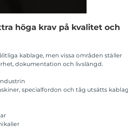
ra höga krav på kvalitet och
litliga kablage, men vissa områden ställer
erhet, dokumentation och livslängd.
industrin
askiner, specialfordon och tåg utsätts kabla
gar
mikalier