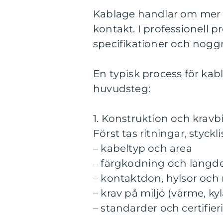
Kablage handlar om mer ä
kontakt. I professionell pr
specifikationer och noggr
En typisk process för kab
huvudsteg:
1. Konstruktion och kravb
Först tas ritningar, styck
– kabeltyp och area
– färgkodning och längd
– kontaktdon, hylsor oc
– krav på miljö (värme, kyl
– standarder och certifie