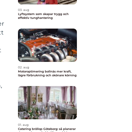
03. aug
Lyftsystem som skapar trygg och
effektiv tunghantering
er
tt
t
a
02. aug
Motoroptimering bollnäs mer kraft,
lägre förbrukning och skönare körning
,
01. aug
Catering bröllop Göteborg: så planerar