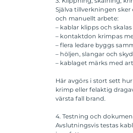
3. Klippning, skalning, 
Själva tillverkningen ske
och manuellt arbete:
– kablar klipps och skala
– kontaktdon krimpas med
– flera ledare byggs samm
– höljen, slangar och sk
– kablaget märks med ar
Här avgörs i stort sett hur 
krimp eller felaktig dragav
värsta fall brand.
4. Testning och dokumen
Avslutningsvis testas kabl