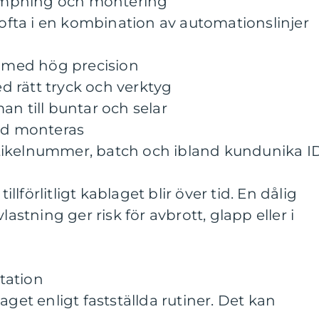
krimpning och montering
r ofta i en kombination av automationslinjer
s med hög precision
 rätt tryck och verktyg
an till buntar och selar
ydd monteras
tikelnummer, batch och ibland kundunika I
tillförlitligt kablaget blir över tid. En dålig
lastning ger risk för avbrott, glapp eller i
tation
aget enligt fastställda rutiner. Det kan