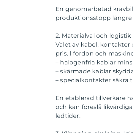
En genomarbetad kravbild
produktionsstopp längre 
2. Materialval och logistik
Valet av kabel, kontakte
pris. I fordon och maskin
– halogenfria kablar mins
– skärmade kablar skydda
– specialkontakter säkra
En etablerad tillverkare 
och kan föreslå likvärdig
ledtider.