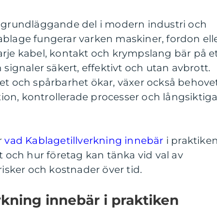
n grundläggande del i modern industri och
a kablage fungerar varken maskiner, fordon ell
arje kabel, kontakt och krympslang bär på e
 signaler säkert, effektivt och utan avbrott.
het och spårbarhet ökar, växer också behove
on, kontrollerade processer och långsiktig
r
vad Kablagetillverkning innebär
i praktiken
t och hur företag kan tänka vid val av
risker och kostnader över tid.
rkning innebär i praktiken