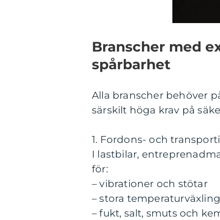
Branscher med ext
spårbarhet
Alla branscher behöver på
särskilt höga krav på säk
1. Fordons- och transport
I lastbilar, entreprenadm
för:
– vibrationer och stötar
– stora temperaturväxlin
– fukt, salt, smuts och ke