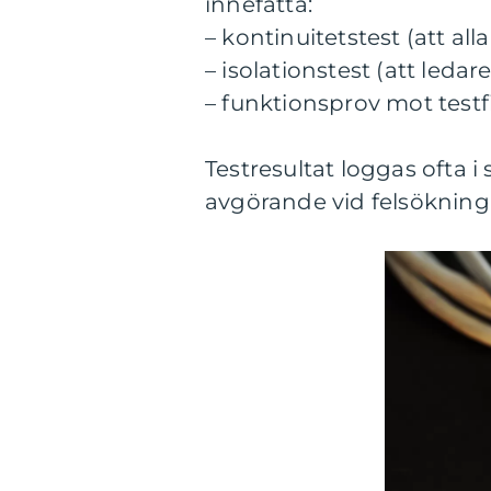
innefatta:
– kontinuitetstest (att all
– isolationstest (att ledar
– funktionsprov mot testf
Testresultat loggas ofta i
avgörande vid felsökning i 