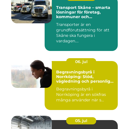
Transport Skåne – smarta
lösningar för företag,
kommuner och
privatpersoner
Transporter är en
grundförutsättning för att
Skåne ska fungera i
vardagen....
06. jul
Begravningsbyrå i
Norrköping: Stöd,
vägledning och personliga
avsked
Begravningsbyrå i
Norrköping är en sökfras
många använder när s...
05. jul