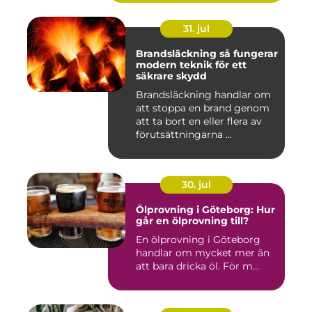
31. jul
Brandsläckning så fungerar
modern teknik för ett
säkrare skydd
Brandsläckning handlar om
att stoppa en brand genom
att ta bort en eller flera av
förutsättningarna ...
30. jul
Ölprovning i Göteborg: Hur
går en ölprovning till?
En ölprovning i Göteborg
handlar om mycket mer än
att bara dricka öl. För m...