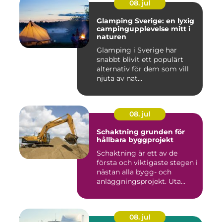
08. jul
Glamping Sverige: en lyxig
campingupplevelse mitt i
naturen
Glamping i Sverige har
snabbt blivit ett populärt
alternativ för dem som vill
njuta av nat...
08. jul
Schaktning grunden för
hållbara byggprojekt
Schaktning är ett av de
första och viktigaste stegen i
nästan alla bygg- och
anläggningsprojekt. Uta...
08. jul