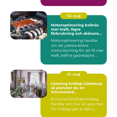
02. aug
Motoroptimering bollnäs
mer kraft, lägre
förbrukning och skönare
körning
Motoroptimering handlar
om att justera bilens
motorstyrning för att få mer
kraft, bättre gasrespons ...
01. aug
Catering bröllop Göteborg:
så planerar du en
minnesvärd
bröllopsmiddag
En lyckad bröllopsmiddag
handlar om mer än god mat.
För många par är den s...