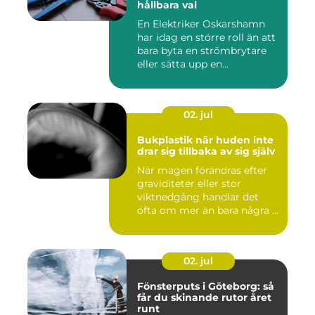
hållbara val
En Elektriker Oskarshamn
har idag en större roll än att
bara byta en strömbrytare
eller sätta upp en...
02. jul
Bukplastik när huden inte
drar sig tillbaka av sig själv
När magen förändras efter
graviditeter eller stor
viktnedgång handlar det
ofta om mer än bara några ...
02. jul
Fönsterputs i Göteborg: så
får du skinande rutor året
runt