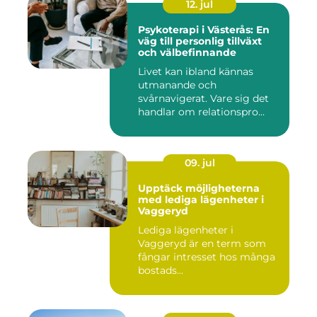
12. jul
Psykoterapi i Västerås: En
väg till personlig tillväxt
och välbefinnande
Livet kan ibland kännas
utmanande och
svårnavigerat. Vare sig det
handlar om relationspro...
09. jul
Upptäck möjligheterna
med lediga lägenheter i
Vaggeryd
Lediga lägenheter i
Vaggeryd är en term som
fångar intresset hos många
bostads...