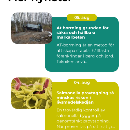
05. aug
At borrning grunden för
säkra och hållbara
markarbeten
AT-borrning är en metod för
att skapa stabila, hållfasta
förankringar i berg och jord.
Tekniken anvä...
04. aug
Salmonella provtagning så
minskas risken i
livsmedelskedjan
En trovärdig kontroll av
salmonella bygger på
genomtänkt provtagning.
När prover tas på rätt sätt, i...