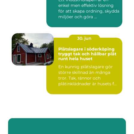
enkel men effektiv lösning
för att skapa ordning, skydda
miljöer och göra ...
30. jun
Plåtslagare i söderköping
tryggt tak och hållbar plåt
runt hela huset
En kunnig plåtslagare gör
större skillnad än många
tror. Tak, rännor och
plåtinklädnader är husets f...