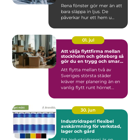
Rena fönster gör mer än att
bara släppa in ljus. De
påverkar hur ett hem u...
01. jul
Att välja flyttfirma mellan
stockholm och göteborg så
gör du en trygg och smart
flytt
Att flytta mellan två av
Sveriges största städer
kräver mer planering än en
vanlig flytt runt hörnet...
30. jun
Industridraperi flexibel
avskärmning för verkstad,
lager och gård
Ett Industridraperi är en