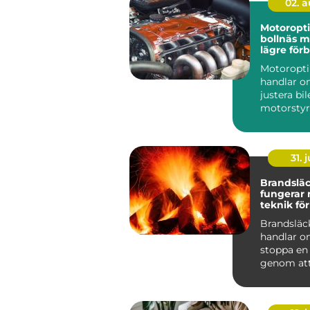
02. 
Motoropt
bollnäs mer kraft,
lägre för
och sköna
Motoropt
handlar o
justera bi
motorstyr
få mer kra
gasrespons
31. j
Brandsläck
fungerar
teknik för
skydd
Brandsläc
handlar o
stoppa en
genom att
eller flera 
förutsättn