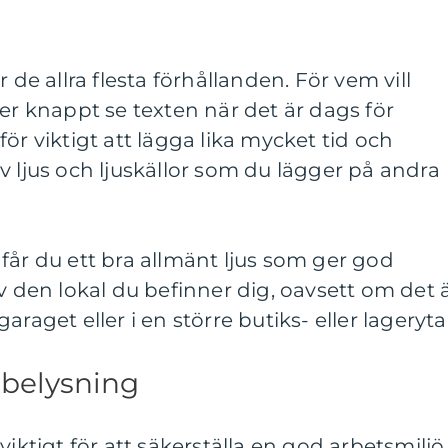
 de allra flesta förhållanden. För vem vill
ler knappt se texten när det är dags för
ör viktigt att lägga lika mycket tid och
v ljus och ljuskällor som du lägger på andra
får du ett bra allmänt ljus som ger god
v den lokal du befinner dig, oavsett om det 
araget eller i en större butiks- eller lageryt
 belysning
viktigt för att säkerställa en god arbetsmiljö