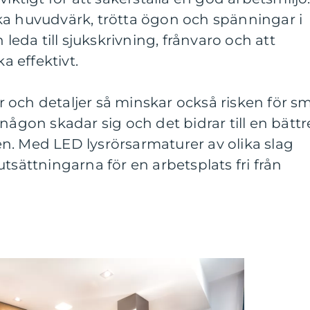
ka huvudvärk, trötta ögon och spänningar i
 leda till sjukskrivning, frånvaro och att
ka effektivt.
ter och detaljer så minskar också risken för s
någon skadar sig och det bidrar till en bättr
n. Med LED lysrörsarmaturer av olika slag
tsättningarna för en arbetsplats fri från