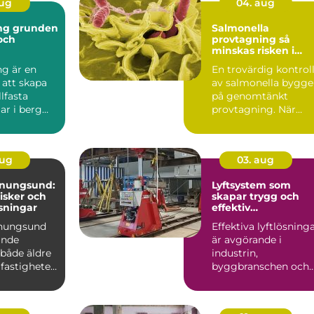
aug
04. aug
nden
Salmonella
 och
provtagning så
minskas risken i
ten
livsmedelskedjan
ng är en
En trovärdig kontrol
 att skapa
av salmonella bygge
llfasta
på genomtänkt
ar i berg
provtagning. När
Tekniken
prover tas på rätt sät
i...
aug
03. aug
enungsund:
Lyftsystem som
risker och
skapar trygg och
sningar
effektiv
tunghantering
enungsund
Effektiva lyftlösning
ande
är avgörande i
 både äldre
industrin,
fastigheter,
byggbranschen och
vid större
infrastrukturprojekt...