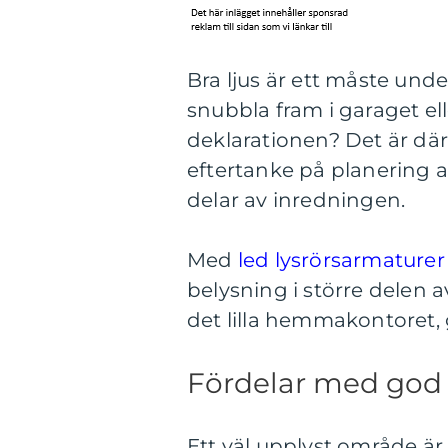
Bra ljus är ett måste under
snubbla fram i garaget el
deklarationen? Det är därf
eftertanke på planering a
delar av inredningen.
Med
led lysrörsarmaturer
belysning i större delen a
det lilla hemmakontoret, g
Fördelar med god
Ett väl upplyst område är 