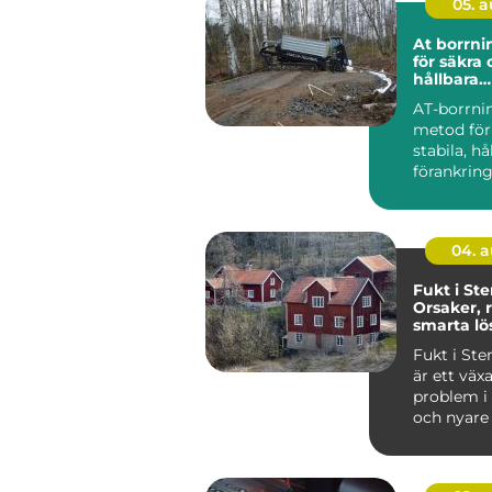
05. 
At borrning gru
för säkra
hållbara
markarbe
AT-borrni
metod för
stabila, hå
förankring
och jord. 
anvä...
04. 
Fukt i St
Orsaker, 
smarta lö
Fukt i St
är ett väx
problem i
och nyare 
i...