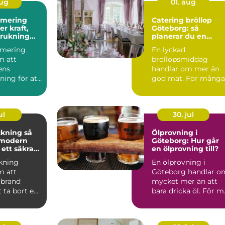
aug
01. aug
imering
Catering bröllop
Göteborg: så
brukning
planerar du en
re körning
minnesvärd
imering
En lyckad
bröllopsmiddag
m att
bröllopsmiddag
lens
handlar om mer än
ning för att
god mat. För många
ft, bättre
par är den s...
 ...
ul
30. jul
ning så
Ölprovning i
 modern
Göteborg: Hur går
 ett säkrare
en ölprovning till?
kning
En ölprovning i
m att
Göteborg handlar o
 brand
mycket mer än att
 ta bort en
bara dricka öl. För m.
av
ingarna ...