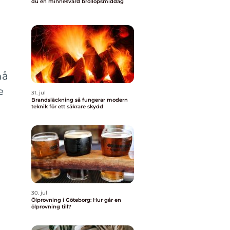
du en minnesvärd bröllopsmiddag
må
e
31. jul
Brandsläckning så fungerar modern
teknik för ett säkrare skydd
30. jul
Ölprovning i Göteborg: Hur går en
ölprovning till?