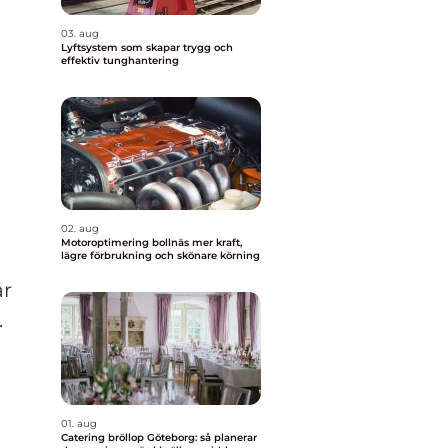
03. aug
Lyftsystem som skapar trygg och
effektiv tunghantering
02. aug
Motoroptimering bollnäs mer kraft,
lägre förbrukning och skönare körning
är
a.
01. aug
Catering bröllop Göteborg: så planerar
.